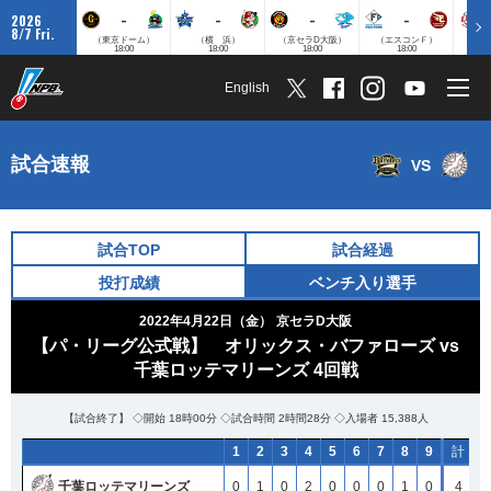
-
-
-
-
2026
8/7 Fri.
（東京ドーム）
（横 浜）
（京セラD大阪）
（エスコンＦ）
（
18:00
18:00
18:00
18:00
English
試合速報
VS
試合TOP
試合経過
投打成績
ベンチ入り選手
2022年4月22日（金）
京セラD大阪
【パ・リーグ公式戦】 オリックス・バファローズ vs
千葉ロッテマリーンズ 4回戦
【試合終了】 ◇開始 18時00分 ◇試合時間 2時間28分 ◇入場者 15,388人
1
1
1
1
2
2
2
2
3
3
3
3
4
4
4
4
5
5
5
5
6
6
6
6
7
7
7
7
8
8
8
8
9
9
9
9
計
計
計
計
H
H
H
H
千葉ロッテマリーンズ
千葉ロッテマリーンズ
千葉ロッテマリーンズ
千葉ロッテマリーンズ
0
0
0
0
1
1
1
1
0
0
0
0
2
2
2
2
0
0
0
0
0
0
0
0
0
0
0
0
1
1
1
1
0
0
0
0
4
4
4
4
9
9
9
9