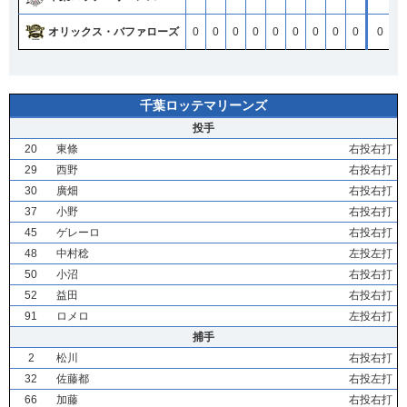
オリックス・バファローズ
オリックス・バファローズ
オリックス・バファローズ
オリックス・バファローズ
0
0
0
0
0
0
0
0
0
0
0
0
0
0
0
0
0
0
0
0
0
0
0
0
0
0
0
0
0
0
0
0
0
0
0
0
0
0
0
0
6
6
6
6
千葉ロッテマリーンズ
投手
20
東條
右投右打
29
西野
右投右打
30
廣畑
右投右打
37
小野
右投右打
45
ゲレーロ
右投右打
48
中村稔
左投左打
50
小沼
右投右打
52
益田
右投右打
91
ロメロ
左投右打
捕手
2
松川
右投右打
32
佐藤都
右投左打
66
加藤
右投右打