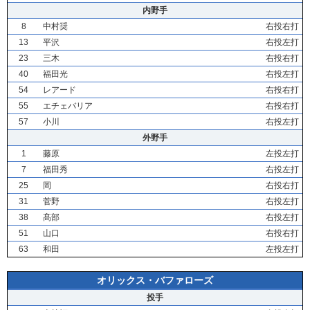
内野手
8
中村奨
右投右打
13
平沢
右投左打
23
三木
右投右打
40
福田光
右投左打
54
レアード
右投右打
55
エチェバリア
右投右打
57
小川
右投左打
外野手
1
藤原
左投左打
7
福田秀
右投左打
25
岡
右投右打
31
菅野
右投左打
38
髙部
右投左打
51
山口
右投右打
63
和田
左投左打
オリックス・バファローズ
投手