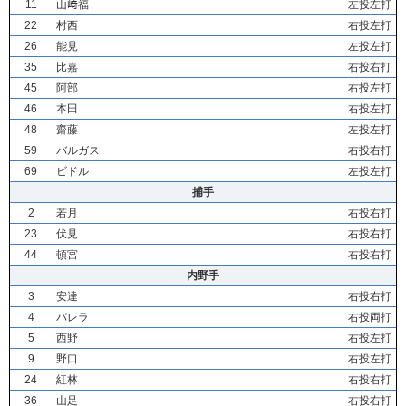
11
山﨑福
左投左打
22
村西
右投左打
26
能見
左投左打
35
比嘉
右投右打
45
阿部
右投左打
46
本田
右投左打
48
齋藤
左投左打
59
バルガス
右投右打
69
ビドル
左投左打
捕手
2
若月
右投右打
23
伏見
右投右打
44
頓宮
右投右打
内野手
3
安達
右投右打
4
バレラ
右投両打
5
西野
右投左打
9
野口
右投左打
24
紅林
右投右打
36
山足
右投右打