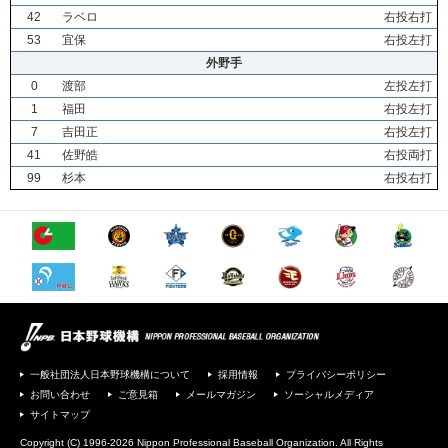
42
ラベロ
右投右打
53
宜保
右投左打
外野手
0
渡部
左投左打
1
福田
右投左打
7
吉田正
右投左打
41
佐野皓
右投両打
99
杉本
右投右打
一般社団法人日本野球機構について
採用情報
プライバシーポリシー
お問い合わせ
ご意見箱
メールマガジン
ソーシャルメディア
サイトマップ
Copyright (C) 1996-2026 Nippon Professional Baseball Organization. All Rights