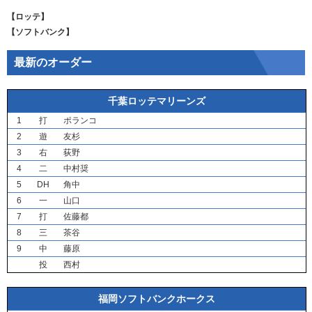
【ロッテ】
【ソフトバンク】
最新のオーダー
千葉ロッテマリーンズ
1
打
ポランコ
2
遊
友杉
3
右
荻野
4
二
中村奨
5
DH
角中
6
一
山口
7
打
佐藤都
8
三
茶谷
9
中
藤原
投
西村
福岡ソフトバンクホークス