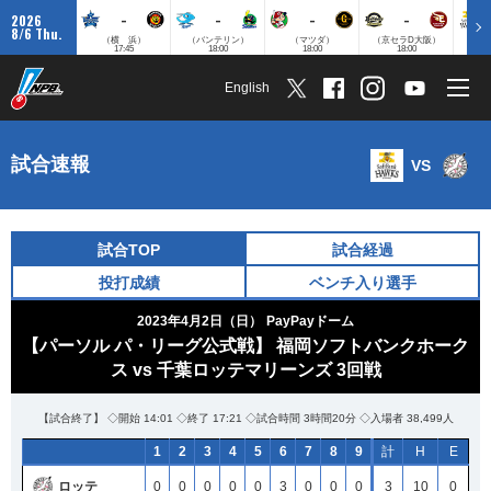
-
-
-
-
2026
8/6 Thu.
（横 浜）
（バンテリン）
（マツダ）
（京セラD大阪）
（みずほ
17:45
18:00
18:00
18:00
English
試合速報
VS
試合TOP
試合経過
投打成績
ベンチ入り選手
2023年4月2日（日）
PayPayドーム
【パーソル パ・リーグ公式戦】 福岡ソフトバンクホーク
ス vs 千葉ロッテマリーンズ 3回戦
【試合終了】 ◇開始 14:01 ◇終了 17:21 ◇試合時間 3時間20分 ◇入場者 38,499人
1
2
3
4
5
6
7
8
9
計
H
E
ロッテ
0
0
0
0
0
3
0
0
0
3
10
0