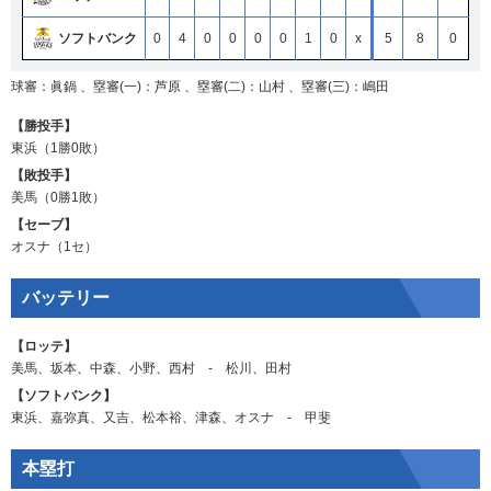
ソフトバンク
0
4
0
0
0
0
1
0
x
5
8
0
球審：眞鍋 、塁審(一)：芦原 、塁審(二)：山村 、塁審(三)：嶋田
【勝投手】
東浜
（1勝0敗）
【敗投手】
美馬
（0勝1敗）
【セーブ】
オスナ
（1セ）
バッテリー
【ロッテ】
美馬
、
坂本
、
中森
、
小野
、
西村
‐
松川
、
田村
【ソフトバンク】
東浜
、
嘉弥真
、
又吉
、
松本裕
、
津森
、
オスナ
‐
甲斐
本塁打