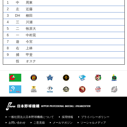
1
中
周東
2
左
近藤
3
DH
柳田
4
三
川瀬
5
二
牧原大
6
一
中村晃
7
遊
今宮
8
右
上林
9
捕
甲斐
投
オスナ
一般社団法人日本野球機構について
採用情報
プライバシーポリシー
お問い合わせ
ご意見箱
メールマガジン
ソーシャルメディア