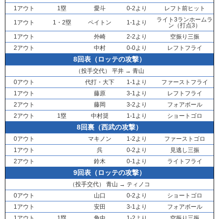
1アウト
1塁
愛斗
0-2より
レフト前ヒット
ライト3ランホームラ
1アウト
1・2塁
ペイトン
1-1より
ン（打点3）
1アウト
外崎
2-2より
空振り三振
2アウト
中村
0-0より
レフトフライ
8回表（ロッテの攻撃）
（投手交代）
平井
→
青山
0アウト
代打・
大下
1-1より
ファーストフライ
1アウト
藤原
3-1より
レフトフライ
2アウト
藤岡
3-2より
フォアボール
2アウト
1塁
中村奨
1-1より
ショートゴロ
8回裏（西武の攻撃）
0アウト
マキノン
1-2より
ファーストゴロ
1アウト
呉
0-2より
見逃し三振
2アウト
鈴木
0-1より
ライトフライ
9回表（ロッテの攻撃）
（投手交代）
青山
→
ティノコ
0アウト
山口
0-2より
ショートゴロ
1アウト
安田
3-1より
フォアボール
1アウト
1塁
角中
1-2より
空振り三振