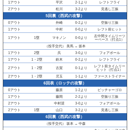
1アウト
平沢
2-1より
レフトフライ
2アウト
松川
3-2より
見逃し三振
5回裏（西武の攻撃）
0アウト
外崎
0-2より
空振り三振
1アウト
中村
0-0より
レフト前ヒット
左中間タイムリーツ
1アウト
1塁
マキノン
0-0より
ーベース（打点1）
（投手交代）
美馬
→
坂本
1アウト
2塁
呉
3-0より
フォアボール
1アウト
1・2塁
鈴木
0-2より
レフトフライ
レフト前タイムリー
2アウト
1・2塁
古賀
0-1より
ヒット（打点1）
2アウト
1・2塁
児玉
1-1より
ファーストライナー
6回表（ロッテの攻撃）
0アウト
藤原
1-2より
ピッチャーゴロ
1アウト
藤岡
2-2より
空振り三振
2アウト
中村奨
3-0より
フォアボール
2アウト
1塁
山口
3-2より
見逃し三振
6回裏（西武の攻撃）
（投手交代）
坂本
→
中森