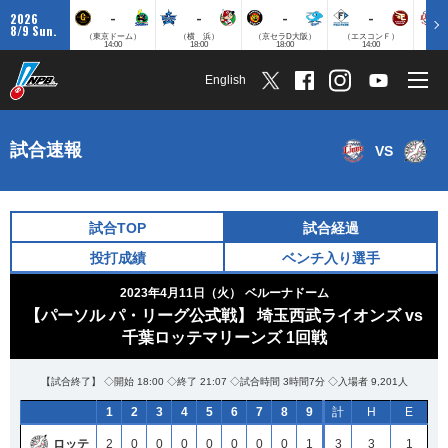
-
-
-
-
2026
8/9 Sun.
（東京ドーム）
（横 浜）
（京セラD大阪）
（エスコンＦ）
（
14:00
18:00
18:00
14:00
English
試合速報
VS
試合TOP
試合経過
投打成績
ベンチ入り選手
2023年4月11日（火）
ベルーナドーム
【パーソル パ・リーグ公式戦】 埼玉西武ライオンズ vs
千葉ロッテマリーンズ 1回戦
【試合終了】 ◇開始 18:00 ◇終了 21:07 ◇試合時間 3時間7分 ◇入場者 9,201人
1
2
3
4
5
6
7
8
9
計
H
E
ロッテ
2
0
0
0
0
0
0
0
1
3
3
1