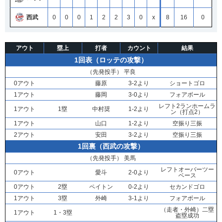
西武
0
0
0
1
2
2
3
0
x
8
16
0
アウト
塁上
打者
カウント
結果
1回表（ロッテの攻撃）
（先発投手）
平良
0アウト
藤原
3-2より
ショートゴロ
1アウト
藤岡
3-0より
フォアボール
レフト2ランホームラ
1アウト
1塁
中村奨
1-2より
ン（打点2）
1アウト
山口
1-2より
空振り三振
2アウト
安田
3-2より
空振り三振
1回裏（西武の攻撃）
（先発投手）
美馬
レフトオーバーツー
0アウト
愛斗
2-0より
ベース
0アウト
2塁
ペイトン
0-2より
セカンドゴロ
1アウト
3塁
外崎
3-1より
フォアボール
（走者・
外崎
）二塁
1アウト
1・3塁
盗塁成功