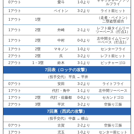
キャッチャーファウ
0アウト
愛斗
1-0より
ルフライ
1アウト
ペイトン
3-2より
ライト前ヒット
（走者・
ペイトン
）
1アウト
1塁
二塁盗塁成功
レフト線タイムリー
1アウト
2塁
外崎
2-1より
ツーベース（打点1）
左中間タイムリーツ
1アウト
2塁
中村
0-0より
ーベース（打点1）
1アウト
2塁
マキノン
1-0より
センターフライ
2アウト
2塁
呉
3-2より
レフト前ヒット
2アウト
1・3塁
鈴木
3-1より
ピッチャーゴロ
7回表（ロッテの攻撃）
（投手交代）
平良
→
平井
0アウト
安田
3-2より
ライトフライ
1アウト
代打・
角中
1-1より
左中間ツーベース
1アウト
2塁
代打・
佐藤都
0-0より
セカンドゴロ
2アウト
3塁
平沢
3-2より
空振り三振
7回裏（西武の攻撃）
（投手交代）
中森
→
横山
0アウト
古賀
2-2より
空振り三振
1アウト
児玉
1-0より
センター前ヒット