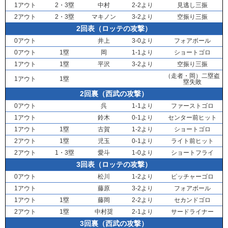
1アウト
2・3塁
中村
2-2より
見逃し三振
2アウト
2・3塁
マキノン
3-2より
空振り三振
2回表（ロッテの攻撃）
0アウト
井上
3-0より
フォアボール
0アウト
1塁
岡
1-1より
ショートゴロ
1アウト
1塁
平沢
3-2より
空振り三振
（走者・
岡
）二塁盗
1アウト
1塁
塁失敗
2回裏（西武の攻撃）
0アウト
呉
1-1より
ファーストゴロ
1アウト
鈴木
0-1より
センター前ヒット
1アウト
1塁
古賀
1-2より
ショートゴロ
2アウト
1塁
児玉
0-1より
ライト前ヒット
2アウト
1・3塁
愛斗
1-0より
ショートフライ
3回表（ロッテの攻撃）
0アウト
松川
1-2より
ピッチャーゴロ
1アウト
藤原
3-2より
フォアボール
1アウト
1塁
藤岡
2-2より
セカンドゴロ
2アウト
1塁
中村奨
2-1より
サードライナー
3回裏（西武の攻撃）