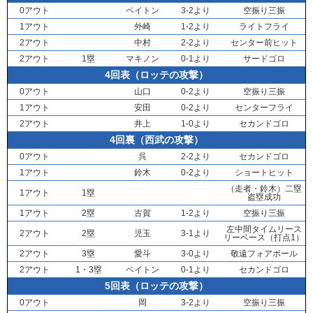
0アウト
ペイトン
3-2より
空振り三振
1アウト
外崎
1-2より
ライトフライ
2アウト
中村
2-2より
センター前ヒット
2アウト
1塁
マキノン
0-1より
サードゴロ
4回表（ロッテの攻撃）
0アウト
山口
0-2より
空振り三振
1アウト
安田
0-2より
センターフライ
2アウト
井上
1-0より
セカンドゴロ
4回裏（西武の攻撃）
0アウト
呉
2-2より
セカンドゴロ
1アウト
鈴木
0-2より
ショートヒット
（走者・
鈴木
）二塁
1アウト
1塁
盗塁成功
1アウト
2塁
古賀
1-2より
空振り三振
左中間タイムリース
2アウト
2塁
児玉
3-1より
リーベース（打点1）
2アウト
3塁
愛斗
3-0より
敬遠フォアボール
2アウト
1・3塁
ペイトン
0-1より
セカンドゴロ
5回表（ロッテの攻撃）
0アウト
岡
3-2より
空振り三振