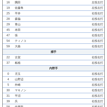
16
隅田
左投左打
19
佐藤隼
左投左打
25
平井
右投右打
28
森脇
右投右打
29
青山
右投右打
45
本田
右投右打
47
張
右投右打
54
ティノコ
右投右打
59
大曲
右投右打
捕手
22
古賀
右投右打
37
柘植
右投右打
内野手
0
児玉
右投右打
4
山野辺
右投右打
5
外崎
右投右打
30
マキノン
右投右打
31
平沼
右投左打
39
呉
右投左打
58
佐藤龍
右投右打