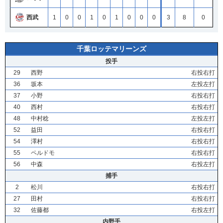
西武
1
0
0
1
0
1
0
0
0
3
8
0
千葉ロッテマリーンズ
投手
29
西野
右投右打
36
坂本
左投左打
37
小野
右投右打
40
西村
右投右打
48
中村稔
左投左打
52
益田
右投右打
54
澤村
右投右打
55
ペルドモ
右投右打
56
中森
右投左打
捕手
2
松川
右投右打
27
田村
右投右打
32
佐藤都
右投左打
内野手