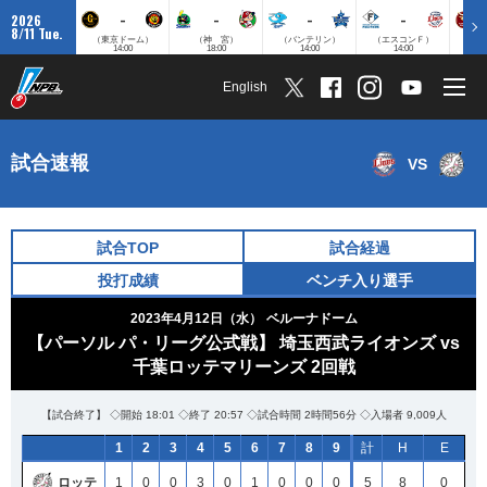
-
-
-
-
2026
8/11 Tue.
（東京ドーム）
（神 宮）
（バンテリン）
（エスコンＦ）
（楽
14:00
18:00
14:00
14:00
English
試合速報
VS
試合TOP
試合経過
投打成績
ベンチ入り選手
2023年4月12日（水）
ベルーナドーム
【パーソル パ・リーグ公式戦】 埼玉西武ライオンズ vs
千葉ロッテマリーンズ 2回戦
【試合終了】 ◇開始 18:01 ◇終了 20:57 ◇試合時間 2時間56分 ◇入場者 9,009人
1
2
3
4
5
6
7
8
9
計
H
E
ロッテ
1
0
0
3
0
1
0
0
0
5
8
0