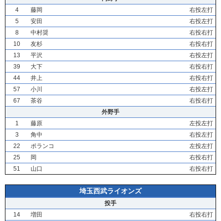
4
藤岡
右投左打
5
安田
右投左打
8
中村奨
右投右打
10
友杉
右投右打
13
平沢
右投左打
39
大下
右投右打
44
井上
右投右打
57
小川
右投左打
67
茶谷
右投右打
外野手
1
藤原
左投左打
3
角中
右投左打
22
ポランコ
左投左打
25
岡
右投右打
51
山口
右投右打
埼玉西武ライオンズ
投手
14
増田
右投右打