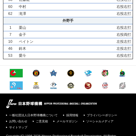
60
中村
右投右打
62
滝澤
右投左打
外野手
1
栗山
右投左打
7
金子
右投両打
10
ペイトン
左投左打
46
鈴木
左投左打
53
愛斗
右投右打
一般社団法人日本野球機構について
採用情報
プライバシーポリシー
お問い合わせ
ご意見箱
メールマガジン
ソーシャルメディア
サイトマップ
Copyright (C) 1996-2026 Nippon Professional Baseball Organization. All Rights