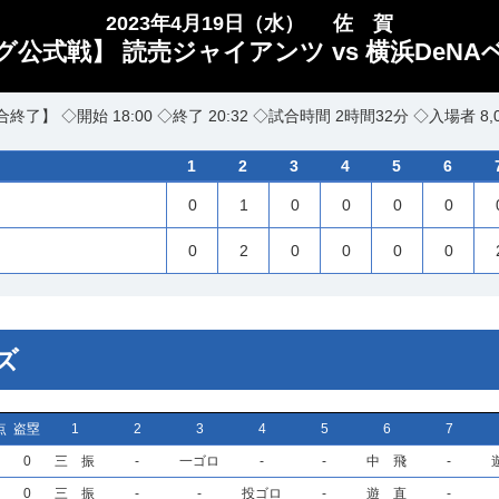
2023年4月19日（水）
佐 賀
ーグ公式戦】 読売ジャイアンツ vs 横浜DeNA
終了】 ◇開始 18:00 ◇終了 20:32 ◇試合時間 2時間32分 ◇入場者 8,
1
2
3
4
5
6
0
1
0
0
0
0
0
2
0
0
0
0
ズ
点
盗塁
1
2
3
4
5
6
7
0
三 振
-
一ゴロ
-
-
中 飛
-
0
三 振
-
-
投ゴロ
-
遊 直
-