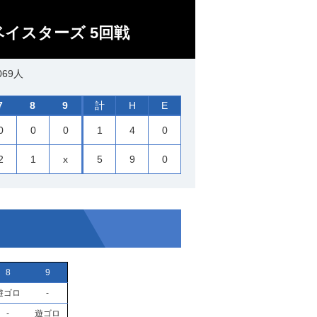
ベイスターズ 5回戦
069人
7
8
9
計
H
E
0
0
0
1
4
0
2
1
x
5
9
0
8
9
遊ゴロ
-
-
遊ゴロ