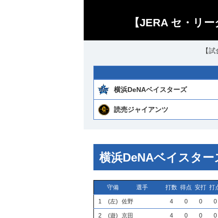
【JERA セ・リ
【試合
横浜DeNAベイスターズ
読売ジャイアンツ
横浜DeNAベイスター
守備
選手
打数
得点
安打
打
1
(左)
佐野
4
0
0
0
2
(遊)
京田
4
0
0
0