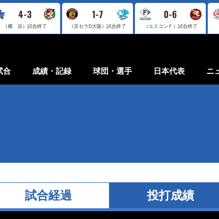
4-3
1-7
0-6
（横 浜）
試合終了
（京セラD大阪）
試合終了
（エスコンＦ）
試合終了
試合
成績・記録
球団・選手
日本代表
ニ
試合経過
投打成績