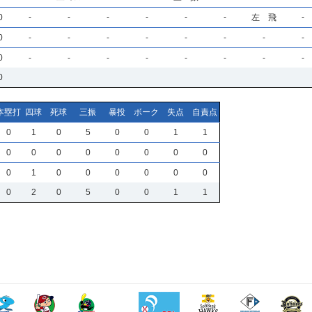
0
-
-
-
-
-
-
左 飛
-
0
-
-
-
-
-
-
-
-
0
-
-
-
-
-
-
-
-
0
本塁打
四球
死球
三振
暴投
ボーク
失点
自責点
0
1
0
5
0
0
1
1
0
0
0
0
0
0
0
0
0
1
0
0
0
0
0
0
0
2
0
5
0
0
1
1