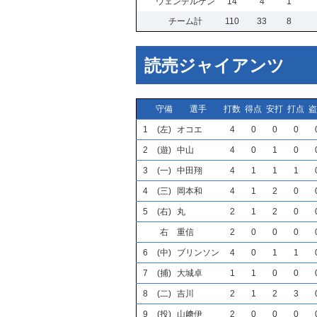
ウェンデルケン
14
4
1
チーム計
110
33
8
読売ジャイアンツ
守備
選手
打数
得点
安打
打点
盗
1
(左)
オコエ
4
0
0
0
2
(遊)
中山
4
0
1
0
3
(一)
中田翔
4
1
1
1
4
(三)
岡本和
4
1
2
0
5
(右)
丸
2
1
2
0
右
重信
2
0
0
0
6
(中)
ブリンソン
4
0
1
1
7
(捕)
大城卓
1
1
0
0
8
(二)
吉川
2
1
2
3
9
(投)
山﨑伊
2
0
0
0