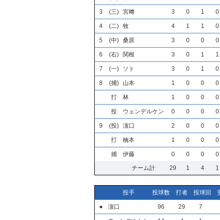
3
(三)
宮﨑
3
0
1
0
4
(二)
牧
4
1
1
0
5
(中)
桑原
3
0
0
0
6
(右)
関根
3
0
1
1
7
(一)
ソト
3
0
1
0
8
(捕)
山本
1
0
0
0
打
林
1
0
0
0
投
ウェンデルケン
0
0
0
0
9
(投)
濵口
2
0
0
0
打
楠本
1
0
0
0
捕
伊藤
0
0
0
0
チーム計
29
1
4
1
投手
投球数
打者
投球回
●
濵口
96
29
7