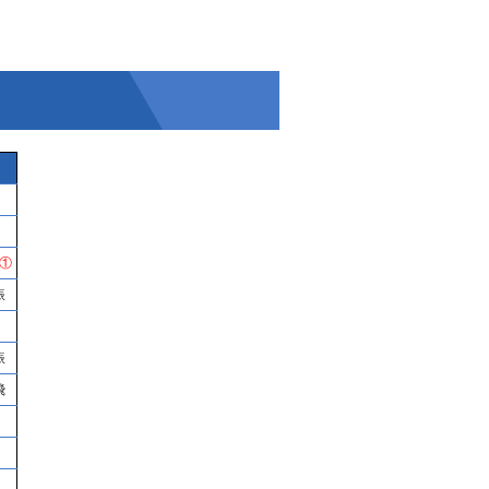
①
振
振
飛