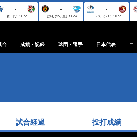
-
-
-
（横 浜）
18:00
（京セラD大阪）
18:00
（エスコンＦ）
18:00
試合
成績・記録
球団・選手
日本代表
ニ
試合経過
投打成績