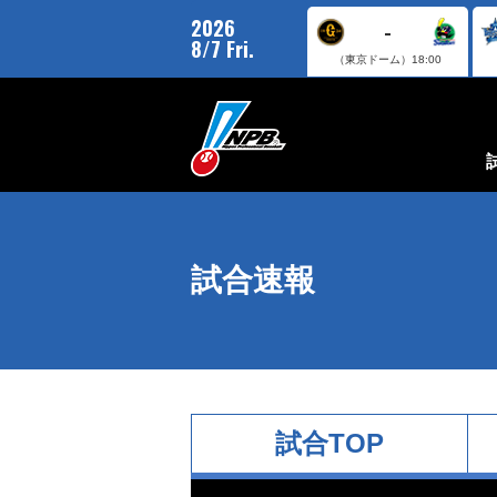
2026
-
8/7 Fri.
（東京ドーム）
18:00
試合速報
試合TOP