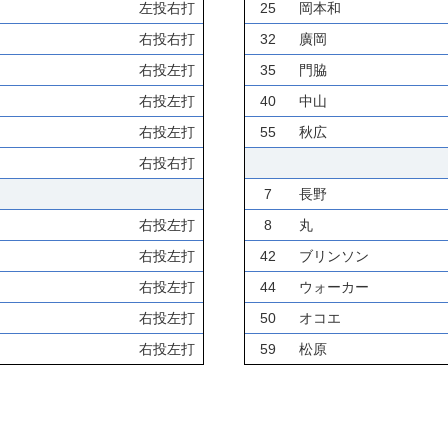
左投右打
25
岡本和
右投右打
32
廣岡
右投左打
35
門脇
右投左打
40
中山
右投左打
55
秋広
右投右打
7
長野
右投左打
8
丸
右投左打
42
ブリンソン
右投左打
44
ウォーカー
右投左打
50
オコエ
右投左打
59
松原