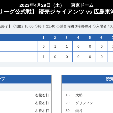
2023年4月29日（土）
東京ドーム
・リーグ公式戦】 読売ジャイアンツ vs 広島東
終了】 ◇開始 18:00 ◇終了 21:40 ◇試合時間 3時間40分 ◇入場者 40,
1
2
3
4
5
6
0
1
1
0
0
0
1
0
0
0
0
0
ープ
読
右投右打
15
大勢
右投右打
29
グリフィン
右投右打
30
鍵谷