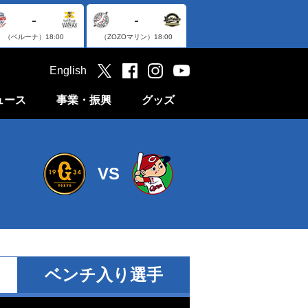
-
-
（ベルーナ）
18:00
（ZOZOマリン）
18:00
English
ュース
事業・振興
グッズ
VS
ベンチ入り選手