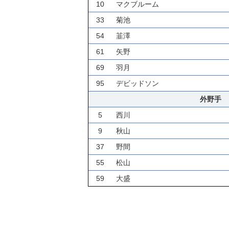
10
マクブルーム
33
菊池
54
韮澤
61
矢野
69
羽月
95
デビッドソン
外野手
5
西川
9
秋山
37
野間
55
松山
59
大盛