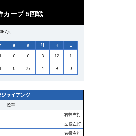
洋カープ 5回戦
357人
7
8
9
計
H
E
1
0
0
3
12
1
1
0
2x
4
9
0
売ジャイアンツ
投手
右投右打
左投左打
右投右打