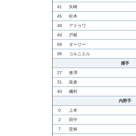
41
矢崎
45
松本
48
アドゥワ
49
戸根
68
ターリー
98
コルニエル
捕手
27
會澤
31
坂倉
40
磯村
内野手
0
上本
2
田中
7
堂林