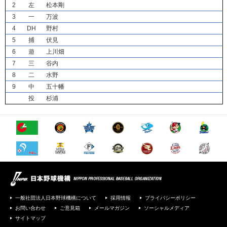
2
左
松本剛
3
一
万波
4
DH
野村
5
捕
伏見
6
遊
上川畑
7
三
谷内
8
二
水野
9
中
五十幡
投
杉浦
一般社団法人日本野球機構について
採用情報
プライバシーポリシー
お問い合わせ
ご意見箱
メールマガジン
ソーシャルメディア
サイトマップ