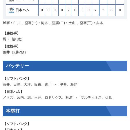
日本ハム
0
0
2
0
2
0
1
0
x
5
8
0
球審：白井 、塁審(一)：梅木 、塁審(二)：土山 、塁審(三)：吉本
【勝投手】
堀
（1勝0敗）
【敗投手】
藤井
（2勝2敗）
バッテリー
【ソフトバンク】
藤井
、
田浦
、
大津
、
板東
、
古川
‐
甲斐
、
海野
【日本ハム】
メネズ
、
宮内
、
堀
、
玉井
、
ロドリゲス
、
杉浦
‐
マルティネス
、
伏見
本塁打
【ソフトバンク】