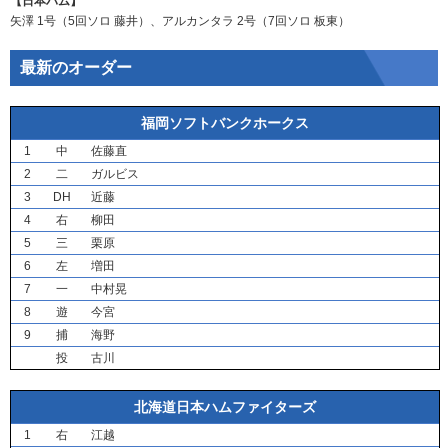
【日本ハム】
矢澤
1号（5回ソロ
藤井
）、
アルカンタラ
2号（7回ソロ
板東
）
最新のオーダー
福岡ソフトバンクホークス
1
中
佐藤直
2
二
ガルビス
3
DH
近藤
4
右
柳田
5
三
栗原
6
左
増田
7
一
中村晃
8
遊
今宮
9
捕
海野
投
古川
北海道日本ハムファイターズ
1
右
江越