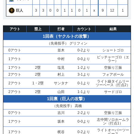
巨人
3
3
0
0
1
1
0
1
x
9
12
1
アウト
塁上
打者
カウント
結果
1回表（ヤクルトの攻撃）
（先発投手）
グリフィン
0アウト
並木
0-2より
ショートゴロ
ピッチャーゴロ（エ
1アウト
中村
0-0より
ラー）
1アウト
2塁
塩見
1-2より
空振り三振
2アウト
2塁
村上
3-1より
フォアボール
ライト線タイムリー
2アウト
1・2塁
サンタナ
0-1より
ツーベース（打点2）
2アウト
2塁
山田
1-1より
サードゴロ
1回裏（巨人の攻撃）
（先発投手）
高橋
0アウト
吉川
2-2より
空振り三振
左中間ソロホームラ
1アウト
坂本
0-0より
ン（打点1）
ライトオーバーツー
1アウト
梶谷
0-2より
ベース