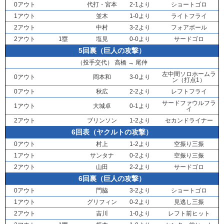
0アウト
代打・
宮本
2-1より
ショートゴロ
1アウト
並木
1-0より
ライトフライ
2アウト
中村
3-2より
フォアボール
2アウト
1塁
塩見
0-0より
サードゴロ
5回裏（巨人の攻撃）
（投手交代）
高橋
→
尾仲
左中間ソロホームラ
0アウト
岡本和
3-0より
ン（打点1）
0アウト
秋広
2-2より
レフトフライ
サードファウルフラ
1アウト
大城卓
0-1より
イ
2アウト
ブリンソン
1-2より
セカンドライナー
6回表（ヤクルトの攻撃）
0アウト
村上
1-2より
空振り三振
1アウト
サンタナ
0-2より
空振り三振
2アウト
山田
2-2より
サードゴロ
6回裏（巨人の攻撃）
0アウト
門脇
3-2より
ショートゴロ
1アウト
グリフィン
0-2より
見逃し三振
2アウト
吉川
1-0より
レフト前ヒット