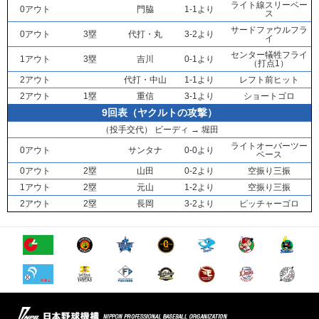
ライト線スリーベー
0アウト
門脇
1-1より
ス
サードファウルフラ
0アウト
3塁
代打・
丸
3-2より
イ
センター犠牲フライ
1アウト
3塁
吉川
0-1より
（打点1）
2アウト
代打・
中山
1-1より
レフト前ヒット
2アウト
1塁
重信
3-1より
ショートゴロ
9回表（ヤクルトの攻撃）
（投手交代）
ビーディ
→
堀田
ライトオーバーツー
0アウト
サンタナ
0-0より
ベース
0アウト
2塁
山田
0-2より
空振り三振
1アウト
2塁
元山
1-2より
空振り三振
2アウト
2塁
長岡
3-2より
ピッチャーゴロ