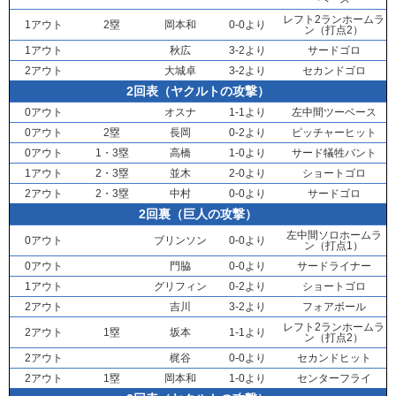
レフト2ランホームラ
1アウト
2塁
岡本和
0-0より
ン（打点2）
1アウト
秋広
3-2より
サードゴロ
2アウト
大城卓
3-2より
セカンドゴロ
2回表（ヤクルトの攻撃）
0アウト
オスナ
1-1より
左中間ツーベース
0アウト
2塁
長岡
0-2より
ピッチャーヒット
0アウト
1・3塁
高橋
1-0より
サード犠牲バント
1アウト
2・3塁
並木
2-0より
ショートゴロ
2アウト
2・3塁
中村
0-0より
サードゴロ
2回裏（巨人の攻撃）
左中間ソロホームラ
0アウト
ブリンソン
0-0より
ン（打点1）
0アウト
門脇
0-0より
サードライナー
1アウト
グリフィン
0-2より
ショートゴロ
2アウト
吉川
3-2より
フォアボール
レフト2ランホームラ
2アウト
1塁
坂本
1-1より
ン（打点2）
2アウト
梶谷
0-0より
セカンドヒット
2アウト
1塁
岡本和
1-0より
センターフライ