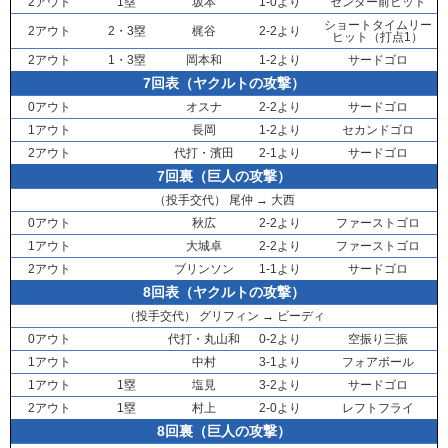
2アウト
1塁
坂本
1-0より
センター前ヒット
ショートタイムリー
2アウト
2・3塁
梶谷
2-2より
ヒット（打点1）
2アウト
1・3塁
岡本和
1-2より
サードゴロ
7回表（ヤクルトの攻撃）
0アウト
オスナ
2-2より
サードゴロ
1アウト
長岡
1-2より
セカンドゴロ
2アウト
代打・
濱田
2-1より
サードゴロ
7回裏（巨人の攻撃）
（投手交代）
尾仲
→
大西
0アウト
秋広
2-2より
ファーストゴロ
1アウト
大城卓
2-2より
ファーストゴロ
2アウト
ブリンソン
1-1より
サードゴロ
8回表（ヤクルトの攻撃）
（投手交代）
グリフィン
→
ビーディ
0アウト
代打・
丸山和
0-2より
空振り三振
1アウト
中村
3-1より
フォアボール
1アウト
1塁
塩見
3-2より
サードゴロ
2アウト
1塁
村上
2-0より
レフトフライ
8回裏（巨人の攻撃）