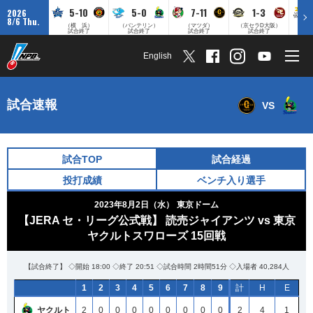
5-10
5-0
7-11
1-3
2026
8/6 Thu.
（横 浜）
（バンテリン）
（マツダ）
（京セラD大阪）
（みずほ
試合終了
試合終了
試合終了
試合終了
English
試合速報
VS
試合TOP
試合経過
投打成績
ベンチ入り選手
2023年8月2日（水）
東京ドーム
【JERA セ・リーグ公式戦】 読売ジャイアンツ vs 東京
ヤクルトスワローズ 15回戦
【試合終了】 ◇開始 18:00 ◇終了 20:51 ◇試合時間 2時間51分 ◇入場者 40,284人
1
2
3
4
5
6
7
8
9
計
H
E
ヤクルト
2
0
0
0
0
0
0
0
0
2
4
1