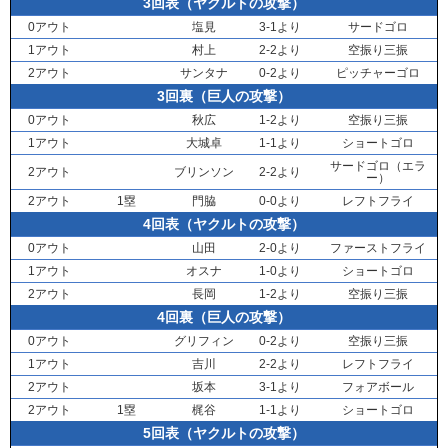
3回表（ヤクルトの攻撃）
0アウト
塩見
3-1より
サードゴロ
1アウト
村上
2-2より
空振り三振
2アウト
サンタナ
0-2より
ピッチャーゴロ
3回裏（巨人の攻撃）
0アウト
秋広
1-2より
空振り三振
1アウト
大城卓
1-1より
ショートゴロ
サードゴロ（エラ
2アウト
ブリンソン
2-2より
ー）
2アウト
1塁
門脇
0-0より
レフトフライ
4回表（ヤクルトの攻撃）
0アウト
山田
2-0より
ファーストフライ
1アウト
オスナ
1-0より
ショートゴロ
2アウト
長岡
1-2より
空振り三振
4回裏（巨人の攻撃）
0アウト
グリフィン
0-2より
空振り三振
1アウト
吉川
2-2より
レフトフライ
2アウト
坂本
3-1より
フォアボール
2アウト
1塁
梶谷
1-1より
ショートゴロ
5回表（ヤクルトの攻撃）