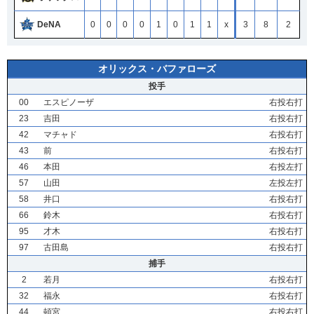
DeNA
0
0
0
0
1
0
1
1
x
3
8
2
オリックス・バファローズ
投手
00
エスピノーザ
右投右打
23
吉田
右投右打
42
マチャド
右投右打
43
前
右投右打
46
本田
右投左打
57
山田
左投左打
58
井口
右投右打
66
鈴木
右投右打
95
才木
右投右打
97
古田島
右投右打
捕手
2
若月
右投右打
32
福永
右投右打
44
頓宮
右投右打