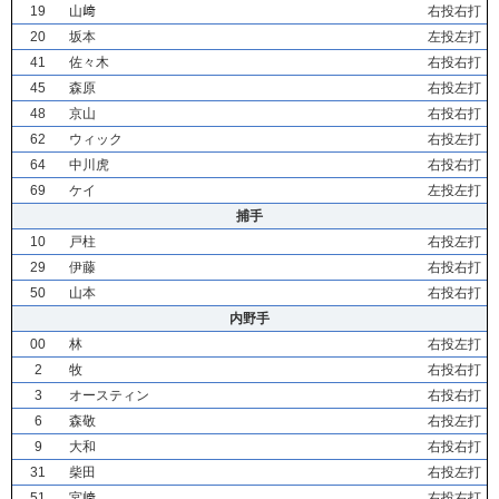
19
山﨑
右投右打
20
坂本
左投左打
41
佐々木
右投右打
45
森原
右投左打
48
京山
右投右打
62
ウィック
右投左打
64
中川虎
右投右打
69
ケイ
左投左打
捕手
10
戸柱
右投左打
29
伊藤
右投右打
50
山本
右投右打
内野手
00
林
右投左打
2
牧
右投右打
3
オースティン
右投右打
6
森敬
右投左打
9
大和
右投右打
31
柴田
右投左打
51
宮﨑
右投右打