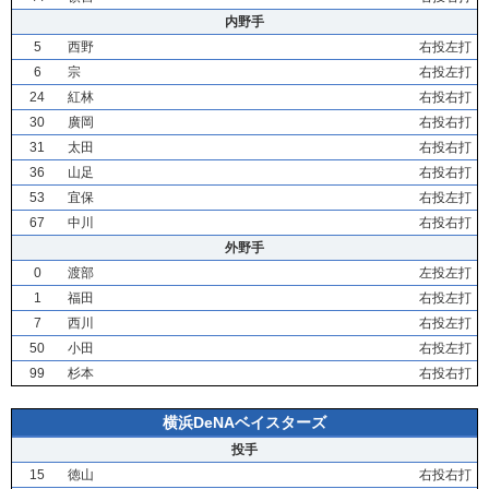
内野手
5
西野
右投左打
6
宗
右投左打
24
紅林
右投右打
30
廣岡
右投右打
31
太田
右投右打
36
山足
右投右打
53
宜保
右投左打
67
中川
右投右打
外野手
0
渡部
左投左打
1
福田
右投左打
7
西川
右投左打
50
小田
右投左打
99
杉本
右投右打
横浜DeNAベイスターズ
投手
15
徳山
右投右打