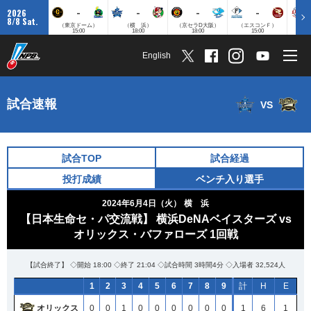
-
-
-
-
2026
8/8 Sat.
（東京ドーム）
（横 浜）
（京セラD大阪）
（エスコンＦ）
（
15:00
18:00
18:00
15:00
English
試合速報
VS
試合TOP
試合経過
投打成績
ベンチ入り選手
2024年6月4日（火）
横 浜
【日本生命セ・パ交流戦】 横浜DeNAベイスターズ vs
オリックス・バファローズ 1回戦
【試合終了】 ◇開始 18:00 ◇終了 21:04 ◇試合時間 3時間4分 ◇入場者 32,524人
1
2
3
4
5
6
7
8
9
計
H
E
オリックス
0
0
1
0
0
0
0
0
0
1
6
1