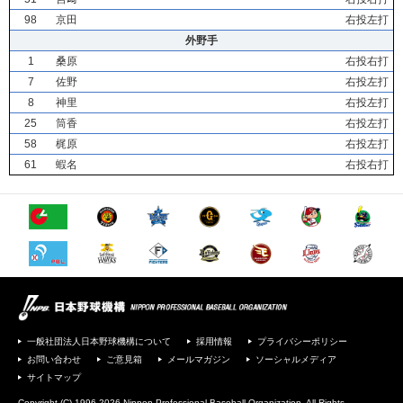
98
京田
右投左打
外野手
1
桑原
右投右打
7
佐野
右投左打
8
神里
右投左打
25
筒香
右投左打
58
梶原
右投左打
61
蝦名
右投右打
一般社団法人日本野球機構について
採用情報
プライバシーポリシー
お問い合わせ
ご意見箱
メールマガジン
ソーシャルメディア
サイトマップ
Copyright (C) 1996-2026 Nippon Professional Baseball Organization. All Rights