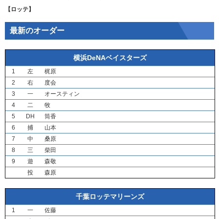
【ロッテ】
最新のオーダー
横浜DeNAベイスターズ
1
左
梶原
2
右
度会
3
一
オースティン
4
二
牧
5
DH
筒香
6
捕
山本
7
中
桑原
8
三
柴田
9
遊
森敬
投
森原
千葉ロッテマリーンズ
1
一
佐藤