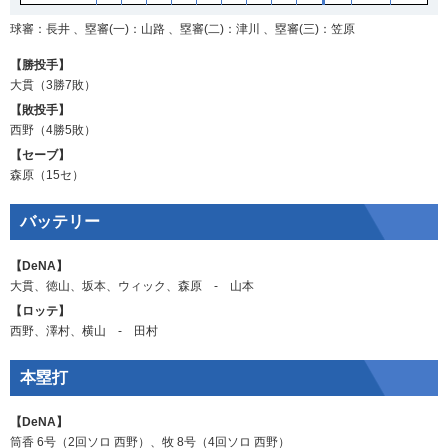
球審：長井 、塁審(一)：山路 、塁審(二)：津川 、塁審(三)：笠原
【勝投手】
大貫
（3勝7敗）
【敗投手】
西野
（4勝5敗）
【セーブ】
森原
（15セ）
バッテリー
【DeNA】
大貫
、
徳山
、
坂本
、
ウィック
、
森原
‐
山本
【ロッテ】
西野
、
澤村
、
横山
‐
田村
本塁打
【DeNA】
筒香
6号（2回ソロ
西野
）、
牧
8号（4回ソロ
西野
）