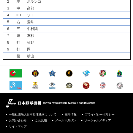
2
左
ポランコ
3
中
髙部
4
DH
ソト
5
右
愛斗
6
三
中村奨
7
遊
友杉
8
打
荻野
9
打
岡
投
横山
一般社団法人日本野球機構について
採用情報
プライバシーポリシー
お問い合わせ
ご意見箱
メールマガジン
ソーシャルメディア
サイトマップ