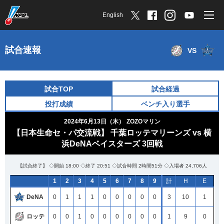
English
試合速報
VS
試合TOP
試合経過
投打成績
ベンチ入り選手
2024年6月13日（木）
ZOZOマリン
【日本生命セ・パ交流戦】 千葉ロッテマリーンズ vs 横
浜DeNAベイスターズ 3回戦
【試合終了】 ◇開始 18:00 ◇終了 20:51 ◇試合時間 2時間51分 ◇入場者 24,706人
1
2
3
4
5
6
7
8
9
計
H
E
DeNA
0
1
1
1
0
0
0
0
0
3
10
1
ロッテ
0
0
1
0
0
0
0
0
0
1
9
0