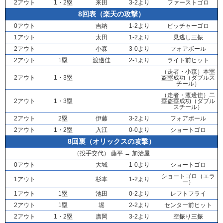
2アウト
1・2塁
来田
3-2より
ファーストゴロ
8回表（楽天の攻撃）
0アウト
吉納
1-2より
ピッチャーゴロ
1アウト
太田
1-2より
見逃し三振
2アウト
小森
3-0より
フォアボール
2アウト
1塁
渡邊佳
2-1より
ライト前ヒット
（走者・
小森
）本塁
2アウト
1・3塁
盗塁成功（ダブルス
チール）
（走者・
渡邊佳
）二
2アウト
1・3塁
塁盗塁成功（ダブル
スチール）
2アウト
2塁
伊藤
3-2より
フォアボール
2アウト
1・2塁
入江
0-0より
ショートゴロ
8回裏（オリックスの攻撃）
（投手交代）
藤平
→
加治屋
0アウト
大城
1-0より
ショートゴロ
ショートゴロ（エラ
1アウト
杉本
1-2より
ー）
1アウト
1塁
池田
0-2より
レフトフライ
2アウト
1塁
堀
2-2より
センター前ヒット
2アウト
1・2塁
廣岡
3-2より
空振り三振