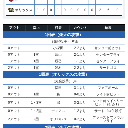
オリックス
1
0
0
1
0
0
0
0
0
2
6
0
アウト
塁上
打者
カウント
結果
1回表（楽天の攻撃）
（先発投手）
片山
0アウト
小深田
2-2より
センター前ヒット
0アウト
1塁
宗山
2-1より
センターフライ
1アウト
1塁
辰己
1-1より
センターフライ
2アウト
1塁
浅村
2-2より
サードゴロ
1回裏（オリックスの攻撃）
（先発投手）
岸
0アウト
福田
3-1より
フォアボール
0アウト
1塁
森
0-0より
ライト前ヒット
レフト前タイムリー
0アウト
1・3塁
宗
3-2より
ヒット（打点1）
0アウト
1・2塁
ディアス
1-2より
サードゴロ併殺打
ファーストファウル
2アウト
2塁
オリバレス
0-2より
フライ
2回表（楽天の攻撃）