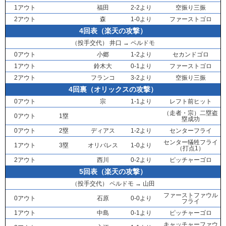
1アウト
福田
2-2より
空振り三振
2アウト
森
1-0より
ファーストゴロ
4回表（楽天の攻撃）
（投手交代）
井口
→
ペルドモ
0アウト
小郷
1-2より
セカンドゴロ
1アウト
鈴木大
0-1より
ファーストゴロ
2アウト
フランコ
3-2より
空振り三振
4回裏（オリックスの攻撃）
0アウト
宗
1-1より
レフト前ヒット
（走者・
宗
）二塁盗
0アウト
1塁
塁成功
0アウト
2塁
ディアス
1-2より
センターフライ
センター犠牲フライ
1アウト
3塁
オリバレス
1-0より
（打点1）
2アウト
西川
0-2より
ピッチャーゴロ
5回表（楽天の攻撃）
（投手交代）
ペルドモ
→
山田
ファーストファウル
0アウト
石原
0-0より
フライ
1アウト
中島
0-1より
ピッチャーゴロ
キャッチャーファウ