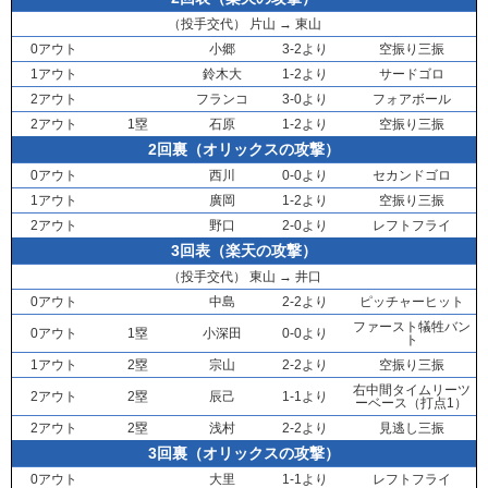
（投手交代）
片山
→
東山
0アウト
小郷
3-2より
空振り三振
1アウト
鈴木大
1-2より
サードゴロ
2アウト
フランコ
3-0より
フォアボール
2アウト
1塁
石原
1-2より
空振り三振
2回裏（オリックスの攻撃）
0アウト
西川
0-0より
セカンドゴロ
1アウト
廣岡
1-2より
空振り三振
2アウト
野口
2-0より
レフトフライ
3回表（楽天の攻撃）
（投手交代）
東山
→
井口
0アウト
中島
2-2より
ピッチャーヒット
ファースト犠牲バン
0アウト
1塁
小深田
0-0より
ト
1アウト
2塁
宗山
2-2より
空振り三振
右中間タイムリーツ
2アウト
2塁
辰己
1-1より
ーベース（打点1）
2アウト
2塁
浅村
2-2より
見逃し三振
3回裏（オリックスの攻撃）
0アウト
大里
1-1より
レフトフライ