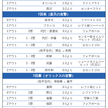
1アウト
オリバレス
1-0より
ライトフライ
2アウト
西川
3-2より
センターフライ
7回表（楽天の攻撃）
0アウト
鈴木大
3-2より
ファーストゴロ
1アウト
フランコ
3-2より
レフト線ツーベース
1アウト
2塁
代打・
渡邊佳
3-2より
フォアボール
センター前タイムリ
1アウト
1・2塁
代打・
伊藤
0-0より
ーヒット（打点1）
1アウト
1・2塁
入江
0-0より
セカンドゴロ
（投手交代）
博志
→
村西
2アウト
1・3塁
村林
3-1より
フォアボール
ショートタイムリー
2アウト
2・3塁
武藤
1-2より
ヒット（打点1）
2アウト
1・3塁
田中和
0-0より
セカンドゴロ
7回裏（オリックスの攻撃）
（投手交代）
津留﨑
→
藤平
0アウト
廣岡
0-1より
レフト前ヒット
0アウト
1塁
野口
1-2より
レフトフライ
1アウト
1塁
遠藤
0-2より
空振り三振
2アウト
1塁
福田
3-1より
フォアボール