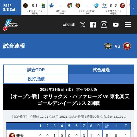
6-1
-
-
0-2
2026
8/8 Sat.
（東京ドーム）
（横 浜）
（京セラD大阪）
（エスコンＦ）
（
5回表
18:00
18:00
6回裏
English
試合速報
VS
試合TOP
試合経過
投打成績
2025年3月5日（水）
京セラD大阪
【オープン戦】 オリックス・バファローズ vs 東北楽天
ゴールデンイーグルス 2回戦
【試合終了】 ◇開始 12:01 ◇終了 15:21 ◇試合時間 3時間20分 ◇入場者 13,197人
1
2
3
4
5
6
7
8
9
計
H
E
楽天
0
0
1
0
0
0
3
1
0
5
8
1