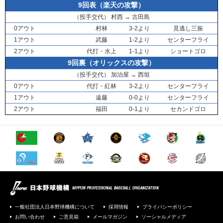
9回表（楽天の攻撃）
（投手交代）
村西
→
古田島
0アウト
村林
3-2より
見逃し三振
1アウト
武藤
1-2より
センターフライ
2アウト
代打・
水上
1-1より
ショートゴロ
9回裏（オリックスの攻撃）
（投手交代）
加治屋
→
西垣
0アウト
代打・
紅林
3-2より
センターフライ
1アウト
遠藤
0-0より
センターフライ
2アウト
福田
0-1より
セカンドゴロ
一般社団法人日本野球機構について
採用情報
プライバシーポリシー
お問い合わせ
ご意見箱
メールマガジン
ソーシャルメディア