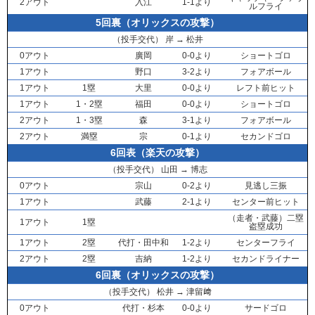
2アウト
入江
1-1より
ルフライ
5回裏（オリックスの攻撃）
（投手交代）
岸
→
松井
0アウト
廣岡
0-0より
ショートゴロ
1アウト
野口
3-2より
フォアボール
1アウト
1塁
大里
0-0より
レフト前ヒット
1アウト
1・2塁
福田
0-0より
ショートゴロ
2アウト
1・3塁
森
3-1より
フォアボール
2アウト
満塁
宗
0-1より
セカンドゴロ
6回表（楽天の攻撃）
（投手交代）
山田
→
博志
0アウト
宗山
0-2より
見逃し三振
1アウト
武藤
2-1より
センター前ヒット
（走者・
武藤
）二塁
1アウト
1塁
盗塁成功
1アウト
2塁
代打・
田中和
1-2より
センターフライ
2アウト
2塁
吉納
1-2より
セカンドライナー
6回裏（オリックスの攻撃）
（投手交代）
松井
→
津留﨑
0アウト
代打・
杉本
0-0より
サードゴロ