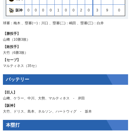
阪神
0
0
0
0
1
0
0
2
0
3
9
0
球審：梅木 、塁審(一)：川口 、塁審(二)：嶋田 、塁審(三)：白井
【勝投手】
山﨑
（10勝3敗）
【敗投手】
大竹
（6勝3敗）
【セーブ】
マルティネス
（35セ）
バッテリー
【巨人】
山﨑
、
ケラー
、
中川
、
大勢
、
マルティネス
‐
岸田
【阪神】
大竹
、
ドリス
、
島本
、
ネルソン
、
ハートウィグ
‐
坂本
本塁打