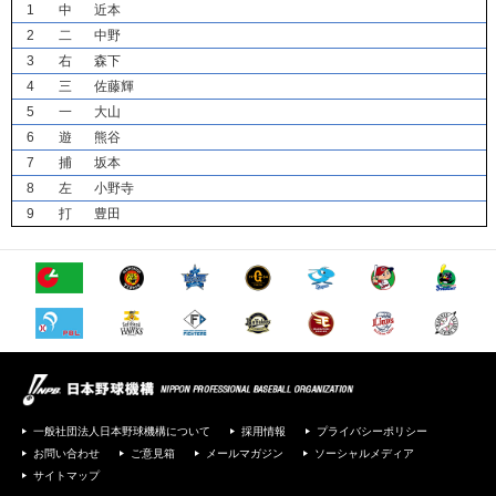
1
中
近本
2
二
中野
3
右
森下
4
三
佐藤輝
5
一
大山
6
遊
熊谷
7
捕
坂本
8
左
小野寺
9
打
豊田
一般社団法人日本野球機構について
採用情報
プライバシーポリシー
お問い合わせ
ご意見箱
メールマガジン
ソーシャルメディア
サイトマップ