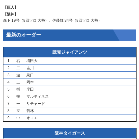
【巨人】
【阪神】
森下
19号（8回ソロ
大勢
）、
佐藤輝
34号（8回ソロ
大勢
）
最新のオーダー
読売ジャイアンツ
1
右
増田大
2
二
吉川
3
遊
泉口
4
三
岡本
5
捕
岸田
6
投
マルティネス
7
一
リチャード
8
左
若林
9
中
オコエ
阪神タイガース