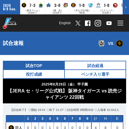
7-3
3-0
1-0
1-0
2026
8/9 Sun.
（東京ドーム）
（横 浜）
（京セラD大阪）
（エスコンＦ）
（
試合終了
試合終了
9回表
試合終了
English
試合速報
VS
試合TOP
試合経過
投打成績
ベンチ入り選手
2025年8月29日（金）
甲子園
【JERA セ・リーグ公式戦】 阪神タイガース vs 読売ジ
ャイアンツ 22回戦
【試合終了】 ◇開始 18:01 ◇終了 21:27 ◇試合時間 3時間26分 ◇入場者 42,642人
1
2
3
4
5
6
7
8
9
計
H
E
巨人
0
0
0
1
0
3
0
0
0
4
8
0