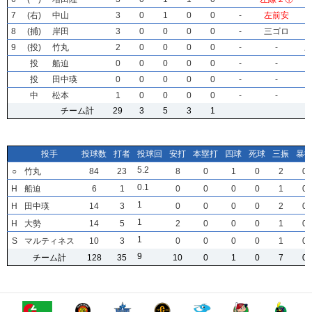
7
7
7
7
(右)
(右)
(右)
(右)
中山
中山
中山
中山
3
3
3
3
0
0
0
0
1
1
1
1
0
0
0
0
0
0
0
0
-
-
-
-
左前安
左前安
左前安
左前安
8
8
8
8
(捕)
(捕)
(捕)
(捕)
岸田
岸田
岸田
岸田
3
3
3
3
0
0
0
0
0
0
0
0
0
0
0
0
0
0
0
0
-
-
-
-
三ゴロ
三ゴロ
三ゴロ
三ゴロ
9
9
9
9
(投)
(投)
(投)
(投)
竹丸
竹丸
竹丸
竹丸
2
2
2
2
0
0
0
0
0
0
0
0
0
0
0
0
0
0
0
0
-
-
-
-
-
-
-
-
投
投
投
投
船迫
船迫
船迫
船迫
0
0
0
0
0
0
0
0
0
0
0
0
0
0
0
0
0
0
0
0
-
-
-
-
-
-
-
-
投
投
投
投
田中瑛
田中瑛
田中瑛
田中瑛
0
0
0
0
0
0
0
0
0
0
0
0
0
0
0
0
0
0
0
0
-
-
-
-
-
-
-
-
中
中
中
中
松本
松本
松本
松本
1
1
1
1
0
0
0
0
0
0
0
0
0
0
0
0
0
0
0
0
-
-
-
-
-
-
-
-
チーム計
チーム計
チーム計
チーム計
29
29
29
29
3
3
3
3
5
5
5
5
3
3
3
3
1
1
1
1
投手
投手
投手
投手
投球数
投球数
投球数
投球数
打者
打者
打者
打者
投球回
投球回
投球回
投球回
安打
安打
安打
安打
本塁打
本塁打
本塁打
本塁打
四球
四球
四球
四球
死球
死球
死球
死球
三振
三振
三振
三振
暴
暴
暴
暴
5
5
5
5
.2
.2
.2
.2
○
○
○
○
竹丸
竹丸
竹丸
竹丸
84
84
84
84
23
23
23
23
8
8
8
8
0
0
0
0
1
1
1
1
0
0
0
0
2
2
2
2
0
0
0
0
0
0
0
0
.1
.1
.1
.1
H
H
H
H
船迫
船迫
船迫
船迫
6
6
6
6
1
1
1
1
0
0
0
0
0
0
0
0
0
0
0
0
0
0
0
0
1
1
1
1
0
0
0
0
1
1
1
1
H
H
H
H
田中瑛
田中瑛
田中瑛
田中瑛
14
14
14
14
3
3
3
3
0
0
0
0
0
0
0
0
0
0
0
0
0
0
0
0
2
2
2
2
0
0
0
0
1
1
1
1
H
H
H
H
大勢
大勢
大勢
大勢
14
14
14
14
5
5
5
5
2
2
2
2
0
0
0
0
0
0
0
0
0
0
0
0
1
1
1
1
0
0
0
0
1
1
1
1
S
S
S
S
マルティネス
マルティネス
マルティネス
マルティネス
10
10
10
10
3
3
3
3
0
0
0
0
0
0
0
0
0
0
0
0
0
0
0
0
1
1
1
1
0
0
0
0
9
9
9
9
チーム計
チーム計
チーム計
チーム計
128
128
128
128
35
35
35
35
10
10
10
10
0
0
0
0
1
1
1
1
0
0
0
0
7
7
7
7
0
0
0
0