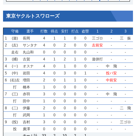
東京ヤクルトスワローズ
守備
守備
守備
守備
選手
選手
選手
選手
打数
打数
打数
打数
得点
得点
得点
得点
安打
安打
安打
安打
打点
打点
打点
打点
盗塁
盗塁
盗塁
盗塁
1
1
1
1
2
2
2
2
3
3
3
3
1
1
1
1
(遊)
(遊)
(遊)
(遊)
長岡
長岡
長岡
長岡
4
4
4
4
1
1
1
1
1
1
1
1
0
0
0
0
0
0
0
0
三ゴロ
三ゴロ
三ゴロ
三ゴロ
-
-
-
-
三 振
三 振
三 振
三 振
2
2
2
2
(左)
(左)
(左)
(左)
サンタナ
サンタナ
サンタナ
サンタナ
4
4
4
4
0
0
0
0
2
2
2
2
0
0
0
0
0
0
0
0
左前安
左前安
左前安
左前安
-
-
-
-
-
-
-
-
走右
走右
走右
走右
丸山和
丸山和
丸山和
丸山和
0
0
0
0
0
0
0
0
0
0
0
0
0
0
0
0
0
0
0
0
-
-
-
-
-
-
-
-
-
-
-
-
3
3
3
3
(捕)
(捕)
(捕)
(捕)
古賀
古賀
古賀
古賀
4
4
4
4
1
1
1
1
2
2
2
2
1
1
1
1
0
0
0
0
遊併打
遊併打
遊併打
遊併打
-
-
-
-
-
-
-
-
4
4
4
4
(一)
(一)
(一)
(一)
オスナ
オスナ
オスナ
オスナ
4
4
4
4
0
0
0
0
1
1
1
1
0
0
0
0
0
0
0
0
-
-
-
-
中 飛
中 飛
中 飛
中 飛
-
-
-
-
5
5
5
5
(中)
(中)
(中)
(中)
岩田
岩田
岩田
岩田
4
4
4
4
0
0
0
0
3
3
3
3
0
0
0
0
1
1
1
1
-
-
-
-
投バ安
投バ安
投バ安
投バ安
-
-
-
-
6
6
6
6
(右)左
(右)左
(右)左
(右)左
増田
増田
増田
増田
2
2
2
2
0
0
0
0
1
1
1
1
1
1
1
1
0
0
0
0
-
-
-
-
中前安
中前安
中前安
中前安
-
-
-
-
打
打
打
打
橋本
橋本
橋本
橋本
1
1
1
1
0
0
0
0
0
0
0
0
0
0
0
0
0
0
0
0
-
-
-
-
-
-
-
-
-
-
-
-
7
7
7
7
(三)
(三)
(三)
(三)
赤羽
赤羽
赤羽
赤羽
3
3
3
3
0
0
0
0
0
0
0
0
0
0
0
0
0
0
0
0
-
-
-
-
中 飛
中 飛
中 飛
中 飛
-
-
-
-
打
打
打
打
田中
田中
田中
田中
1
1
1
1
0
0
0
0
0
0
0
0
0
0
0
0
0
0
0
0
-
-
-
-
-
-
-
-
-
-
-
-
8
8
8
8
(二)
(二)
(二)
(二)
伊藤
伊藤
伊藤
伊藤
2
2
2
2
0
0
0
0
0
0
0
0
0
0
0
0
0
0
0
0
-
-
-
-
-
-
-
-
二 飛
二 飛
二 飛
二 飛
打
打
打
打
武岡
武岡
武岡
武岡
1
1
1
1
0
0
0
0
0
0
0
0
0
0
0
0
0
0
0
0
-
-
-
-
-
-
-
-
-
-
-
-
9
9
9
9
(投)
(投)
(投)
(投)
吉村
吉村
吉村
吉村
3
3
3
3
0
0
0
0
0
0
0
0
0
0
0
0
0
0
0
0
-
-
-
-
-
-
-
-
三ゴロ
三ゴロ
三ゴロ
三ゴロ
投
投
投
投
廣澤
廣澤
廣澤
廣澤
0
0
0
0
0
0
0
0
0
0
0
0
0
0
0
0
0
0
0
0
-
-
-
-
-
-
-
-
-
-
-
-
チーム計
チーム計
チーム計
チーム計
33
33
33
33
2
2
2
2
10
10
10
10
2
2
2
2
1
1
1
1