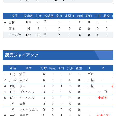
投手
投手
投手
投手
投球数
投球数
投球数
投球数
打者
打者
打者
打者
投球回
投球回
投球回
投球回
安打
安打
安打
安打
本塁打
本塁打
本塁打
本塁打
四球
四球
四球
四球
死球
死球
死球
死球
三振
三振
三振
三振
暴投
暴投
暴投
暴投
ボ
ボ
ボ
ボ
7
7
7
7
●
●
●
●
吉村
吉村
吉村
吉村
108
108
108
108
26
26
26
26
5
5
5
5
1
1
1
1
0
0
0
0
0
0
0
0
6
6
6
6
0
0
0
0
1
1
1
1
廣澤
廣澤
廣澤
廣澤
14
14
14
14
3
3
3
3
0
0
0
0
0
0
0
0
0
0
0
0
0
0
0
0
0
0
0
0
0
0
0
0
8
8
8
8
チーム計
チーム計
チーム計
チーム計
122
122
122
122
29
29
29
29
5
5
5
5
1
1
1
1
0
0
0
0
0
0
0
0
6
6
6
6
0
0
0
0
読売ジャイアンツ
守備
守備
守備
守備
選手
選手
選手
選手
打数
打数
打数
打数
得点
得点
得点
得点
安打
安打
安打
安打
打点
打点
打点
打点
盗塁
盗塁
盗塁
盗塁
1
1
1
1
2
2
2
2
1
1
1
1
(二)
(二)
(二)
(二)
浦田
浦田
浦田
浦田
4
4
4
4
1
1
1
1
0
0
0
0
0
0
0
0
1
1
1
1
二ゴロ
二ゴロ
二ゴロ
二ゴロ
-
-
-
-
2
2
2
2
(中)左
(中)左
(中)左
(中)左
佐々木
佐々木
佐々木
佐々木
4
4
4
4
0
0
0
0
0
0
0
0
0
0
0
0
0
0
0
0
三 振
三 振
三 振
三 振
-
-
-
-
3
3
3
3
(遊)
(遊)
(遊)
(遊)
泉口
泉口
泉口
泉口
3
3
3
3
0
0
0
0
1
1
1
1
1
1
1
1
0
0
0
0
三 振
三 振
三 振
三 振
-
-
-
-
右
右
右
右
4
4
4
4
(三)
(三)
(三)
(三)
ダルベック
ダルベック
ダルベック
ダルベック
3
3
3
3
0
0
0
0
0
0
0
0
0
0
0
0
0
0
0
0
-
-
-
-
一 飛
一 飛
一 飛
一 飛
5
5
5
5
(左)
(左)
(左)
(左)
キャベッジ
キャベッジ
キャベッジ
キャベッジ
3
3
3
3
2
2
2
2
2
2
2
2
1
1
1
1
0
0
0
0
-
-
-
-
中前安
中前安
中前安
中前安
投
投
投
投
大勢
大勢
大勢
大勢
0
0
0
0
0
0
0
0
0
0
0
0
0
0
0
0
0
0
0
0
-
-
-
-
-
-
-
-
投
投
投
投
マルティネス
マルティネス
マルティネス
マルティネス
0
0
0
0
0
0
0
0
0
0
0
0
0
0
0
0
0
0
0
0
-
-
-
-
-
-
-
-
6
6
6
6
(一)
(一)
(一)
(一)
増田陸
増田陸
増田陸
増田陸
3
3
3
3
0
0
0
0
1
1
1
1
1
1
1
1
0
0
0
0
-
-
-
-
左線２①
左線２①
左線２①
左線２①