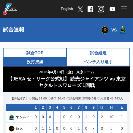
English
試合速報
VS
試合TOP
試合経過
投打成績
ベンチ入り選手
2026年4月10日（金）
東京ドーム
【JERA セ・リーグ公式戦】 読売ジャイアンツ vs 東京
ヤクルトスワローズ 1回戦
【試合終了】 ◇開始 18:00 ◇終了 20:46 ◇試合時間 2時間46分 ◇入場者 41,793人
1
2
3
4
5
6
7
8
9
計
H
E
ヤクルト
0
0
0
1
0
0
0
1
0
2
10
1
巨人
0
1
1
0
0
0
1
0
x
3
5
0