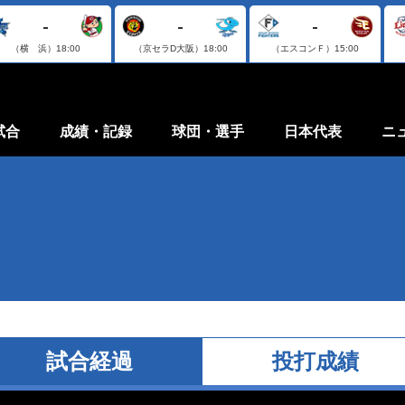
-
-
-
（横 浜）
18:00
（京セラD大阪）
18:00
（エスコンＦ）
15:00
試合
成績・記録
球団・選手
日本代表
ニ
試合経過
投打成績