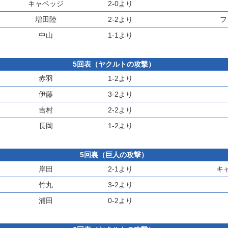
キャベッジ
2-0より
増田陸
2-2より
フ
中山
1-1より
5回表（ヤクルトの攻撃）
赤羽
1-2より
伊藤
3-2より
吉村
2-2より
長岡
1-2より
5回裏（巨人の攻撃）
岸田
2-1より
キ
竹丸
3-2より
浦田
0-2より