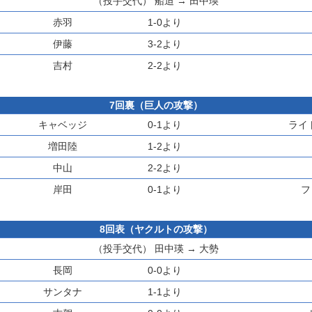
（投手交代）
船迫
→
田中瑛
赤羽
1-0より
伊藤
3-2より
吉村
2-2より
7回裏（巨人の攻撃）
キャベッジ
0-1より
ライ
増田陸
1-2より
中山
2-2より
岸田
0-1より
フ
8回表（ヤクルトの攻撃）
（投手交代）
田中瑛
→
大勢
長岡
0-0より
サンタナ
1-1より