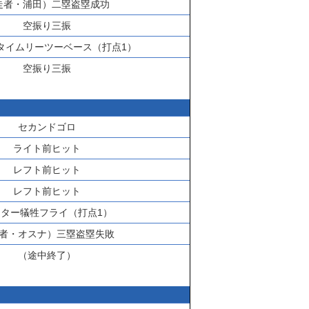
走者・
浦田
）二塁盗塁成功
空振り三振
タイムリーツーベース（打点1）
空振り三振
セカンドゴロ
ライト前ヒット
レフト前ヒット
レフト前ヒット
ンター犠牲フライ（打点1）
者・
オスナ
）三塁盗塁失敗
（途中終了）