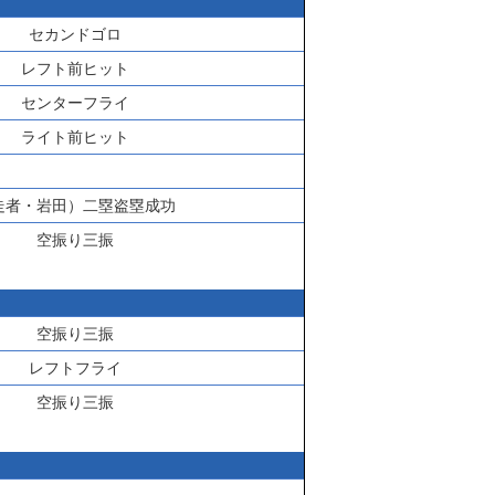
セカンドゴロ
レフト前ヒット
センターフライ
ライト前ヒット
走者・
岩田
）二塁盗塁成功
空振り三振
空振り三振
レフトフライ
空振り三振