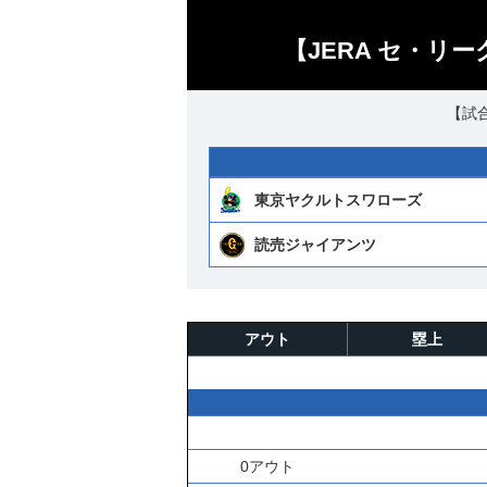
【JERA セ・リ
【試合
東京ヤクルトスワローズ
読売ジャイアンツ
アウト
塁上
0アウト