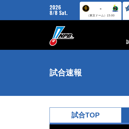
2026
-
8/8 Sat.
（東京ドーム）
15:00
試合速報
試合TOP