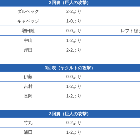
2回裏（巨人の攻撃）
ダルベック
2-2より
キャベッジ
1-0より
増田陸
0-0より
レフト線
中山
1-2より
岸田
2-2より
3回表（ヤクルトの攻撃）
伊藤
0-0より
吉村
1-2より
長岡
1-2より
3回裏（巨人の攻撃）
竹丸
0-2より
浦田
1-2より