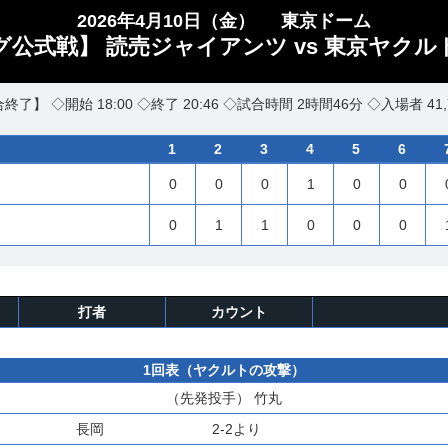
2026年4月10日（金）
東京ドーム
ーグ公式戦】 読売ジャイアンツ vs 東京ヤクル
終了】 ◇開始 18:00 ◇終了 20:46 ◇試合時間 2時間46分 ◇入場者 41,
1
2
3
4
5
6
0
0
0
1
0
0
0
1
1
0
0
0
打者
カウント
1回表（ヤクルトの攻撃）
（先発投手）
竹丸
長岡
2-2より