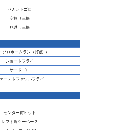
セカンドゴロ
空振り三振
見逃し三振
トソロホームラン（打点1）
ショートフライ
サードゴロ
ァーストファウルフライ
センター前ヒット
レフト線ツーベース