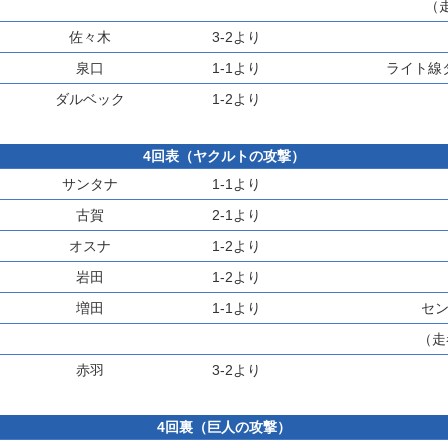
（
佐々木
3-2より
泉口
1-1より
ライト線
ダルベック
1-2より
4回表（ヤクルトの攻撃）
サンタナ
1-1より
古賀
2-1より
オスナ
1-2より
岩田
1-2より
増田
1-1より
セ
（走
赤羽
3-2より
4回裏（巨人の攻撃）