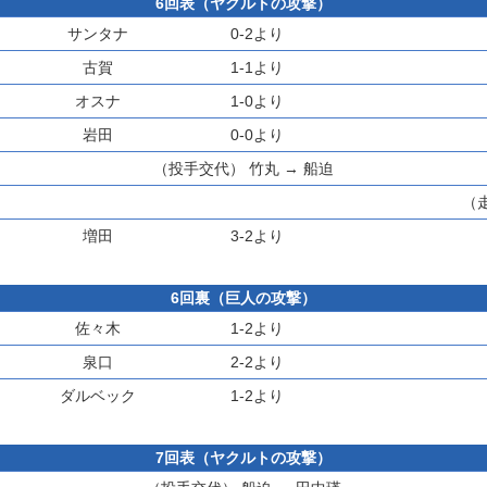
6回表（ヤクルトの攻撃）
サンタナ
0-2より
古賀
1-1より
オスナ
1-0より
岩田
0-0より
（投手交代）
竹丸
→
船迫
（
増田
3-2より
6回裏（巨人の攻撃）
佐々木
1-2より
泉口
2-2より
ダルベック
1-2より
7回表（ヤクルトの攻撃）