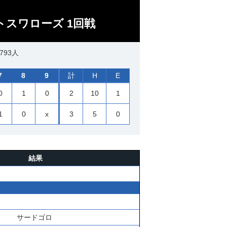
トスワローズ 1回戦
793人
7
8
9
計
H
E
0
1
0
2
10
1
1
0
x
3
5
0
結果
サードゴロ