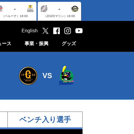
-
-
（ベルーナ）
18:00
（ZOZOマリン）
18:00
English
ュース
事業・振興
グッズ
VS
ベンチ入り選手