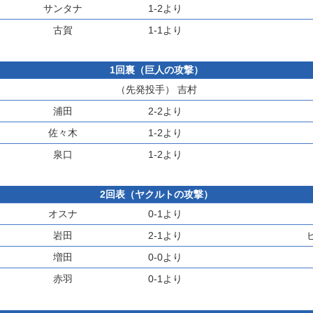
サンタナ
1-2より
古賀
1-1より
1回裏（巨人の攻撃）
（先発投手）
吉村
浦田
2-2より
佐々木
1-2より
泉口
1-2より
2回表（ヤクルトの攻撃）
オスナ
0-1より
岩田
2-1より
増田
0-0より
赤羽
0-1より