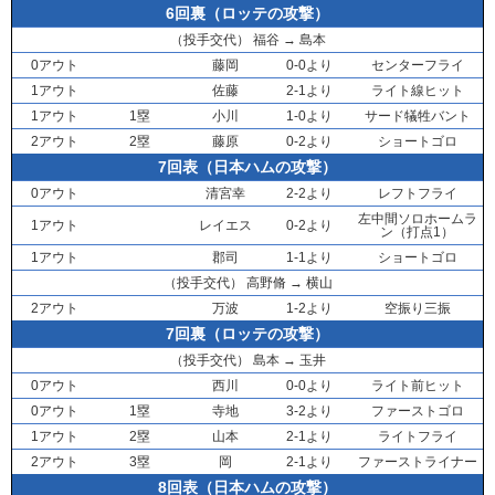
6回裏（ロッテの攻撃）
（投手交代）
福谷
→
島本
0アウト
藤岡
0-0より
センターフライ
1アウト
佐藤
2-1より
ライト線ヒット
1アウト
1塁
小川
1-0より
サード犠牲バント
2アウト
2塁
藤原
0-2より
ショートゴロ
7回表（日本ハムの攻撃）
0アウト
清宮幸
2-2より
レフトフライ
左中間ソロホームラ
1アウト
レイエス
0-2より
ン（打点1）
1アウト
郡司
1-1より
ショートゴロ
（投手交代）
高野脩
→
横山
2アウト
万波
1-2より
空振り三振
7回裏（ロッテの攻撃）
（投手交代）
島本
→
玉井
0アウト
西川
0-0より
ライト前ヒット
0アウト
1塁
寺地
3-2より
ファーストゴロ
1アウト
2塁
山本
2-1より
ライトフライ
2アウト
3塁
岡
2-1より
ファーストライナー
8回表（日本ハムの攻撃）