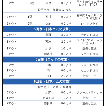
ライト前タイムリー
2アウト
2・3塁
藤原
0-1より
ヒット（打点2）
（投手交代）
加藤貴
→
福谷
右中間タイムリーツ
2アウト
1塁
西川
0-0より
ーベース（打点1）
2アウト
2塁
寺地
0-1より
レフトフライ
5回表（日本ハムの攻撃）
0アウト
郡司
3-2より
セカンドゴロ
ライトソロホームラ
1アウト
万波
2-2より
ン（打点1）
1アウト
水谷
1-2より
空振り三振
2アウト
清水優
0-0より
ショートゴロ
5回裏（ロッテの攻撃）
0アウト
山本
0-1より
ショートゴロ
1アウト
岡
0-0より
セカンドゴロ
2アウト
山口
2-2より
空振り三振
6回表（日本ハムの攻撃）
（投手交代）
八木
→
高野脩
0アウト
水野
0-0より
ファーストライナー
1アウト
カストロ
1-2より
空振り三振
2アウト
奈良間
0-2より
空振り三振