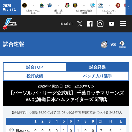
-
-
-
-
2026
8/8 Sat.
（東京ドーム）
（横 浜）
（京セラD大阪）
（エスコンＦ）
（
15:00
18:00
18:00
15:00
English
試合速報
VS
試合TOP
試合経過
投打成績
ベンチ入り選手
2026年4月15日（水）
ZOZOマリン
【パーソル パ・リーグ公式戦】 千葉ロッテマリーンズ
vs 北海道日本ハムファイターズ 5回戦
【試合終了】 ◇開始 18:00 ◇終了 21:59 ◇試合時間 3時間32分 ◇入場者 24,393人
1
2
3
4
5
6
7
8
9
計
H
E
日本ハム
0
0
5
0
1
0
1
0
0
7
6
1