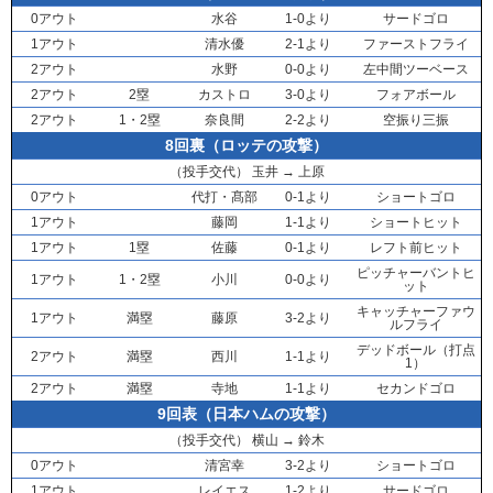
0アウト
水谷
1-0より
サードゴロ
1アウト
清水優
2-1より
ファーストフライ
2アウト
水野
0-0より
左中間ツーベース
2アウト
2塁
カストロ
3-0より
フォアボール
2アウト
1・2塁
奈良間
2-2より
空振り三振
8回裏（ロッテの攻撃）
（投手交代）
玉井
→
上原
0アウト
代打・
髙部
0-1より
ショートゴロ
1アウト
藤岡
1-1より
ショートヒット
1アウト
1塁
佐藤
0-1より
レフト前ヒット
ピッチャーバントヒ
1アウト
1・2塁
小川
0-0より
ット
キャッチャーファウ
1アウト
満塁
藤原
3-2より
ルフライ
デッドボール（打点
2アウト
満塁
西川
1-1より
1）
2アウト
満塁
寺地
1-1より
セカンドゴロ
9回表（日本ハムの攻撃）
（投手交代）
横山
→
鈴木
0アウト
清宮幸
3-2より
ショートゴロ
1アウト
レイエス
1-2より
サードゴロ