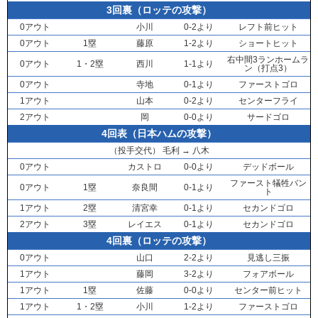
3回裏（ロッテの攻撃）
0アウト
小川
0-2より
レフト前ヒット
0アウト
1塁
藤原
1-2より
ショートヒット
右中間3ランホームラ
0アウト
1・2塁
西川
1-1より
ン（打点3）
0アウト
寺地
0-1より
ファーストゴロ
1アウト
山本
0-2より
センターフライ
2アウト
岡
0-0より
サードゴロ
4回表（日本ハムの攻撃）
（投手交代）
毛利
→
八木
0アウト
カストロ
0-0より
デッドボール
ファースト犠牲バン
0アウト
1塁
奈良間
0-1より
ト
1アウト
2塁
清宮幸
0-1より
セカンドゴロ
2アウト
3塁
レイエス
0-1より
セカンドゴロ
4回裏（ロッテの攻撃）
0アウト
山口
2-2より
見逃し三振
1アウト
藤岡
3-2より
フォアボール
1アウト
1塁
佐藤
0-0より
センター前ヒット
1アウト
1・2塁
小川
1-2より
ファーストゴロ