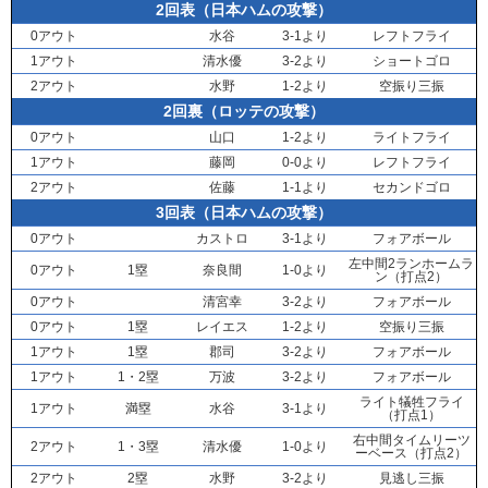
2回表（日本ハムの攻撃）
0アウト
水谷
3-1より
レフトフライ
1アウト
清水優
3-2より
ショートゴロ
2アウト
水野
1-2より
空振り三振
2回裏（ロッテの攻撃）
0アウト
山口
1-2より
ライトフライ
1アウト
藤岡
0-0より
レフトフライ
2アウト
佐藤
1-1より
セカンドゴロ
3回表（日本ハムの攻撃）
0アウト
カストロ
3-1より
フォアボール
左中間2ランホームラ
0アウト
1塁
奈良間
1-0より
ン（打点2）
0アウト
清宮幸
3-2より
フォアボール
0アウト
1塁
レイエス
1-2より
空振り三振
1アウト
1塁
郡司
3-2より
フォアボール
1アウト
1・2塁
万波
3-2より
フォアボール
ライト犠牲フライ
1アウト
満塁
水谷
3-1より
（打点1）
右中間タイムリーツ
2アウト
1・3塁
清水優
1-0より
ーベース（打点2）
2アウト
2塁
水野
3-2より
見逃し三振