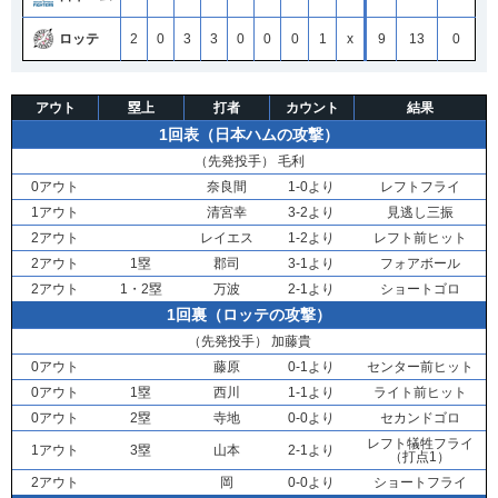
ロッテ
2
0
3
3
0
0
0
1
x
9
13
0
アウト
塁上
打者
カウント
結果
1回表（日本ハムの攻撃）
（先発投手）
毛利
0アウト
奈良間
1-0より
レフトフライ
1アウト
清宮幸
3-2より
見逃し三振
2アウト
レイエス
1-2より
レフト前ヒット
2アウト
1塁
郡司
3-1より
フォアボール
2アウト
1・2塁
万波
2-1より
ショートゴロ
1回裏（ロッテの攻撃）
（先発投手）
加藤貴
0アウト
藤原
0-1より
センター前ヒット
0アウト
1塁
西川
1-1より
ライト前ヒット
0アウト
2塁
寺地
0-0より
セカンドゴロ
レフト犠牲フライ
1アウト
3塁
山本
2-1より
（打点1）
2アウト
岡
0-0より
ショートフライ