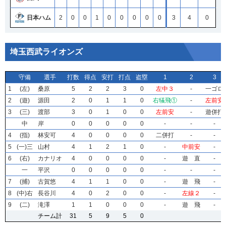
日本ハム
2
0
0
1
0
0
0
0
0
3
4
0
埼玉西武ライオンズ
守備
守備
守備
守備
選手
選手
選手
選手
打数
打数
打数
打数
得点
得点
得点
得点
安打
安打
安打
安打
打点
打点
打点
打点
盗塁
盗塁
盗塁
盗塁
1
1
1
1
2
2
2
2
3
3
3
3
1
1
1
1
(左)
(左)
(左)
(左)
桑原
桑原
桑原
桑原
5
5
5
5
2
2
2
2
2
2
2
2
3
3
3
3
0
0
0
0
左中３
左中３
左中３
左中３
-
-
-
-
一ゴロ
一ゴロ
一ゴロ
一ゴロ
2
2
2
2
(遊)
(遊)
(遊)
(遊)
源田
源田
源田
源田
2
2
2
2
0
0
0
0
1
1
1
1
1
1
1
1
0
0
0
0
右犠飛①
右犠飛①
右犠飛①
右犠飛①
-
-
-
-
左前安
左前安
左前安
左前安
3
3
3
3
(三)
(三)
(三)
(三)
渡部
渡部
渡部
渡部
3
3
3
3
0
0
0
0
1
1
1
1
0
0
0
0
0
0
0
0
左前安
左前安
左前安
左前安
-
-
-
-
遊併打
遊併打
遊併打
遊併打
中
中
中
中
岸
岸
岸
岸
0
0
0
0
0
0
0
0
0
0
0
0
0
0
0
0
0
0
0
0
-
-
-
-
-
-
-
-
-
-
-
-
4
4
4
4
(指)
(指)
(指)
(指)
林安可
林安可
林安可
林安可
4
4
4
4
0
0
0
0
0
0
0
0
0
0
0
0
0
0
0
0
二併打
二併打
二併打
二併打
-
-
-
-
-
-
-
-
5
5
5
5
(一)三
(一)三
(一)三
(一)三
山村
山村
山村
山村
4
4
4
4
1
1
1
1
2
2
2
2
1
1
1
1
0
0
0
0
-
-
-
-
中前安
中前安
中前安
中前安
-
-
-
-
6
6
6
6
(右)
(右)
(右)
(右)
カナリオ
カナリオ
カナリオ
カナリオ
4
4
4
4
0
0
0
0
0
0
0
0
0
0
0
0
0
0
0
0
-
-
-
-
遊 直
遊 直
遊 直
遊 直
-
-
-
-
一
一
一
一
平沢
平沢
平沢
平沢
0
0
0
0
0
0
0
0
0
0
0
0
0
0
0
0
0
0
0
0
-
-
-
-
-
-
-
-
-
-
-
-
7
7
7
7
(捕)
(捕)
(捕)
(捕)
古賀悠
古賀悠
古賀悠
古賀悠
4
4
4
4
1
1
1
1
1
1
1
1
0
0
0
0
0
0
0
0
-
-
-
-
遊 飛
遊 飛
遊 飛
遊 飛
-
-
-
-
8
8
8
8
(中)右
(中)右
(中)右
(中)右
長谷川
長谷川
長谷川
長谷川
4
4
4
4
0
0
0
0
2
2
2
2
0
0
0
0
0
0
0
0
-
-
-
-
左線２
左線２
左線２
左線２
-
-
-
-
9
9
9
9
(二)
(二)
(二)
(二)
滝澤
滝澤
滝澤
滝澤
1
1
1
1
1
1
1
1
0
0
0
0
0
0
0
0
0
0
0
0
-
-
-
-
遊 飛
遊 飛
遊 飛
遊 飛
-
-
-
-
チーム計
チーム計
チーム計
チーム計
31
31
31
31
5
5
5
5
9
9
9
9
5
5
5
5
0
0
0
0