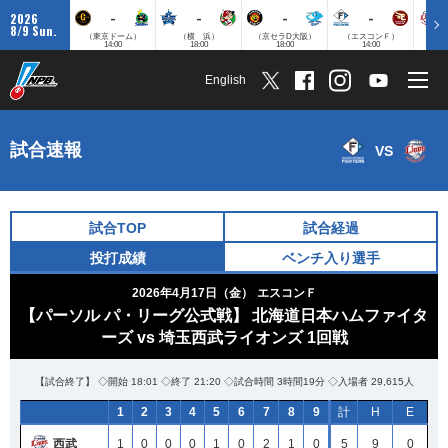
-
-
-
-
2026
8/9 Sun.
（東京ドーム）
（横 浜）
（京セラD大阪）
（エスコンＦ）
（
14:00
18:00
18:00
14:00
English
試合速報
VS
試合TOP
試合経過
投打成績
ベンチ入り選手
2026年4月17日（金）
エスコンＦ
【パーソル パ・リーグ公式戦】 北海道日本ハムファイタ
ーズ vs 埼玉西武ライオンズ 1回戦
【試合終了】 ◇開始 18:01 ◇終了 21:20 ◇試合時間 3時間19分 ◇入場者 29,615人
1
2
3
4
5
6
7
8
9
計
H
E
西武
1
0
0
0
1
0
2
1
0
5
9
0