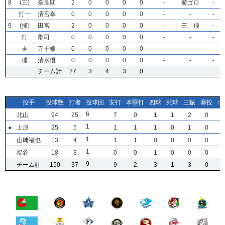
8
8
8
8
(三)
(三)
(三)
(三)
奈良間
奈良間
奈良間
奈良間
2
2
2
2
0
0
0
0
0
0
0
0
0
0
0
0
0
0
0
0
-
-
-
-
遊ゴロ
遊ゴロ
遊ゴロ
遊ゴロ
-
-
-
-
打一
打一
打一
打一
清宮幸
清宮幸
清宮幸
清宮幸
0
0
0
0
0
0
0
0
0
0
0
0
0
0
0
0
0
0
0
0
-
-
-
-
-
-
-
-
-
-
-
-
9
9
9
9
(捕)
(捕)
(捕)
(捕)
田宮
田宮
田宮
田宮
2
2
2
2
0
0
0
0
0
0
0
0
0
0
0
0
0
0
0
0
-
-
-
-
三 飛
三 飛
三 飛
三 飛
-
-
-
-
打
打
打
打
郡司
郡司
郡司
郡司
0
0
0
0
0
0
0
0
0
0
0
0
0
0
0
0
0
0
0
0
-
-
-
-
-
-
-
-
-
-
-
-
走
走
走
走
五十幡
五十幡
五十幡
五十幡
0
0
0
0
0
0
0
0
0
0
0
0
0
0
0
0
0
0
0
0
-
-
-
-
-
-
-
-
-
-
-
-
捕
捕
捕
捕
清水優
清水優
清水優
清水優
0
0
0
0
0
0
0
0
0
0
0
0
0
0
0
0
0
0
0
0
-
-
-
-
-
-
-
-
-
-
-
-
チーム計
チーム計
チーム計
チーム計
27
27
27
27
3
3
3
3
4
4
4
4
3
3
3
3
0
0
0
0
投手
投手
投手
投手
投球数
投球数
投球数
投球数
打者
打者
打者
打者
投球回
投球回
投球回
投球回
安打
安打
安打
安打
本塁打
本塁打
本塁打
本塁打
四球
四球
四球
四球
死球
死球
死球
死球
三振
三振
三振
三振
暴投
暴投
暴投
暴投
ボ
ボ
ボ
ボ
6
6
6
6
北山
北山
北山
北山
94
94
94
94
25
25
25
25
7
7
7
7
0
0
0
0
1
1
1
1
1
1
1
1
2
2
2
2
0
0
0
0
1
1
1
1
●
●
●
●
上原
上原
上原
上原
25
25
25
25
5
5
5
5
1
1
1
1
1
1
1
1
1
1
1
1
0
0
0
0
1
1
1
1
0
0
0
0
1
1
1
1
山﨑福也
山﨑福也
山﨑福也
山﨑福也
13
13
13
13
4
4
4
4
1
1
1
1
1
1
1
1
0
0
0
0
0
0
0
0
0
0
0
0
0
0
0
0
1
1
1
1
福谷
福谷
福谷
福谷
18
18
18
18
3
3
3
3
0
0
0
0
0
0
0
0
1
1
1
1
0
0
0
0
0
0
0
0
0
0
0
0
9
9
9
9
チーム計
チーム計
チーム計
チーム計
150
150
150
150
37
37
37
37
9
9
9
9
2
2
2
2
3
3
3
3
1
1
1
1
3
3
3
3
0
0
0
0