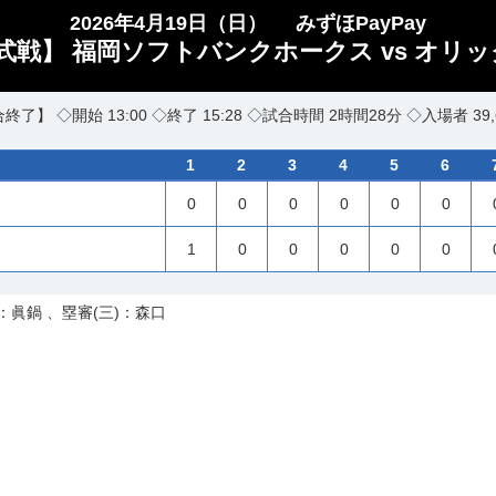
2026年4月19日（日）
みずほPayPay
式戦】 福岡ソフトバンクホークス vs オリッ
終了】 ◇開始 13:00 ◇終了 15:28 ◇試合時間 2時間28分 ◇入場者 39,
1
2
3
4
5
6
0
0
0
0
0
0
1
0
0
0
0
0
：眞鍋 、塁審(三)：森口