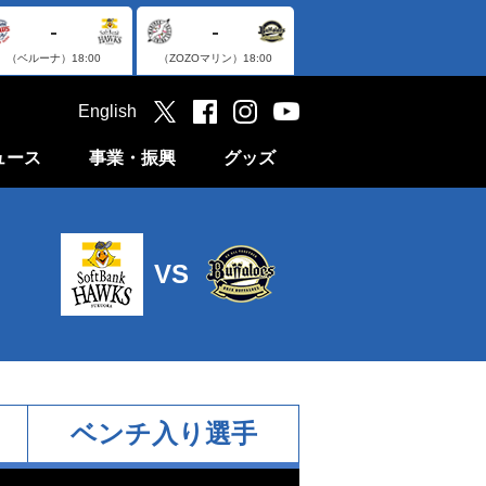
-
-
（ベルーナ）
18:00
（ZOZOマリン）
18:00
English
ュース
事業・振興
グッズ
VS
ベンチ入り選手