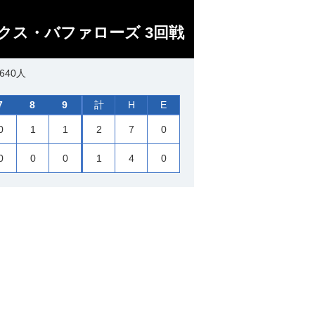
クス・バファローズ 3回戦
640人
7
8
9
計
H
E
0
1
1
2
7
0
0
0
0
1
4
0