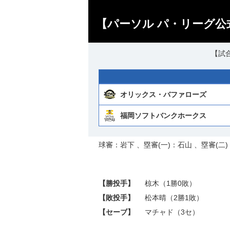
【パーソル パ・リーグ公
【試合
オリックス・バファローズ
福岡ソフトバンクホークス
球審：岩下 、塁審(一)：石山 、塁審(二)
【勝投手】
椋木
（1勝0敗）
【敗投手】
松本晴
（2勝1敗）
【セーブ】
マチャド
（3セ）