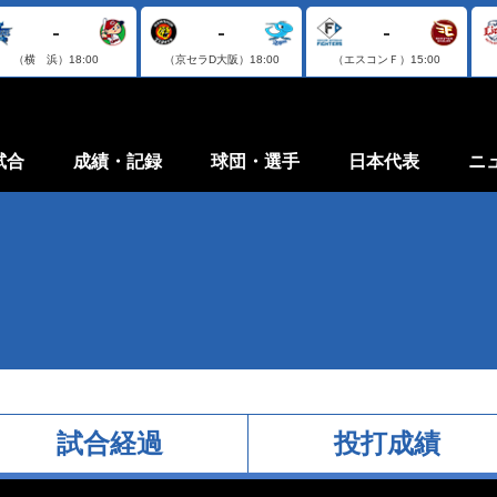
-
-
-
（横 浜）
18:00
（京セラD大阪）
18:00
（エスコンＦ）
15:00
試合
成績・記録
球団・選手
日本代表
ニ
試合経過
投打成績