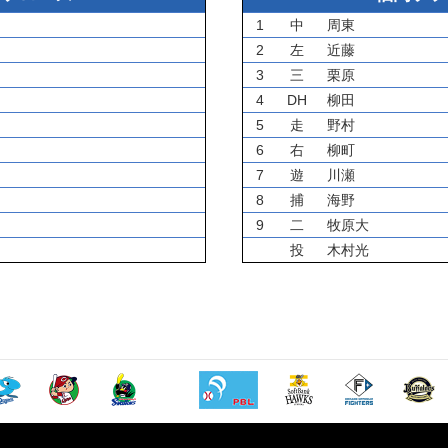
1
中
周東
2
左
近藤
3
三
栗原
4
DH
柳田
5
走
野村
6
右
柳町
7
遊
川瀬
8
捕
海野
9
二
牧原大
投
木村光