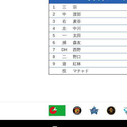
1
三
宗
2
中
渡部
3
右
麦谷
4
左
中川
5
一
太田
6
捕
森友
7
DH
西野
8
二
野口
9
遊
紅林
投
マチャド