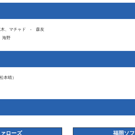
椋木
、
マチャド
‐
森友
‐
海野
松本晴
）
ファローズ
福岡ソフ