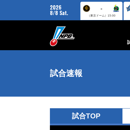
2026
-
8/8 Sat.
（東京ドーム）
15:00
試合速報
試合TOP