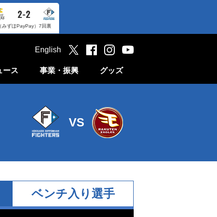
2-2
（みずほPayPay）
7回裏
English
ュース
事業・振興
グッズ
VS
ベンチ入り選手