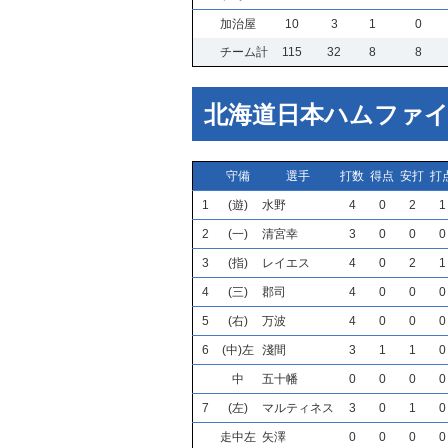
加治屋
10
3
1
0
チーム計
115
32
8
8
北海道日本ハムファ
守備
選手
打数
得点
安打
打
1
(遊)
水野
4
0
2
1
2
(一)
清宮幸
3
0
0
0
3
(指)
レイエス
4
0
2
1
4
(三)
郡司
4
0
0
0
5
(右)
万波
4
0
0
0
6
(中)左
淺間
3
1
1
0
中
五十幡
0
0
0
0
7
(左)
マルティネス
3
0
1
0
走中左
矢澤
0
0
0
0