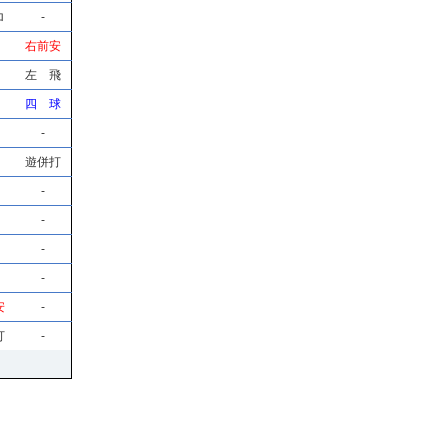
ロ
-
右前安
左 飛
四 球
-
遊併打
-
-
-
-
安
-
打
-