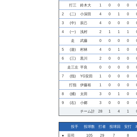
打三
鈴木大
1
0
0
0
2
(二)
小深田
4
0
1
0
3
(中)
辰己
4
0
0
0
4
(一)
浅村
2
1
1
1
走
武藤
0
0
0
0
5
(遊)
村林
4
0
1
0
6
(三)
黒川
2
0
0
0
走三左
平良
0
0
0
0
7
(指)
YG安田
1
0
0
0
打指
伊藤裕
1
0
0
0
8
(捕)
太田
3
0
1
0
9
(右)
小郷
3
0
0
0
チーム計
28
1
4
1
投手
投球数
打者
投球回
安打
●
荘司
105
29
7
8