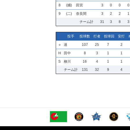
8
(捕)
田宮
3
0
0
0
9
(二)
奈良間
3
2
2
1
チーム計
31
3
8
3
投手
投球数
打者
投球回
安打
○
達
107
25
7
2
H
田中
8
3
1
1
S
柳川
16
4
1
1
チーム計
131
32
9
4