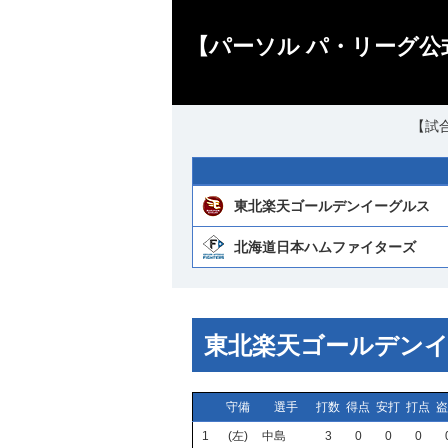
【パーソル パ・リーグ公
【試合
東北楽天ゴールデンイーグルス
北海道日本ハムファイターズ
東北楽天ゴールデン
守備
選手
打数
得点
安打
打点
盗
1
(左)
中島
3
0
0
0