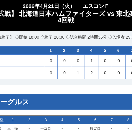
2026年4月21日（火）
エスコンＦ
式戦】 北海道日本ハムファイターズ vs 東
4回戦
終了】 ◇開始 18:00 ◇終了 20:36 ◇試合時間 2時間36分 ◇入場者 29,
1
2
3
4
5
6
0
0
0
1
0
0
0
0
1
2
0
0
イーグルス
塁
1
2
3
4
5
6
7
8
0
三 振
-
一ゴロ
-
-
投ゴロ
-
-