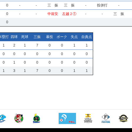
0
-
-
三 振
三 振
-
投併打
-
0
-
-
中前安
左越２①
-
-
三 振
0
本塁打
四球
死球
三振
暴投
ボーク
失点
自責点
1
2
1
7
0
0
1
1
0
0
0
0
0
0
0
0
0
1
0
0
0
0
0
0
1
3
1
7
0
0
1
1