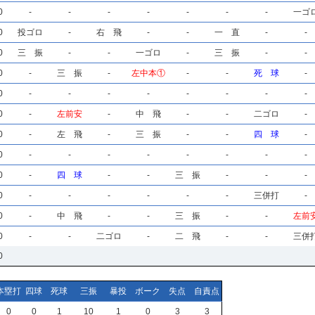
0
-
-
-
-
-
-
-
一ゴ
0
投ゴロ
-
右 飛
-
-
一 直
-
-
0
三 振
-
-
一ゴロ
-
三 振
-
-
0
-
三 振
-
左中本①
-
-
死 球
-
0
-
-
-
-
-
-
-
-
0
-
左前安
-
中 飛
-
-
二ゴロ
-
0
-
左 飛
-
三 振
-
-
四 球
-
0
-
-
-
-
-
-
-
-
0
-
四 球
-
-
三 振
-
-
-
0
-
-
-
-
-
-
三併打
-
0
-
中 飛
-
-
三 振
-
-
左前
0
-
-
二ゴロ
-
二 飛
-
-
三併
0
本塁打
四球
死球
三振
暴投
ボーク
失点
自責点
0
0
1
10
1
0
3
3