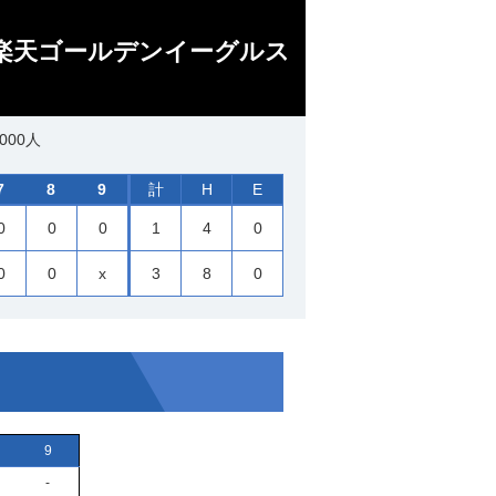
北楽天ゴールデンイーグルス
000人
7
8
9
計
H
E
0
0
0
1
4
0
0
0
x
3
8
0
9
-