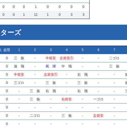
0
0
0
1
0
0
0
0
0
0
1
11
1
0
3
3
イターズ
点
盗塁
1
2
3
4
5
6
7
0
三 振
-
中前安
左前安①
-
-
二ゴロ
0
遊 飛
-
死 球
中 飛
-
-
三 振
0
中前安
-
左前安①
-
右 飛
-
-
0
三ゴロ
-
三 振
-
三 振
-
-
0
-
三 振
右 飛
-
右 飛
-
-
0
-
三 振
-
右前安
-
一ゴロ
-
0
-
-
-
-
-
-
-
0
-
二ゴロ
-
三 振
-
左前安
-
0
-
-
-
-
-
-
-