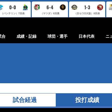
0-0
6-4
1-3
（バンテリン）
7回表
（マツダ）
6回裏
（京セラD大阪）
8回表
試合
成績・記録
球団・選手
日本代表
ニ
試合経過
投打成績