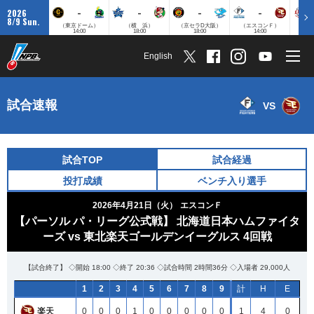
-
-
-
-
2026
8/9 Sun.
（東京ドーム）
（横 浜）
（京セラD大阪）
（エスコンＦ）
（
14:00
18:00
18:00
14:00
English
試合速報
VS
試合TOP
試合経過
投打成績
ベンチ入り選手
2026年4月21日（火）
エスコンＦ
【パーソル パ・リーグ公式戦】 北海道日本ハムファイタ
ーズ vs 東北楽天ゴールデンイーグルス 4回戦
【試合終了】 ◇開始 18:00 ◇終了 20:36 ◇試合時間 2時間36分 ◇入場者 29,000人
1
2
3
4
5
6
7
8
9
計
H
E
楽天
0
0
0
1
0
0
0
0
0
1
4
0