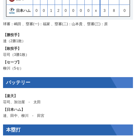
日本ハム
0
0
1
2
0
0
0
0
x
3
8
0
球審：嶋田 、塁審(一)：福家 、塁審(二)：山本貴 、塁審(三)：原
【勝投手】
達
（2勝1敗）
【敗投手】
荘司
（3勝1敗）
【セーブ】
柳川
（5セ）
バッテリー
【楽天】
荘司
、
加治屋
‐
太田
【日本ハム】
達
、
田中
、
柳川
‐
田宮
本塁打