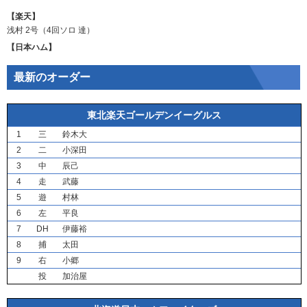
【楽天】
浅村
2号（4回ソロ
達
）
【日本ハム】
最新のオーダー
東北楽天ゴールデンイーグルス
1
三
鈴木大
2
二
小深田
3
中
辰己
4
走
武藤
5
遊
村林
6
左
平良
7
DH
伊藤裕
8
捕
太田
9
右
小郷
投
加治屋