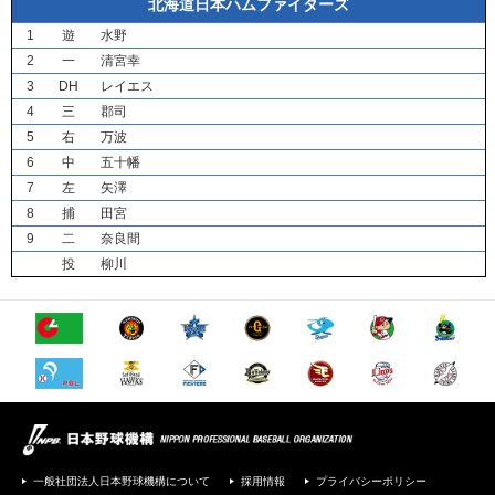
北海道日本ハムファイターズ
1
遊
水野
2
一
清宮幸
3
DH
レイエス
4
三
郡司
5
右
万波
6
中
五十幡
7
左
矢澤
8
捕
田宮
9
二
奈良間
投
柳川
一般社団法人日本野球機構について
採用情報
プライバシーポリシー