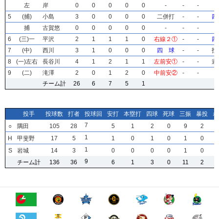
左
左
左
左
岸
岸
岸
岸
0
0
0
0
0
0
0
0
0
0
0
0
0
0
0
0
0
0
0
0
-
-
-
-
-
-
-
-
-
-
-
-
5
5
5
5
(捕)
(捕)
(捕)
(捕)
小島
小島
小島
小島
3
3
3
3
0
0
0
0
0
0
0
0
0
0
0
0
0
0
0
0
二併打
二併打
二併打
二併打
-
-
-
-
-
-
-
-
四
四
四
四
捕
捕
捕
捕
古賀悠
古賀悠
古賀悠
古賀悠
0
0
0
0
0
0
0
0
0
0
0
0
0
0
0
0
0
0
0
0
-
-
-
-
-
-
-
-
-
-
-
-
6
6
6
6
(三)一
(三)一
(三)一
(三)一
平沢
平沢
平沢
平沢
2
2
2
2
1
1
1
1
1
1
1
1
1
1
1
1
0
0
0
0
右線２①
右線２①
右線２①
右線２①
-
-
-
-
-
-
-
-
四
四
四
四
7
7
7
7
(中)
(中)
(中)
(中)
西川
西川
西川
西川
3
3
3
3
1
1
1
1
0
0
0
0
0
0
0
0
0
0
0
0
四 球
四 球
四 球
四 球
-
-
-
-
-
-
-
-
投
投
投
投
8
8
8
8
(一)左右
(一)左右
(一)左右
(一)左右
長谷川
長谷川
長谷川
長谷川
4
4
4
4
1
1
1
1
2
2
2
2
1
1
1
1
1
1
1
1
左前安①
左前安①
左前安①
左前安①
-
-
-
-
-
-
-
-
遊
遊
遊
遊
9
9
9
9
(二)
(二)
(二)
(二)
滝澤
滝澤
滝澤
滝澤
2
2
2
2
0
0
0
0
1
1
1
1
2
2
2
2
0
0
0
0
中前安②
中前安②
中前安②
中前安②
-
-
-
-
-
-
-
-
チーム計
チーム計
チーム計
チーム計
26
26
26
26
6
6
6
6
7
7
7
7
5
5
5
5
1
1
1
1
投手
投手
投手
投手
投球数
投球数
投球数
投球数
打者
打者
打者
打者
投球回
投球回
投球回
投球回
安打
安打
安打
安打
本塁打
本塁打
本塁打
本塁打
四球
四球
四球
四球
死球
死球
死球
死球
三振
三振
三振
三振
暴投
暴投
暴投
暴投
ボ
ボ
ボ
ボ
7
7
7
7
○
○
○
○
隅田
隅田
隅田
隅田
105
105
105
105
28
28
28
28
5
5
5
5
1
1
1
1
2
2
2
2
0
0
0
0
9
9
9
9
2
2
2
2
1
1
1
1
H
H
H
H
甲斐野
甲斐野
甲斐野
甲斐野
17
17
17
17
5
5
5
5
1
1
1
1
0
0
0
0
1
1
1
1
0
0
0
0
1
1
1
1
0
0
0
0
1
1
1
1
S
S
S
S
岩城
岩城
岩城
岩城
14
14
14
14
3
3
3
3
0
0
0
0
0
0
0
0
0
0
0
0
0
0
0
0
1
1
1
1
0
0
0
0
9
9
9
9
チーム計
チーム計
チーム計
チーム計
136
136
136
136
36
36
36
36
6
6
6
6
1
1
1
1
3
3
3
3
0
0
0
0
11
11
11
11
2
2
2
2