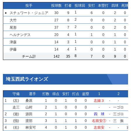
投手
投手
投手
投手
投球数
投球数
投球数
投球数
打者
打者
打者
打者
投球回
投球回
投球回
投球回
安打
安打
安打
安打
本塁打
本塁打
本塁打
本塁打
四球
四球
四球
四球
死球
死球
死球
死球
1
1
1
1
●
●
●
●
スチュワート・ジュニア
スチュワート・ジュニア
スチュワート・ジュニア
スチュワート・ジュニア
30
30
30
30
9
9
9
9
6
6
6
6
0
0
0
0
2
2
2
2
0
0
0
0
2
2
2
2
大竹
大竹
大竹
大竹
27
27
27
27
8
8
8
8
0
0
0
0
0
0
0
0
2
2
2
2
0
0
0
0
2
2
2
2
尾形
尾形
尾形
尾形
37
37
37
37
7
7
7
7
0
0
0
0
0
0
0
0
2
2
2
2
0
0
0
0
1
1
1
1
ヘルナンデス
ヘルナンデス
ヘルナンデス
ヘルナンデス
20
20
20
20
4
4
4
4
1
1
1
1
0
0
0
0
1
1
1
1
0
0
0
0
1
1
1
1
津森
津森
津森
津森
14
14
14
14
3
3
3
3
0
0
0
0
0
0
0
0
1
1
1
1
0
0
0
0
1
1
1
1
伊藤
伊藤
伊藤
伊藤
14
14
14
14
4
4
4
4
0
0
0
0
0
0
0
0
1
1
1
1
0
0
0
0
8
8
8
8
チーム計
チーム計
チーム計
チーム計
142
142
142
142
35
35
35
35
7
7
7
7
0
0
0
0
9
9
9
9
0
0
0
0
埼玉西武ライオンズ
守備
守備
守備
守備
選手
選手
選手
選手
打数
打数
打数
打数
得点
得点
得点
得点
安打
安打
安打
安打
打点
打点
打点
打点
盗塁
盗塁
盗塁
盗塁
1
1
1
1
2
2
2
2
1
1
1
1
(左)
(左)
(左)
(左)
桑原
桑原
桑原
桑原
1
1
1
1
0
0
0
0
1
1
1
1
0
0
0
0
0
0
0
0
左線３
左線３
左線３
左線３
-
-
-
-
-
-
-
-
走三
走三
走三
走三
山村
山村
山村
山村
2
2
2
2
1
1
1
1
0
0
0
0
0
0
0
0
0
0
0
0
-
-
-
-
-
-
-
-
一ゴロ
一ゴロ
一ゴロ
一ゴロ
2
2
2
2
(遊)
(遊)
(遊)
(遊)
源田
源田
源田
源田
2
2
2
2
1
1
1
1
0
0
0
0
0
0
0
0
0
0
0
0
四 球
四 球
四 球
四 球
-
-
-
-
三ゴロ
三ゴロ
三ゴロ
三ゴロ
3
3
3
3
(指)
(指)
(指)
(指)
渡部
渡部
渡部
渡部
3
3
3
3
1
1
1
1
1
1
1
1
1
1
1
1
0
0
0
0
右前安①
右前安①
右前安①
右前安①
-
-
-
-
三 振
三 振
三 振
三 振
4
4
4
4
(右)
(右)
(右)
(右)
林安可
林安可
林安可
林安可
4
4
4
4
0
0
0
0
1
1
1
1
0
0
0
0
0
0
0
0
左前安
左前安
左前安
左前安
-
-
-
-
-
-
-
-
遊
遊
遊
遊