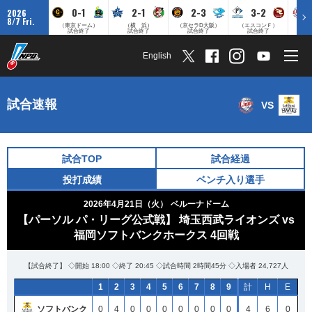
0-1
2-1
2-3
3-2
2026
8/7 Fri.
（東京ドーム）
（横 浜）
（京セラD大阪）
（エスコンＦ）
（
試合終了
試合終了
試合終了
試合終了
English
試合速報
VS
試合TOP
試合経過
投打成績
ベンチ入り選手
2026年4月21日（火）
ベルーナドーム
【パーソル パ・リーグ公式戦】 埼玉西武ライオンズ vs
福岡ソフトバンクホークス 4回戦
【試合終了】 ◇開始 18:00 ◇終了 20:45 ◇試合時間 2時間45分 ◇入場者 24,727人
1
2
3
4
5
6
7
8
9
計
H
E
ソフトバンク
0
4
0
0
0
0
0
0
0
4
6
0