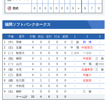
西武
6
0
0
0
0
0
0
0
x
6
7
0
福岡ソフトバンクホークス
守備
守備
守備
守備
選手
選手
選手
選手
打数
打数
打数
打数
得点
得点
得点
得点
安打
安打
安打
安打
打点
打点
打点
打点
盗塁
盗塁
盗塁
盗塁
1
1
1
1
2
2
2
2
3
3
3
3
1
1
1
1
(中)
(中)
(中)
(中)
周東
周東
周東
周東
3
3
3
3
0
0
0
0
0
0
0
0
0
0
0
0
0
0
0
0
三 振
三 振
三 振
三 振
四 球
四 球
四 球
四 球
-
-
-
-
2
2
2
2
(左)
(左)
(左)
(左)
近藤
近藤
近藤
近藤
4
4
4
4
0
0
0
0
2
2
2
2
1
1
1
1
0
0
0
0
中 飛
中 飛
中 飛
中 飛
中前安①
中前安①
中前安①
中前安①
-
-
-
-
3
3
3
3
(二)
(二)
(二)
(二)
牧原大
牧原大
牧原大
牧原大
3
3
3
3
0
0
0
0
0
0
0
0
0
0
0
0
0
0
0
0
二ゴロ
二ゴロ
二ゴロ
二ゴロ
一ゴロ
一ゴロ
一ゴロ
一ゴロ
-
-
-
-
4
4
4
4
(指)
(指)
(指)
(指)
柳田
柳田
柳田
柳田
4
4
4
4
1
1
1
1
1
1
1
1
0
0
0
0
0
0
0
0
-
-
-
-
中前安
中前安
中前安
中前安
三 振
三 振
三 振
三 振
5
5
5
5
(一)
(一)
(一)
(一)
山川
山川
山川
山川
4
4
4
4
0
0
0
0
0
0
0
0
0
0
0
0
0
0
0
0
-
-
-
-
中 飛
中 飛
中 飛
中 飛
遊ゴロ
遊ゴロ
遊ゴロ
遊ゴロ
6
6
6
6
(遊)
(遊)
(遊)
(遊)
今宮
今宮
今宮
今宮
4
4
4
4
1
1
1
1
1
1
1
1
2
2
2
2
0
0
0
0
-
-
-
-
左越本②
左越本②
左越本②
左越本②
三 振
三 振
三 振
三 振
7
7
7
7
(三)
(三)
(三)
(三)
栗原
栗原
栗原
栗原
4
4
4
4
1
1
1
1
1
1
1
1
0
0
0
0
0
0
0
0
-
-
-
-
中越２
中越２
中越２
中越２
-
-
-
-
8
8
8
8
(捕)
(捕)
(捕)
(捕)
谷川原
谷川原
谷川原
谷川原
3
3
3
3
1
1
1
1
1
1
1
1
0
0
0
0
0
0
0
0
-
-
-
-
右前安
右前安
右前安
右前安
-
-
-
-
打
打
打
打
中村晃
中村晃
中村晃
中村晃
1
1
1
1
0
0
0
0
0
0
0
0
0
0
0
0
0
0
0
0
-
-
-
-
-
-
-
-
-
-
-
-
9
9
9
9
(右)
(右)
(右)
(右)
柳町
柳町
柳町
柳町
3
3
3
3
0
0
0
0
0
0
0
0
0
0
0
0
0
0
0
0
-
-
-
-
三 振
三 振
三 振
三 振
-
-
-
-
チーム計
チーム計
チーム計
チーム計
33
33
33
33
4
4
4
4
6
6
6
6
3
3
3
3
0
0
0
0