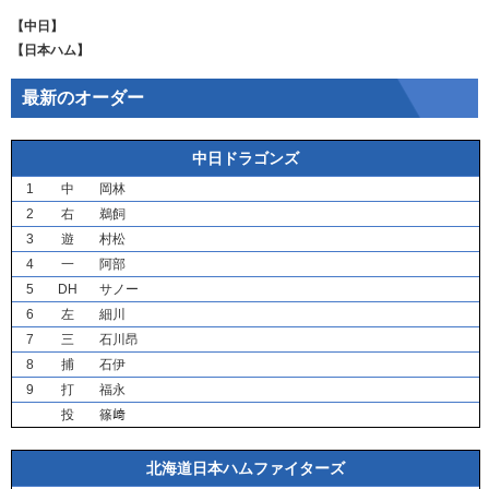
【中日】
【日本ハム】
最新のオーダー
中日ドラゴンズ
1
中
岡林
2
右
鵜飼
3
遊
村松
4
一
阿部
5
DH
サノー
6
左
細川
7
三
石川昂
8
捕
石伊
9
打
福永
投
篠﨑
北海道日本ハムファイターズ