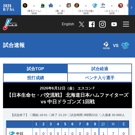
-
-
-
-
2026
8/7 Fri.
（東京ドーム）
（横 浜）
（京セラD大阪）
（エスコンＦ）
（
18:00
18:00
18:00
18:00
English
試合速報
VS
試合TOP
試合経過
投打成績
ベンチ入り選手
2026年6月12日（金）
エスコンＦ
【日本生命セ・パ交流戦】 北海道日本ハムファイターズ
vs 中日ドラゴンズ 1回戦
【試合終了】 ◇開始 18:01 ◇終了 21:23 ◇試合時間 3時間22分 ◇入場者 30,686人
1
2
3
4
5
6
7
8
9
計
H
E
中日
0
0
0
0
1
0
0
0
0
1
7
0