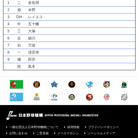
1
二
奈良間
2
遊
水野
3
DH
レイエス
4
中
五十幡
5
三
大塚
6
左
細川
7
右
万波
8
一
清宮幸
9
捕
田宮
投
島本
一般社団法人日本野球機構について
採用情報
プライバシーポリシー
お問い合わせ
ご意見箱
メールマガジン
ソーシャルメディア