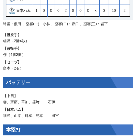
日本ハム
1
0
0
0
2
0
0
0
x
3
10
2
球審：敷田 、塁審(一)：小林 、塁審(二)：森口 、塁審(三)：岩下
【勝投手】
細野
（2勝4敗）
【敗投手】
柳
（4勝2敗）
【セーブ】
島本
（2セ）
バッテリー
【中日】
柳
、
齋藤
、
草加
、
篠﨑
‐
石伊
【日本ハム】
細野
、
山本
、
畔柳
、
島本
‐
田宮
本塁打