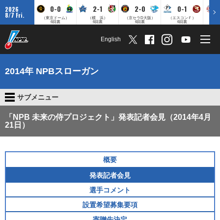
0-0
2-1
2-0
0-1
2026
8/7 Fri.
（東京ドーム）
（横 浜）
（京セラD大阪）
（エスコンＦ）
（
6回裏
6回裏
6回裏
6回裏
English
2014年 NPBスローガン
サブメニュー
「NPB 未来の侍プロジェクト」発表記者会見（2014年4月
21日）
概要
発表記者会見
選手コメント
設置希望募集要項
寄贈先決定