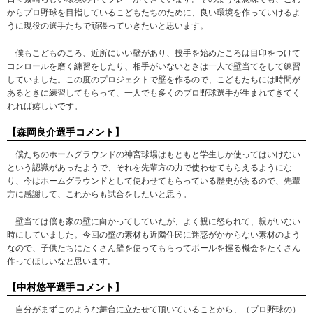
からプロ野球を目指しているこどもたちのために、良い環境を作っていけるよ
うに現役の選手たちで頑張っていきたいと思います。
僕もこどものころ、近所にいい壁があり、投手を始めたころは目印をつけて
コンロールを磨く練習をしたり、相手がいないときは一人で壁当てをして練習
していました。この度のプロジェクトで壁を作るので、こどもたちには時間が
あるときに練習してもらって、一人でも多くのプロ野球選手が生まれてきてく
れれば嬉しいです。
【森岡良介選手コメント】
僕たちのホームグラウンドの神宮球場はもともと学生しか使ってはいけない
という認識があったようで、それを先輩方の力で使わせてもらえるようにな
り、今はホームグラウンドとして使わせてもらっている歴史があるので、先輩
方に感謝して、これからも試合をしたいと思う。
壁当ては僕も家の壁に向かってしていたが、よく親に怒られて、親がいない
時にしていました。今回の壁の素材も近隣住民に迷惑がかからない素材のよう
なので、子供たちにたくさん壁を使ってもらってボールを握る機会をたくさん
作ってほしいなと思います。
【中村悠平選手コメント】
自分がまずこのような舞台に立たせて頂いていることから、（プロ野球の）