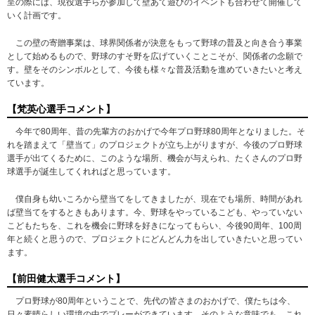
呈の際には、現役選手らが参加して壁あて遊びのイベントも合わせて開催して
いく計画です。
この壁の寄贈事業は、球界関係者が決意をもって野球の普及と向き合う事業
として始めるもので、野球のすそ野を広げていくことこそが、関係者の念願で
す。壁をそのシンボルとして、今後も様々な普及活動を進めていきたいと考え
ています。
【梵英心選手コメント】
今年で80周年、昔の先輩方のおかげで今年プロ野球80周年となりました。そ
れを踏まえて「壁当て」のプロジェクトが立ち上がりますが、今後のプロ野球
選手が出てくるために、このような場所、機会が与えられ、たくさんのプロ野
球選手が誕生してくれればと思っています。
僕自身も幼いころから壁当てをしてきましたが、現在でも場所、時間があれ
ば壁当てをするときもあります。今、野球をやっているこども、やっていない
こどもたちを、これを機会に野球を好きになってもらい、今後90周年、100周
年と続くと思うので、プロジェクトにどんどん力を出していきたいと思ってい
ます。
【前田健太選手コメント】
プロ野球が80周年ということで、先代の皆さまのおかげで、僕たちは今、
日々素晴らしい環境の中でプレーができています。そのような意味でも、これ