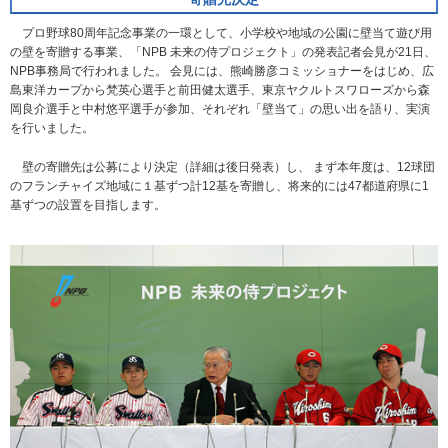
プロ野球80周年記念事業の一環として、小学校や地域の公園に壁当て遊び用
の壁を寄贈する事業、「NPB 未来の侍プロジェクト」の発表記者会見が21日、
NPB事務局で行われました。 会見には、熊崎勝彦コミッショナーをはじめ、広
島東洋カープから梵英心選手と前田健太選手、東京ヤクルトスワローズから森
岡良介選手と中村悠平選手が参加、それぞれ「壁当て」の思い出を語り、実演
を行いました。
壁の寄贈先は公募により決定（詳細は後日発表）し、 まず本年度は、12球団
のフランチャイズ地域に１基ずつ計12基を寄贈し、将来的には47都道府県に1
基ずつの設置を目指します。