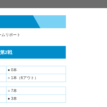
ームリポート
第2戦
● 0本
○ 1本（6アウト）
○ 7本
● 3本