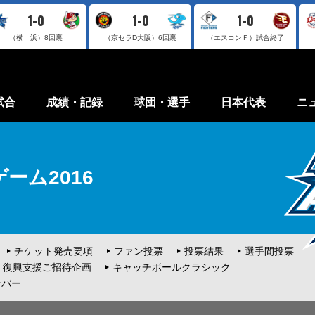
1-0
1-0
1-0
（横 浜）
8回裏
（京セラD大阪）
6回裏
（エスコンＦ）
試合終了
試合
成績・記録
球団・選手
日本代表
ニ
ーム2016
チケット発売要項
ファン投票
投票結果
選手間投票
復興支援ご招待企画
キャッチボールクラシック
ンバー