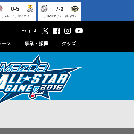
0-5
7-2
（ベルーナ）
試合終了
（ZOZOマリン）
試合終了
English
ュース
事業・振興
グッズ