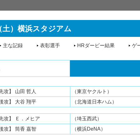
6日（土）横浜スタジアム
主な記録
表彰選手
HRダービー結果
ゲ
先攻】 山田 哲人
（東京ヤクルト）
後攻】 大谷 翔平
（北海道日本ハム）
先攻】 Ｅ．メヒア
（埼玉西武）
後攻】 筒香 嘉智
（横浜DeNA）