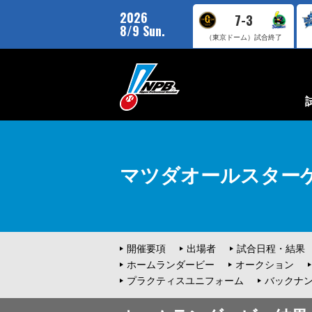
2026
7-3
8/9 Sun.
（東京ドーム）
試合終了
マツダオールスターゲ
開催要項
出場者
試合日程・結果
ホームランダービー
オークション
プラクティスユニフォーム
バックナ