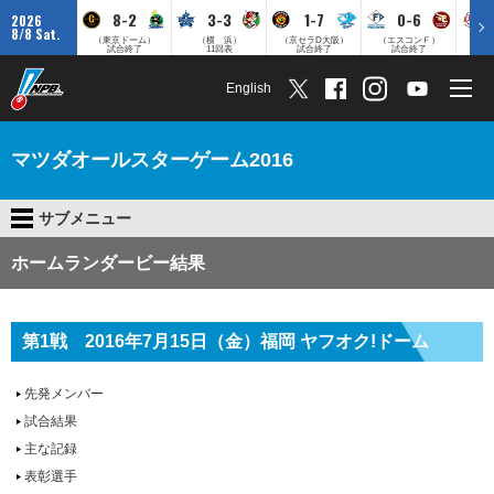
8-2
3-3
1-7
0-6
2026
8/8 Sat.
（東京ドーム）
（横 浜）
（京セラD大阪）
（エスコンＦ）
（
試合終了
11回表
試合終了
試合終了
English
マツダオールスターゲーム2016
サブメニュー
ホームランダービー結果
第1戦 2016年7月15日（金）福岡 ヤフオク!ドーム
先発メンバー
試合結果
主な記録
表彰選手