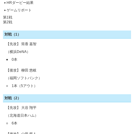
HRダービー結果
ゲームリポート
第1戦
第2戦
対戦（1）
【先攻】 筒香 嘉智
（横浜DeNA）
● 0本
【後攻】 柳田 悠岐
（福岡ソフトバンク）
○ 1本（5アウト）
対戦（2）
【先攻】 大谷 翔平
（北海道日本ハム）
○ 6本