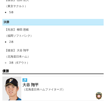
【後攻】 山田 哲人
（東京ヤクルト）
● 5本
決勝
【先攻】 柳田 悠岐
（福岡ソフトバンク）
● 2本
【後攻】 大谷 翔平
（北海道日本ハム）
○ 3本（6アウト）
優勝
大谷 翔平
（北海道日本ハムファイターズ）