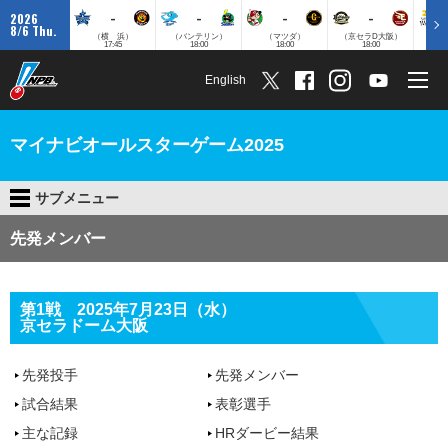
-
-
-
-
2026
8/6 Thu.
（横 浜）
（バンテリン）
（マツダ）
（京セラD大阪）
（みずほ
17:45
18:00
18:00
18:00
English
マイナビオールスターゲーム2025
サブメニュー
先発メンバー
第1戦 2025年7月23日（水）
京セラドーム大阪
先発投手
先発メンバー
試合結果
表彰選手
主な記録
HRダービー結果