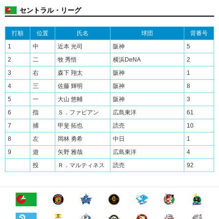
セントラル・リーグ
打順
位置
氏名
球団
背番号
1
中
近本 光司
阪神
5
2
二
牧 秀悟
横浜DeNA
2
3
右
森下 翔太
阪神
1
4
三
佐藤 輝明
阪神
8
5
一
大山 悠輔
阪神
3
6
指
Ｓ．ファビアン
広島東洋
61
7
捕
甲斐 拓也
読売
10
8
左
岡林 勇希
中日
1
9
遊
矢野 雅哉
広島東洋
4
投
Ｒ．マルティネス
読売
92