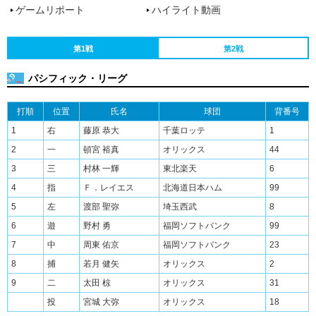
ゲームリポート
ハイライト動画
第1戦
第2戦
パシフィック・リーグ
打順
位置
氏名
球団
背番号
1
右
藤原 恭大
千葉ロッテ
1
2
一
頓宮 裕真
オリックス
44
3
三
村林 一輝
東北楽天
6
4
指
Ｆ．レイエス
北海道日本ハム
99
5
左
渡部 聖弥
埼玉西武
8
6
遊
野村 勇
福岡ソフトバンク
99
7
中
周東 佑京
福岡ソフトバンク
23
8
捕
若月 健矢
オリックス
2
9
二
太田 椋
オリックス
31
投
宮城 大弥
オリックス
18