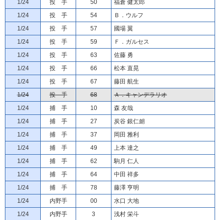
1/24
投 手
50
福倉 健太郎
1/24
投 手
54
Ｂ．ウルフ
1/24
投 手
57
國場 翼
1/24
投 手
59
Ｆ．ガルセス
1/24
投 手
63
佐藤 勇
1/24
投 手
66
松本 直晃
1/24
投 手
67
藤田 航生
1/24
投 手
68
Ａ．キャンデラリオ
1/24
捕 手
10
森 友哉
1/24
捕 手
27
炭谷 銀仁朗
1/24
捕 手
37
岡田 雅利
1/24
捕 手
49
上本 達之
1/24
捕 手
62
駒月 仁人
1/24
捕 手
64
中田 祥多
1/24
捕 手
78
藤澤 亨明
1/24
内野手
00
水口 大地
1/24
内野手
3
浅村 栄斗