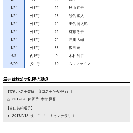
1/24
外野手
55
秋山 翔吾
1/24
外野手
58
熊代 聖人
1/24
外野手
61
田代 将太郎
1/24
外野手
65
斉藤 彰吾
1/24
外野手
71
戸川 大輔
1/24
外野手
88
坂田 遼
6/8
内野手
0
木村 昇吾
6/20
投 手
69
Ｓ．ファイフ
選手登録公示以降の動き
【支配下選手登録（育成選手から移行）】
△
2017/6/8
内野手
木村 昇吾
【自由契約選手】
▼
2017/9/18
投 手
Ａ．キャンデラリオ