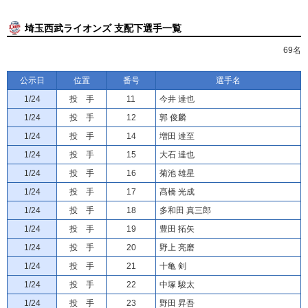
埼玉西武ライオンズ 支配下選手一覧
69名
公示日
位置
番号
選手名
1/24
投 手
11
今井 達也
1/24
投 手
12
郭 俊麟
1/24
投 手
14
増田 達至
1/24
投 手
15
大石 達也
1/24
投 手
16
菊池 雄星
1/24
投 手
17
髙橋 光成
1/24
投 手
18
多和田 真三郎
1/24
投 手
19
豊田 拓矢
1/24
投 手
20
野上 亮磨
1/24
投 手
21
十亀 剣
1/24
投 手
22
中塚 駿太
1/24
投 手
23
野田 昇吾