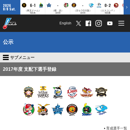
6-1
-
-
0-2
2026
8/8 Sat.
（東京ドーム）
（横 浜）
（京セラD大阪）
（エスコンＦ）
（
5回表
18:00
18:00
6回裏
English
公示
サブメニュー
2017年度 支配下選手登録
育成選手一覧