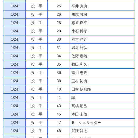
1/24
投 手
25
平井 克典
1/24
投 手
26
川越 誠司
1/24
投 手
28
藤原 良平
1/24
投 手
29
小石 博孝
1/24
投 手
30
岡本 洋介
1/24
投 手
31
岩尾 利弘
1/24
投 手
34
佐野 泰雄
1/24
投 手
35
牧田 和久
1/24
投 手
36
南川 忠亮
1/24
投 手
38
玉村 祐典
1/24
投 手
40
田村 伊知郎
1/24
投 手
41
誠
1/24
投 手
43
髙橋 朋己
1/24
投 手
45
本田 圭佑
1/24
投 手
47
Ｂ．シュリッター
1/24
投 手
48
武隈 祥太