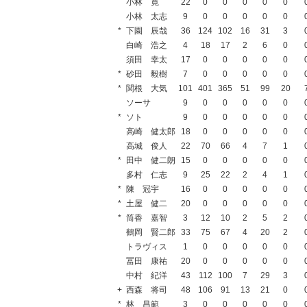
小林 寛
22
0
0
0
0
0
小林 太志
9
0
0
0
0
0
*
下園 辰哉
36
124
102
16
31
3
白崎 浩之
4
18
17
2
6
0
須田 幸太
17
0
0
0
0
0
*
砂田 毅樹
7
0
0
0
0
0
*
関根 大気
101
401
365
51
99
20
ソーサ
9
0
0
0
0
0
*
ソト
9
0
0
0
0
0
高崎 健太郎
18
0
0
0
0
0
高城 俊人
22
70
66
4
7
1
*
田中 健二朗
15
0
0
0
0
0
多村 仁志
9
25
22
2
4
1
*
陳 冠宇
16
0
0
0
0
0
*
土屋 健二
20
0
0
0
0
0
*
筒香 嘉智
3
12
10
2
5
2
鶴岡 賢二郎
33
75
67
4
20
2
トラヴィス
1
0
0
0
0
0
冨田 康祐
20
0
0
0
0
0
中村 紀洋
43
112
100
7
29
3
+
西森 将司
48
106
91
13
21
0
*
林 昌範
3
0
0
0
0
0