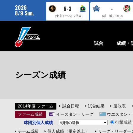
2026
6-3
-
8/9 Sun.
（東京ドーム）
7回表
（横 浜）
18:00
試合
成績・
シーズン成績
2014年度 ファーム
試合日程
試合結果
勝敗表
ファーム成績
イースタン・リーグ
ウエスタン・
打撃成績
球団別個人成績
チーム成績
個人成績（規定以上）
リーグ・リーダー