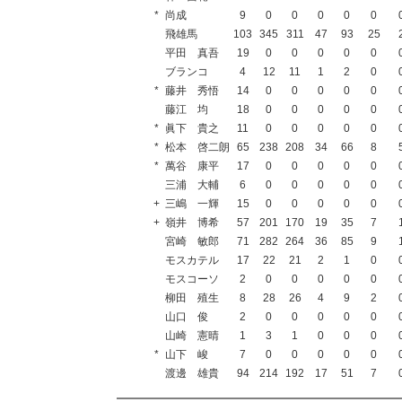
*
尚成
9
0
0
0
0
0
飛雄馬
103
345
311
47
93
25
平田 真吾
19
0
0
0
0
0
ブランコ
4
12
11
1
2
0
*
藤井 秀悟
14
0
0
0
0
0
藤江 均
18
0
0
0
0
0
*
眞下 貴之
11
0
0
0
0
0
*
松本 啓二朗
65
238
208
34
66
8
*
萬谷 康平
17
0
0
0
0
0
三浦 大輔
6
0
0
0
0
0
+
三嶋 一輝
15
0
0
0
0
0
+
嶺井 博希
57
201
170
19
35
7
宮崎 敏郎
71
282
264
36
85
9
モスカテル
17
22
21
2
1
0
モスコーソ
2
0
0
0
0
0
柳田 殖生
8
28
26
4
9
2
山口 俊
2
0
0
0
0
0
山崎 憲晴
1
3
1
0
0
0
*
山下 峻
7
0
0
0
0
0
渡邊 雄貴
94
214
192
17
51
7