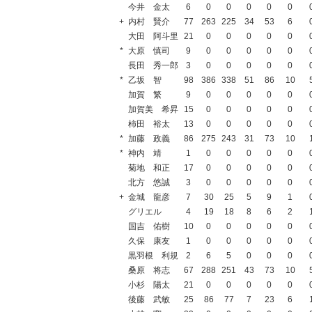
今井 金太
6
0
0
0
0
0
+
内村 賢介
77
263
225
34
53
6
大田 阿斗里
21
0
0
0
0
0
*
大原 慎司
9
0
0
0
0
0
長田 秀一郎
3
0
0
0
0
0
*
乙坂 智
98
386
338
51
86
10
加賀 繁
9
0
0
0
0
0
加賀美 希昇
15
0
0
0
0
0
柿田 裕太
13
0
0
0
0
0
*
加藤 政義
86
275
243
31
73
10
*
神内 靖
1
0
0
0
0
0
菊地 和正
17
0
0
0
0
0
北方 悠誠
3
0
0
0
0
0
+
金城 龍彦
7
30
25
5
9
1
グリエル
4
19
18
8
6
2
国吉 佑樹
10
0
0
0
0
0
久保 康友
1
0
0
0
0
0
黒羽根 利規
2
6
5
0
0
0
桑原 将志
67
288
251
43
73
10
小杉 陽太
21
0
0
0
0
0
後藤 武敏
25
86
77
7
23
6