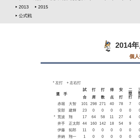
2013
2015
公式戦
2014
個人
* 左打 + 左右打
試
打
打
得
安
二
塁
選 手
合
席
数
点
打
打
赤堀 大智
101
298
271
40
78
7
安部 建輝
23
0
0
0
0
0
*
荒波 翔
17
64
58
11
27
4
井手 正太郎
44
160
142
18
54
9
伊藤 拓郎
11
0
0
0
0
0
井納 翔一
1
0
0
0
0
0