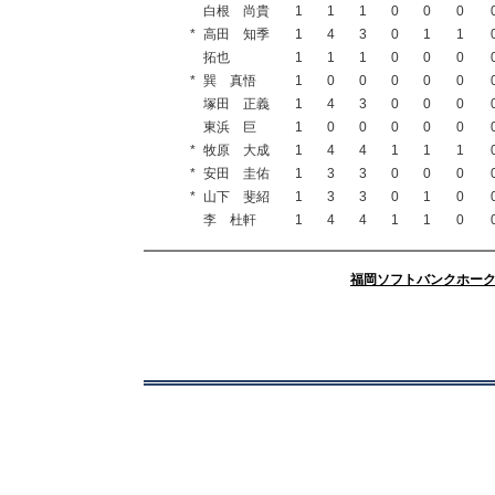
白根 尚貴
1
1
1
0
0
0
*
高田 知季
1
4
3
0
1
1
拓也
1
1
1
0
0
0
*
巽 真悟
1
0
0
0
0
0
塚田 正義
1
4
3
0
0
0
東浜 巨
1
0
0
0
0
0
*
牧原 大成
1
4
4
1
1
1
*
安田 圭佑
1
3
3
0
0
0
*
山下 斐紹
1
3
3
0
1
0
李 杜軒
1
4
4
1
1
0
福岡ソフトバンクホー