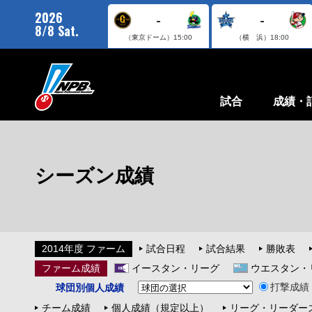
2026
-
-
8/8 Sat.
（東京ドーム）
15:00
（横 浜）
18:00
試合
成績・
シーズン成績
2014年度 ファーム
試合日程
試合結果
勝敗表
ファーム成績
イースタン・リーグ
ウエスタン・
打撃成績
球団別個人成績
チーム成績
個人成績（規定以上）
リーグ・リーダー