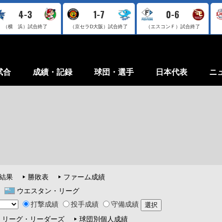
4-3
1-7
0-6
（横 浜）
試合終了
（京セラD大阪）
試合終了
（エスコンＦ）
試合終了
試合
成績・記録
球団・選手
日本代表
ニ
結果
勝敗表
ファーム成績
ウエスタン・リーグ
打撃成績
投手成績
守備成績
リーグ・リーダーズ
球団別個人成績