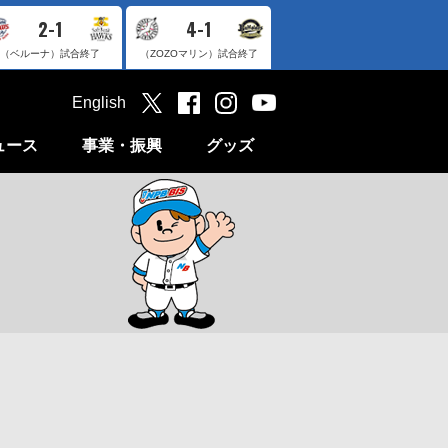
2-1
4-1
（ベルーナ）
試合終了
（ZOZOマリン）
試合終了
English
ュース
事業・振興
グッズ