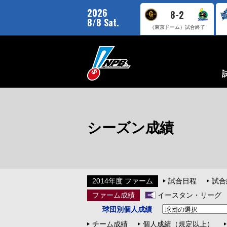
2026
8-2
8/8 Sat.
（東京ドーム）
試合終了
シーズン成績
2014年度 ファーム
試合日程
試合
ファーム成績
イースタン・リーグ
球団別個人成績
チーム成績
個人成績（規定以上）