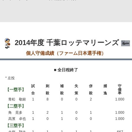
2014年度 千葉ロッテマリーンズ
個人守備成績（ファーム日本選手権）
■ 全日程終了
* 左投
試
刺
補
失
併
捕
守
【一塁手】
備
合
殺
殺
策
殺
逸
率
青松 敬鎔
1
8
0
0
2
1.000
【二塁手】
角 晃多
1
2
1
0
1
1.000
高濱 卓也
1
0
1
0
0
1.000
【三塁手】