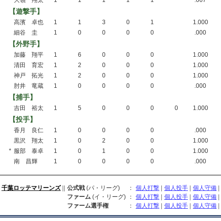
大嶺 翔太
1
1
1
1
1
.667
【遊撃手】
高濱 卓也
1
1
3
0
1
1.000
細谷 圭
1
0
0
0
0
.000
【外野手】
加藤 翔平
1
6
0
0
0
1.000
清田 育宏
1
2
0
0
0
1.000
神戸 拓光
1
2
0
0
0
1.000
肘井 竜蔵
1
0
0
0
0
.000
【捕手】
吉田 裕太
1
5
0
0
0
0
1.000
【投手】
香月 良仁
1
0
0
0
0
.000
黒沢 翔太
1
0
2
0
0
1.000
*
服部 泰卓
1
0
1
0
0
1.000
南 昌輝
1
0
0
0
0
.000
千葉ロッテマリーンズ
||
公式戦
(パ・リーグ)
：
個人打撃
|
個人投手
|
個人守備
|
ファーム
(イ・リーグ)
：
個人打撃
|
個人投手
|
個人守備
|
ファーム選手権
：
個人打撃
|
個人投手
|
個人守備
|