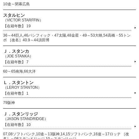
10途～閉幕広島
スタルヒン
（VICTOR STARFFIN）
19
36～44巨人,46パシフィック・47太陽,48金星・49～53大映,54高橋・55トン
ボ ［改名］40.9～44須田博
Ｊ．スタンカ
（JOE STANKA）
7
60～65南海,66大洋
Ｌ．スタントン
（LEROY STANTON）
1
79阪神
Ｊ．スタンリッジ
（JASON STANDRIDGE）
10
07,08ソフトバンク,10途～13阪神,14,15ソフトバンク,16途～17ロッテ ［改
名］～08スタンドリッジ,10～スタンリッジ