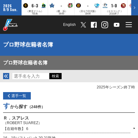
6-3
-
-
1-0
2026
8/9 Sun.
（東京ドーム）
（横 浜）
（京セラD大阪）
（エスコンＦ）
（
7回表
18:00
18:00
試合終了
English
プロ野球在籍者名簿
プロ野球在籍者名簿
2025年シーズン終了時
選手一覧
す
から探す
（248件）
Ｒ．スアレス
（ROBERT SUAREZ）
6