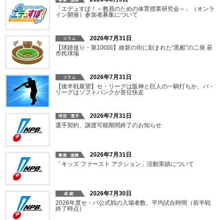
「エデュすぽ！～教員のための体育授業研究会～」（オンラ
イン開催）参加者募集について
2026年7月31日
【球跡巡り・第100回】維新の街に刻まれた“黒船”の二発 萩
市民球場
2026年7月31日
【後半戦展望】セ・リーグは阪神と巨人の一騎打ちか、パ・
リーグはソフトバンクが首位快走
2026年7月31日
選手契約、譲渡可能期間終了のお知らせ
2026年7月31日
「キッズ ファースト アクション」活動実績について
2026年7月30日
2026年度セ・パ公式戦の入場者数、平均試合時間（前半戦
終了時点）