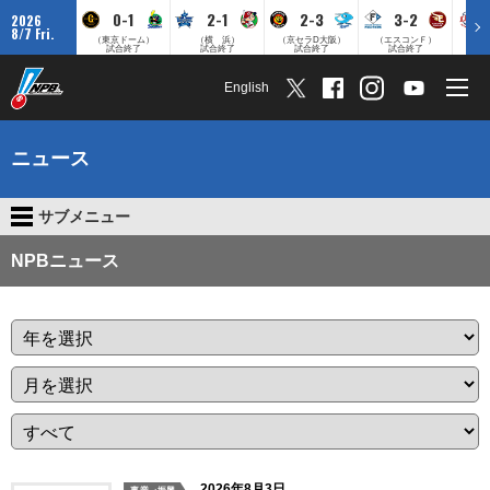
0-1
2-1
2-3
3-2
2026
8/7 Fri.
（東京ドーム）
（横 浜）
（京セラD大阪）
（エスコンＦ）
（
試合終了
試合終了
試合終了
試合終了
English
ニュース
サブメニュー
NPBニュース
2026年8月3日