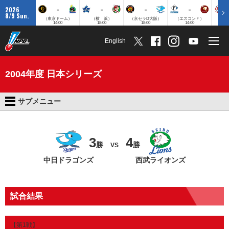
-
-
-
-
2026
8/9 Sun.
（東京ドーム）
（横 浜）
（京セラD大阪）
（エスコンＦ）
（
14:00
18:00
18:00
14:00
English
2004年度 日本シリーズ
サブメニュー
3
4
勝
勝
VS
中日ドラゴンズ
西武ライオンズ
試合結果
【第1戦】