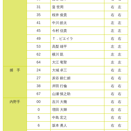
31
畠 世周
右 左
35
桜井 俊貴
右 右
41
中川 皓太
左 左
45
今村 信貴
左 左
49
Ｔ．ビエイラ
右 右
53
高梨 雄平
左 左
62
横川 凱
左 左
64
大江 竜聖
左 左
捕 手
24
大城 卓三
右 左
27
炭谷 銀仁朗
右 右
38
岸田 行倫
右 右
67
山瀬 慎之助
右 右
内野手
00
吉川 大幾
右 右
0
増田 大輝
右 右
5
中島 宏之
右 右
6
坂本 勇人
右 右