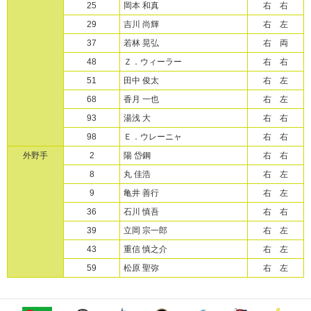
25
岡本 和真
右 右
29
吉川 尚輝
右 左
37
若林 晃弘
右 両
48
Ｚ．ウィーラー
右 右
51
田中 俊太
右 左
68
香月 一也
右 左
93
湯浅 大
右 右
98
Ｅ．ウレーニャ
右 右
外野手
2
陽 岱鋼
右 右
8
丸 佳浩
右 左
9
亀井 善行
右 左
36
石川 慎吾
右 右
39
立岡 宗一郎
右 左
43
重信 慎之介
右 左
59
松原 聖弥
右 左