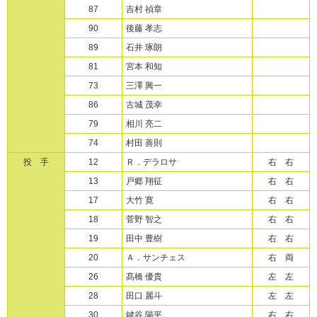
87
吉村 禎章
90
後藤 孝志
89
石井 琢朗
81
宮本 和知
73
三澤 興一
86
古城 茂幸
79
相川 亮二
74
村田 善則
投 手
12
Ｒ．デラロサ
右 右
13
戸郷 翔征
右 右
17
大竹 寛
右 右
18
菅野 智之
右 右
19
田中 豊樹
右 右
20
Ａ．サンチェス
右 両
26
髙橋 優貴
左 左
28
田口 麗斗
左 左
30
鍵谷 陽平
右 右