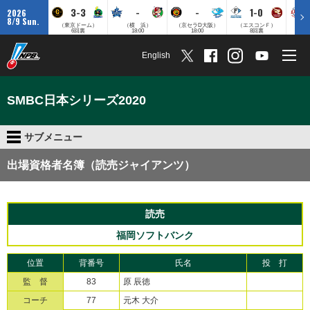
3-3
-
-
1-0
2026
8/9 Sun.
（東京ドーム）
（横 浜）
（京セラD大阪）
（エスコンＦ）
（
6回裏
18:00
18:00
8回裏
English
SMBC日本シリーズ2020
サブメニュー
出場資格者名簿（読売ジャイアンツ）
読売
福岡ソフトバンク
位置
背番号
氏名
投 打
監 督
83
原 辰徳
コーチ
77
元木 大介