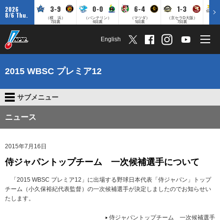
3-9
0-0
6-4
1-3
2026
8/6 Thu.
（横 浜）
（バンテリン）
（マツダ）
（京セラD大阪）
（みずほ
7回裏
6回裏
5回裏
7回裏
English
2015 WBSC プレミア12
サブメニュー
ニュース
2015年7月16日
侍ジャパントップチーム 一次候補選手について
「2015 WBSC プレミア12」に出場する野球日本代表「侍ジャパン」トップ
チーム（小久保裕紀代表監督）の一次候補選手が決定しましたのでお知らせい
たします。
侍ジャパントップチーム 一次候補選手