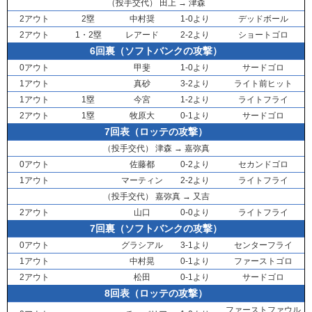
（投手交代）
田上
→
津森
2アウト
2塁
中村奨
1-0より
デッドボール
2アウト
1・2塁
レアード
2-2より
ショートゴロ
6回裏（ソフトバンクの攻撃）
0アウト
甲斐
1-0より
サードゴロ
1アウト
真砂
3-2より
ライト前ヒット
1アウト
1塁
今宮
1-2より
ライトフライ
2アウト
1塁
牧原大
0-1より
サードゴロ
7回表（ロッテの攻撃）
（投手交代）
津森
→
嘉弥真
0アウト
佐藤都
0-2より
セカンドゴロ
1アウト
マーティン
2-2より
ライトフライ
（投手交代）
嘉弥真
→
又吉
2アウト
山口
0-0より
ライトフライ
7回裏（ソフトバンクの攻撃）
0アウト
グラシアル
3-1より
センターフライ
1アウト
中村晃
0-1より
ファーストゴロ
2アウト
松田
0-1より
サードゴロ
8回表（ロッテの攻撃）
ファーストファウル