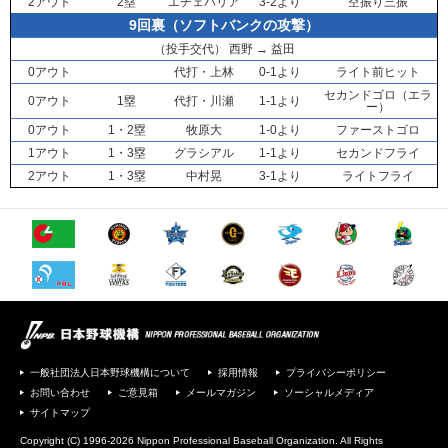
2アウト
2塁
エチェバリア
3-2より
空振り三振
9回裏（ソフトバンクの攻撃）
（投手交代）
西野
→
益田
0アウト
代打・
上林
0-1より
ライト前ヒット
セカンドゴロ（エラ
0アウト
1塁
代打・
川瀬
1-1より
ー）
0アウト
1・2塁
牧原大
1-0より
ファーストゴロ
1アウト
1・3塁
グラシアル
1-1より
セカンドフライ
2アウト
1・3塁
中村晃
3-1より
ライトフライ
一般社団法人日本野球機構について
採用情報
プライバシーポリシー
お問い合わせ
ご意見箱
メールマガジン
ソーシャルメディア
サイトマップ
Copyright (C) 1996-2026 Nippon Professional Baseball Organization. All Rights