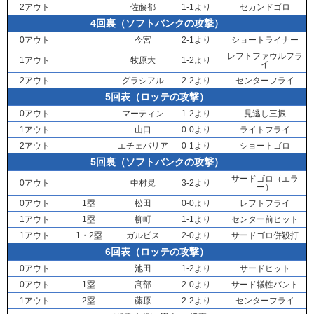
2アウト
佐藤都
1-1より
セカンドゴロ
4回裏（ソフトバンクの攻撃）
0アウト
今宮
2-1より
ショートライナー
レフトファウルフラ
1アウト
牧原大
1-2より
イ
2アウト
グラシアル
2-2より
センターフライ
5回表（ロッテの攻撃）
0アウト
マーティン
1-2より
見逃し三振
1アウト
山口
0-0より
ライトフライ
2アウト
エチェバリア
0-1より
ショートゴロ
5回裏（ソフトバンクの攻撃）
サードゴロ（エラ
0アウト
中村晃
3-2より
ー）
0アウト
1塁
松田
0-0より
レフトフライ
1アウト
1塁
柳町
1-1より
センター前ヒット
1アウト
1・2塁
ガルビス
2-0より
サードゴロ併殺打
6回表（ロッテの攻撃）
0アウト
池田
1-2より
サードヒット
0アウト
1塁
髙部
2-0より
サード犠牲バント
1アウト
2塁
藤原
2-2より
センターフライ