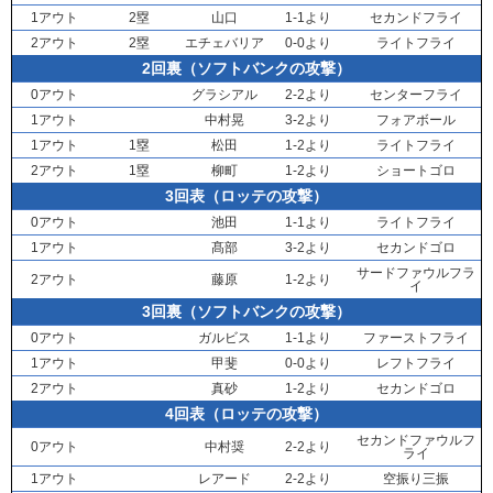
1アウト
2塁
山口
1-1より
セカンドフライ
2アウト
2塁
エチェバリア
0-0より
ライトフライ
2回裏（ソフトバンクの攻撃）
0アウト
グラシアル
2-2より
センターフライ
1アウト
中村晃
3-2より
フォアボール
1アウト
1塁
松田
1-2より
ライトフライ
2アウト
1塁
柳町
1-2より
ショートゴロ
3回表（ロッテの攻撃）
0アウト
池田
1-1より
ライトフライ
1アウト
髙部
3-2より
セカンドゴロ
サードファウルフラ
2アウト
藤原
1-2より
イ
3回裏（ソフトバンクの攻撃）
0アウト
ガルビス
1-1より
ファーストフライ
1アウト
甲斐
0-0より
レフトフライ
2アウト
真砂
1-2より
セカンドゴロ
4回表（ロッテの攻撃）
セカンドファウルフ
0アウト
中村奨
2-2より
ライ
1アウト
レアード
2-2より
空振り三振