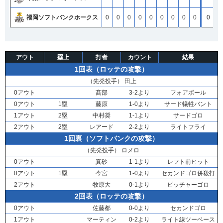
福岡ソフトバンクホークス
福岡ソフトバンクホークス
福岡ソフトバンクホークス
福岡ソフトバンクホークス
0
0
0
0
0
0
0
0
0
0
0
0
0
0
0
0
0
0
0
0
0
0
0
0
0
0
0
0
0
0
0
0
0
0
0
0
0
0
0
0
4
4
4
4
アウト
塁上
打者
カウント
結果
1回表（ロッテの攻撃）
（先発投手）
田上
0アウト
髙部
3-2より
フォアボール
0アウト
1塁
藤原
1-0より
サード犠牲バント
1アウト
2塁
中村奨
1-1より
サードゴロ
2アウト
2塁
レアード
2-2より
ライトフライ
1回裏（ソフトバンクの攻撃）
（先発投手）
ロメロ
0アウト
真砂
1-1より
レフト前ヒット
0アウト
1塁
今宮
1-0より
セカンドゴロ併殺打
2アウト
牧原大
0-1より
ピッチャーゴロ
2回表（ロッテの攻撃）
0アウト
佐藤都
0-0より
セカンドゴロ
1アウト
マーティン
0-2より
ライト線ツーベース