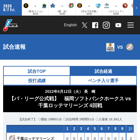
-
-
-
-
2026
8/7 Fri.
（東京ドーム）
（横 浜）
（京セラD大阪）
（エスコンＦ）
（
18:00
18:00
18:00
18:00
English
試合速報
VS
試合TOP
試合経過
投打成績
ベンチ入り選手
2022年4月12日（火）
長 崎
【パ・リーグ公式戦】 福岡ソフトバンクホークス vs
千葉ロッテマリーンズ 4回戦
【試合終了】 ◇開始 18時01分 ◇試合時間 2時間51分 ◇入場者 16,382人
1
1
1
1
2
2
2
2
3
3
3
3
4
4
4
4
5
5
5
5
6
6
6
6
7
7
7
7
8
8
8
8
9
9
9
9
計
計
計
計
H
H
H
H
千葉ロッテマリーンズ
千葉ロッテマリーンズ
千葉ロッテマリーンズ
千葉ロッテマリーンズ
0
0
0
0
0
0
0
0
0
0
0
0
0
0
0
0
0
0
0
0
0
0
0
0
0
0
0
0
0
0
0
0
3
3
3
3
3
3
3
3
4
4
4
4