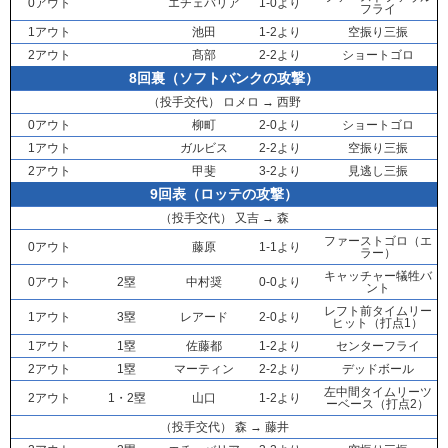
0アウト
エチェバリア
1-0より
フライ
1アウト
池田
1-2より
空振り三振
2アウト
髙部
2-2より
ショートゴロ
8回裏（ソフトバンクの攻撃）
（投手交代）
ロメロ
→
西野
0アウト
柳町
2-0より
ショートゴロ
1アウト
ガルビス
2-2より
空振り三振
2アウト
甲斐
3-2より
見逃し三振
9回表（ロッテの攻撃）
（投手交代）
又吉
→
森
ファーストゴロ（エ
0アウト
藤原
1-1より
ラー）
キャッチャー犠牲バ
0アウト
2塁
中村奨
0-0より
ント
レフト前タイムリー
1アウト
3塁
レアード
2-0より
ヒット（打点1）
1アウト
1塁
佐藤都
1-2より
センターフライ
2アウト
1塁
マーティン
2-2より
デッドボール
左中間タイムリーツ
2アウト
1・2塁
山口
1-2より
ーベース（打点2）
（投手交代）
森
→
藤井