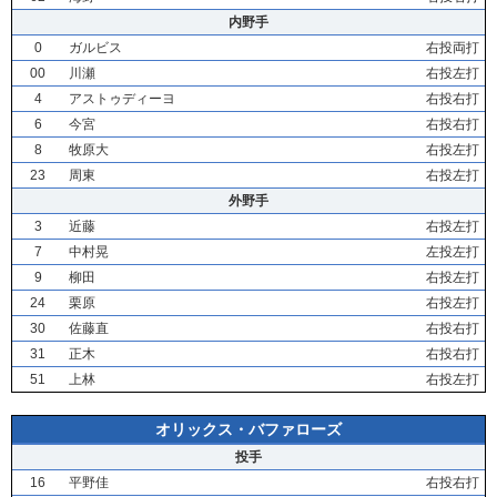
内野手
0
ガルビス
右投両打
00
川瀬
右投左打
4
アストゥディーヨ
右投右打
6
今宮
右投右打
8
牧原大
右投左打
23
周東
右投左打
外野手
3
近藤
右投左打
7
中村晃
左投左打
9
柳田
右投左打
24
栗原
右投左打
30
佐藤直
右投右打
31
正木
右投右打
51
上林
右投左打
オリックス・バファローズ
投手
16
平野佳
右投右打