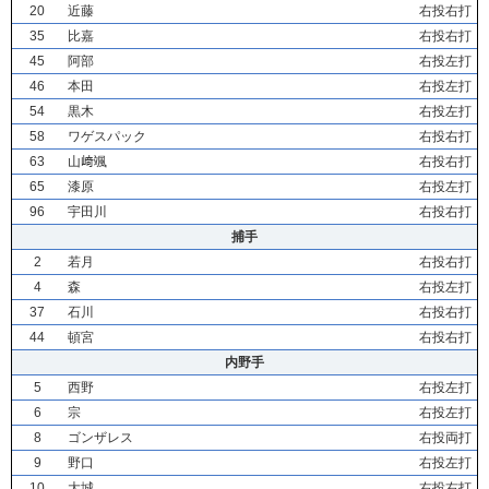
20
近藤
右投右打
35
比嘉
右投右打
45
阿部
右投左打
46
本田
右投左打
54
黒木
右投左打
58
ワゲスパック
右投右打
63
山﨑颯
右投右打
65
漆原
右投左打
96
宇田川
右投右打
捕手
2
若月
右投右打
4
森
右投左打
37
石川
右投右打
44
頓宮
右投右打
内野手
5
西野
右投左打
6
宗
右投左打
8
ゴンザレス
右投両打
9
野口
右投左打
10
大城
右投右打