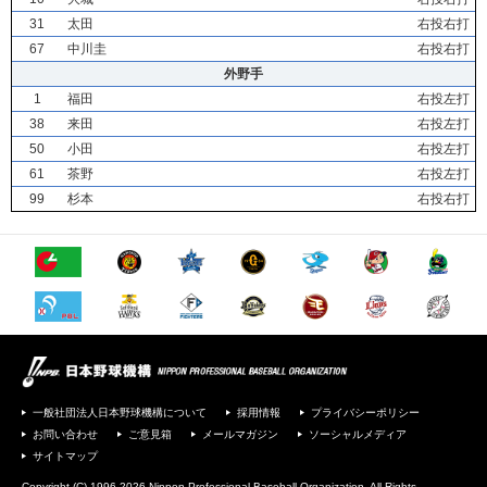
31
太田
右投右打
67
中川圭
右投右打
外野手
1
福田
右投左打
38
来田
右投左打
50
小田
右投左打
61
茶野
右投左打
99
杉本
右投右打
一般社団法人日本野球機構について
採用情報
プライバシーポリシー
お問い合わせ
ご意見箱
メールマガジン
ソーシャルメディア
サイトマップ
Copyright (C) 1996-2026 Nippon Professional Baseball Organization. All Rights