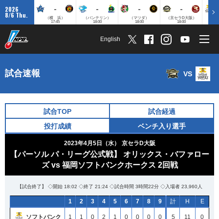
-
-
-
-
2026
8/6 Thu.
（横 浜）
（バンテリン）
（マツダ）
（京セラD大阪）
（みずほ
17:45
18:00
18:00
18:00
English
試合速報
VS
試合TOP
試合経過
投打成績
ベンチ入り選手
2023年4月5日（水）
京セラD大阪
【パーソル パ・リーグ公式戦】 オリックス・バファロー
ズ vs 福岡ソフトバンクホークス 2回戦
【試合終了】 ◇開始 18:02 ◇終了 21:24 ◇試合時間 3時間22分 ◇入場者 23,960人
1
2
3
4
5
6
7
8
9
計
H
E
ソフトバンク
1
1
0
2
1
0
0
0
0
5
11
0