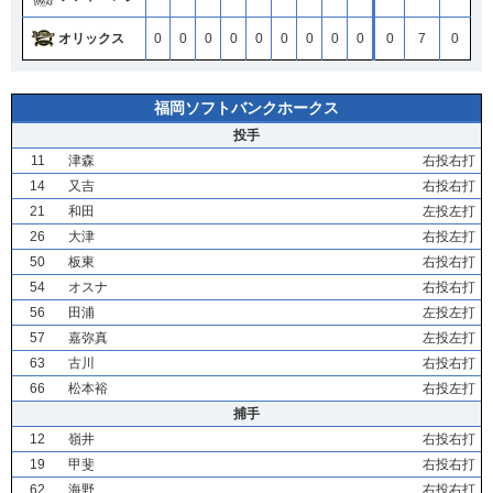
オリックス
0
0
0
0
0
0
0
0
0
0
7
0
福岡ソフトバンクホークス
投手
11
津森
右投右打
14
又吉
右投右打
21
和田
左投左打
26
大津
右投左打
50
板東
右投右打
54
オスナ
右投右打
56
田浦
左投左打
57
嘉弥真
左投左打
63
古川
右投右打
66
松本裕
右投左打
捕手
12
嶺井
右投右打
19
甲斐
右投右打
62
海野
右投右打