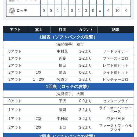
ロッテ
0
0
1
1
0
1
3
0
x
6
10
0
アウト
塁上
打者
カウント
結果
1回表（ソフトバンクの攻撃）
（先発投手）
種市
0アウト
中村晃
3-2より
サードライナー
1アウト
近藤
2-2より
ファーストゴロ
2アウト
柳田
3-2より
レフト前ヒット
2アウト
1塁
栗原
0-2より
ライト前ヒット
2アウト
1・2塁
牧原大
2-2より
ピッチャーゴロ
1回裏（ロッテの攻撃）
（先発投手）
大関
0アウト
平沢
0-0より
センターフライ
ライトオーバーツー
1アウト
藤岡
3-2より
ベース
1アウト
2塁
中村奨
3-2より
空振り三振
ファーストファウル
2アウト
2塁
山口
3-2より
フライ
2回表（ソフトバンクの攻撃）