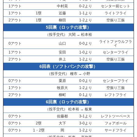
1アウト
中村晃
0-2より
センター前ヒット
1アウト
1塁
近藤
1-1より
ライトフライ
2アウト
1塁
柳田
1-2より
空振り三振
5回裏（ロッテの攻撃）
（投手交代）
大関
→
松本裕
ライトファウルフラ
0アウト
山口
0-0より
イ
1アウト
安田
1-0より
センターフライ
2アウト
井上
1-2より
空振り三振
6回表（ソフトバンクの攻撃）
（投手交代）
種市
→
小野
0アウト
栗原
0-0より
センターフライ
1アウト
牧原大
1-2より
空振り三振
2アウト
柳町
0-1より
レフトフライ
6回裏（ロッテの攻撃）
（投手交代）
松本裕
→
板東
0アウト
佐藤都
3-1より
レフトツーベース
0アウト
2塁
大下
3-0より
フォアボール
0アウト
1・2塁
岡
1-2より
サードフライ