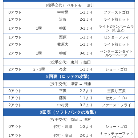
（投手交代）
ペルドモ
→
唐川
0アウト
中村晃
1-1より
ファーストゴロ
1アウト
近藤
2-2より
ライト前ヒット
ライト2ランホームラ
1アウト
1塁
柳田
3-1より
ン（打点2）
1アウト
栗原
1-1より
センターフライ
2アウト
牧原大
1-1より
ライト前ヒット
センターエンタイト
2アウト
1塁
柳町
0-0より
ルツーベース
（投手交代）
唐川
→
益田
2アウト
2・3塁
今宮
1-1より
ショートゴロ
8回裏（ロッテの攻撃）
（投手交代）
津森
→
田浦
0アウト
平沢
2-2より
空振り三振
1アウト
藤岡
1-1より
セカンドゴロ
2アウト
中村奨
0-2より
ファーストフライ
9回表（ソフトバンクの攻撃）
（投手交代）
益田
→
澤村
0アウト
代打・
川瀬
1-2より
ショートゴロ
キャッチャーファウ
1アウト
代打・
増田
2-0より
ルフライ