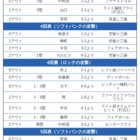
0アウト
2塁
中村奨
1-2より
ファーストゴロ
ライト犠牲フライ
1アウト
3塁
山口
2-1より
（打点1）
2アウト
安田
3-2より
見逃し三振
4回表（ソフトバンクの攻撃）
0アウト
牧原大
1-2より
空振り三振
1アウト
柳町
1-2より
空振り三振
2アウト
今宮
3-2より
フォアボール
2アウト
1塁
ガルビス
0-2より
空振り三振
4回裏（ロッテの攻撃）
0アウト
井上
2-1より
レフト線ツーベース
0アウト
2塁
佐藤都
2-2より
デッドボール
ピッチャー犠牲バン
0アウト
1・2塁
大下
0-0より
ト
ファーストファウル
1アウト
2・3塁
岡
1-0より
フライ
ライト前タイムリー
2アウト
2・3塁
平沢
0-1より
ヒット（打点1）
2アウト
1・3塁
藤岡
3-1より
フォアボール
2アウト
満塁
中村奨
3-2より
センターフライ
5回表（ソフトバンクの攻撃）
0アウト
甲斐
3-2より
見逃し三振