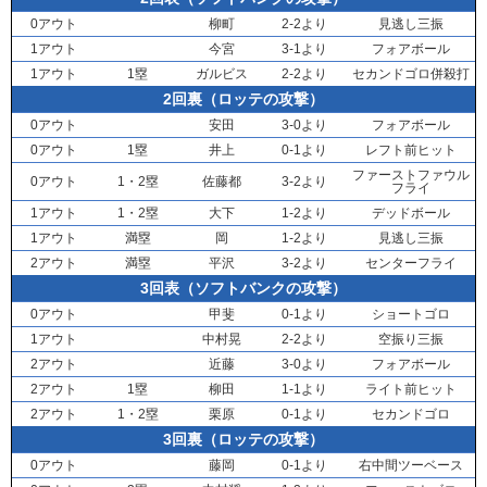
0アウト
柳町
2-2より
見逃し三振
1アウト
今宮
3-1より
フォアボール
1アウト
1塁
ガルビス
2-2より
セカンドゴロ併殺打
2回裏（ロッテの攻撃）
0アウト
安田
3-0より
フォアボール
0アウト
1塁
井上
0-1より
レフト前ヒット
ファーストファウル
0アウト
1・2塁
佐藤都
3-2より
フライ
1アウト
1・2塁
大下
1-2より
デッドボール
1アウト
満塁
岡
1-2より
見逃し三振
2アウト
満塁
平沢
3-2より
センターフライ
3回表（ソフトバンクの攻撃）
0アウト
甲斐
0-1より
ショートゴロ
1アウト
中村晃
2-2より
空振り三振
2アウト
近藤
3-0より
フォアボール
2アウト
1塁
柳田
1-1より
ライト前ヒット
2アウト
1・2塁
栗原
0-1より
セカンドゴロ
3回裏（ロッテの攻撃）
0アウト
藤岡
0-1より
右中間ツーベース