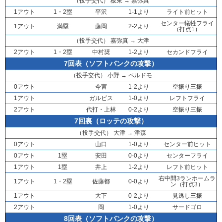
（投手交代）
板東
→
嘉弥真
1アウト
1・2塁
平沢
1-1より
ライト前ヒット
センター犠牲フライ
1アウト
満塁
藤岡
2-2より
（打点1）
（投手交代）
嘉弥真
→
大津
2アウト
1・2塁
中村奨
1-2より
セカンドフライ
7回表（ソフトバンクの攻撃）
（投手交代）
小野
→
ペルドモ
0アウト
今宮
1-2より
空振り三振
1アウト
ガルビス
1-0より
レフトフライ
2アウト
代打・
上林
0-2より
空振り三振
7回裏（ロッテの攻撃）
（投手交代）
大津
→
津森
0アウト
山口
1-0より
センター前ヒット
0アウト
1塁
安田
0-0より
センターフライ
1アウト
1塁
井上
1-2より
レフト前ヒット
右中間3ランホームラ
1アウト
1・2塁
佐藤都
0-0より
ン（打点3）
1アウト
大下
0-2より
見逃し三振
2アウト
岡
1-0より
サードゴロ
8回表（ソフトバンクの攻撃）