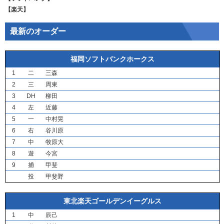
【楽天】
最新のオーダー
福岡ソフトバンクホークス
1
二
三森
2
三
周東
3
DH
柳田
4
左
近藤
5
一
中村晃
6
右
谷川原
7
中
牧原大
8
遊
今宮
9
捕
甲斐
投
甲斐野
東北楽天ゴールデンイーグルス
1
中
辰己