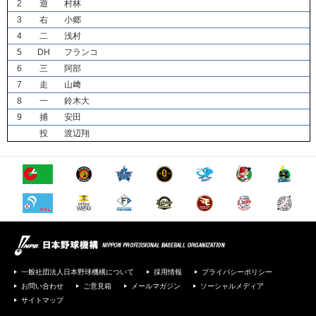
2
遊
村林
3
右
小郷
4
二
浅村
5
DH
フランコ
6
三
阿部
7
走
山﨑
8
一
鈴木大
9
捕
安田
投
渡辺翔
一般社団法人日本野球機構について
採用情報
プライバシーポリシー
お問い合わせ
ご意見箱
メールマガジン
ソーシャルメディア
サイトマップ