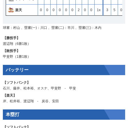
楽天
楽天
楽天
楽天
0
0
0
0
0
0
0
0
0
0
0
0
0
0
0
0
0
0
0
0
0
0
0
0
2
2
2
2
0
0
0
0
0
0
0
0
1x
1x
1x
1x
3
3
3
3
5
5
5
5
0
0
0
0
球審：村山 、塁審(一)：川口 、塁審(二)：市川 、塁審(三)：木内
【勝投手】
渡辺翔
（6勝1敗）
【敗投手】
甲斐野
（1勝1敗）
バッテリー
【ソフトバンク】
石川
、
藤井
、
松本裕
、
オスナ
、
甲斐野
‐
甲斐
【楽天】
岸
、
松井裕
、
渡辺翔
‐
炭谷
、
安田
本塁打
【ソフトバンク】