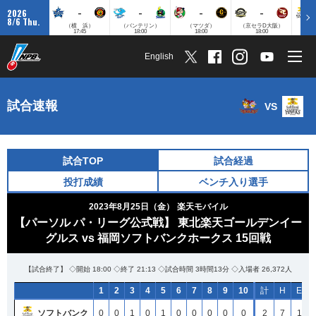
-
-
-
-
2026
8/6 Thu.
（横 浜）
（バンテリン）
（マツダ）
（京セラD大阪）
（みずほ
17:45
18:00
18:00
18:00
English
試合速報
VS
試合TOP
試合経過
投打成績
ベンチ入り選手
2023年8月25日（金）
楽天モバイル
【パーソル パ・リーグ公式戦】 東北楽天ゴールデンイー
グルス vs 福岡ソフトバンクホークス 15回戦
【試合終了】 ◇開始 18:00 ◇終了 21:13 ◇試合時間 3時間13分 ◇入場者 26,372人
1
1
1
1
2
2
2
2
3
3
3
3
4
4
4
4
5
5
5
5
6
6
6
6
7
7
7
7
8
8
8
8
9
9
9
9
10
10
10
10
計
計
計
計
H
H
H
H
E
E
E
E
ソフトバンク
ソフトバンク
ソフトバンク
ソフトバンク
0
0
0
0
0
0
0
0
1
1
1
1
0
0
0
0
1
1
1
1
0
0
0
0
0
0
0
0
0
0
0
0
0
0
0
0
0
0
0
0
2
2
2
2
7
7
7
7
1
1
1
1