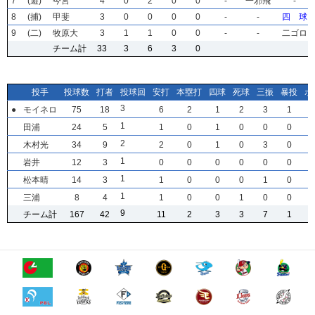
7
7
7
7
(遊)
(遊)
(遊)
(遊)
今宮
今宮
今宮
今宮
4
4
4
4
0
0
0
0
2
2
2
2
0
0
0
0
0
0
0
0
-
-
-
-
一邪飛
一邪飛
一邪飛
一邪飛
-
-
-
-
8
8
8
8
(捕)
(捕)
(捕)
(捕)
甲斐
甲斐
甲斐
甲斐
3
3
3
3
0
0
0
0
0
0
0
0
0
0
0
0
0
0
0
0
-
-
-
-
-
-
-
-
四 球
四 球
四 球
四 球
9
9
9
9
(二)
(二)
(二)
(二)
牧原大
牧原大
牧原大
牧原大
3
3
3
3
1
1
1
1
1
1
1
1
0
0
0
0
0
0
0
0
-
-
-
-
-
-
-
-
二ゴロ
二ゴロ
二ゴロ
二ゴロ
チーム計
チーム計
チーム計
チーム計
33
33
33
33
3
3
3
3
6
6
6
6
3
3
3
3
0
0
0
0
投手
投手
投手
投手
投球数
投球数
投球数
投球数
打者
打者
打者
打者
投球回
投球回
投球回
投球回
安打
安打
安打
安打
本塁打
本塁打
本塁打
本塁打
四球
四球
四球
四球
死球
死球
死球
死球
三振
三振
三振
三振
暴投
暴投
暴投
暴投
ボ
ボ
ボ
ボ
3
3
3
3
●
●
●
●
モイネロ
モイネロ
モイネロ
モイネロ
75
75
75
75
18
18
18
18
6
6
6
6
2
2
2
2
1
1
1
1
2
2
2
2
3
3
3
3
1
1
1
1
1
1
1
1
田浦
田浦
田浦
田浦
24
24
24
24
5
5
5
5
1
1
1
1
0
0
0
0
1
1
1
1
0
0
0
0
0
0
0
0
0
0
0
0
2
2
2
2
木村光
木村光
木村光
木村光
34
34
34
34
9
9
9
9
2
2
2
2
0
0
0
0
1
1
1
1
0
0
0
0
3
3
3
3
0
0
0
0
1
1
1
1
岩井
岩井
岩井
岩井
12
12
12
12
3
3
3
3
0
0
0
0
0
0
0
0
0
0
0
0
0
0
0
0
0
0
0
0
0
0
0
0
1
1
1
1
松本晴
松本晴
松本晴
松本晴
14
14
14
14
3
3
3
3
1
1
1
1
0
0
0
0
0
0
0
0
0
0
0
0
1
1
1
1
0
0
0
0
1
1
1
1
三浦
三浦
三浦
三浦
8
8
8
8
4
4
4
4
1
1
1
1
0
0
0
0
0
0
0
0
1
1
1
1
0
0
0
0
0
0
0
0
9
9
9
9
チーム計
チーム計
チーム計
チーム計
167
167
167
167
42
42
42
42
11
11
11
11
2
2
2
2
3
3
3
3
3
3
3
3
7
7
7
7
1
1
1
1