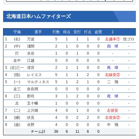
北海道日本ハムファイターズ
守備
守備
守備
守備
選手
選手
選手
選手
打数
打数
打数
打数
得点
得点
得点
得点
安打
安打
安打
安打
打点
打点
打点
打点
盗塁
盗塁
盗塁
盗塁
1
1
1
1
1
1
1
1
(右)
(右)
(右)
(右)
万波
万波
万波
万波
5
5
5
5
1
1
1
1
1
1
1
1
1
1
1
1
0
0
0
0
左越本①
左越本①
左越本①
左越本①
投ゴロ
投ゴロ
投ゴロ
投ゴロ
2
2
2
2
(中)
(中)
(中)
(中)
淺間
淺間
淺間
淺間
2
2
2
2
1
1
1
1
0
0
0
0
0
0
0
0
0
0
0
0
四 球
四 球
四 球
四 球
-
-
-
-
打
打
打
打
水谷
水谷
水谷
水谷
1
1
1
1
0
0
0
0
1
1
1
1
0
0
0
0
0
0
0
0
-
-
-
-
-
-
-
-
走中
走中
走中
走中
江越
江越
江越
江越
0
0
0
0
0
0
0
0
0
0
0
0
0
0
0
0
0
0
0
0
-
-
-
-
-
-
-
-
3
3
3
3
(左)三一
(左)三一
(左)三一
(左)三一
清宮
清宮
清宮
清宮
2
2
2
2
1
1
1
1
1
1
1
1
0
0
0
0
0
0
0
0
死 球
死 球
死 球
死 球
-
-
-
-
4
4
4
4
(指)
(指)
(指)
(指)
レイエス
レイエス
レイエス
レイエス
5
5
5
5
1
1
1
1
1
1
1
1
2
2
2
2
0
0
0
0
右線安②
右線安②
右線安②
右線安②
-
-
-
-
5
5
5
5
(一)
(一)
(一)
(一)
マルティネス
マルティネス
マルティネス
マルティネス
5
5
5
5
1
1
1
1
2
2
2
2
1
1
1
1
0
0
0
0
二 飛
二 飛
二 飛
二 飛
-
-
-
-
走三
走三
走三
走三
奈良間
奈良間
奈良間
奈良間
0
0
0
0
0
0
0
0
0
0
0
0
0
0
0
0
0
0
0
0
-
-
-
-
-
-
-
-
6
6
6
6
(三)
(三)
(三)
(三)
郡司
郡司
郡司
郡司
3
3
3
3
1
1
1
1
2
2
2
2
0
0
0
0
0
0
0
0
死 球
死 球
死 球
死 球
-
-
-
-
左
左
左
左
五十幡
五十幡
五十幡
五十幡
1
1
1
1
0
0
0
0
0
0
0
0
0
0
0
0
0
0
0
0
-
-
-
-
-
-
-
-
7
7
7
7
(二)
(二)
(二)
(二)
上川畑
上川畑
上川畑
上川畑
4
4
4
4
0
0
0
0
1
1
1
1
0
0
0
0
0
0
0
0
左前安
左前安
左前安
左前安
-
-
-
-
8
8
8
8
(捕)
(捕)
(捕)
(捕)
伏見
伏見
伏見
伏見
4
4
4
4
0
0
0
0
2
2
2
2
2
2
2
2
0
0
0
0
左前安②
左前安②
左前安②
左前安②
-
-
-
-
9
9
9
9
(遊)
(遊)
(遊)
(遊)
水野
水野
水野
水野
4
4
4
4
0
0
0
0
0
0
0
0
0
0
0
0
0
0
0
0
中 飛
中 飛
中 飛
中 飛
-
-
-
-
チーム計
チーム計
チーム計
チーム計
36
36
36
36
6
6
6
6
11
11
11
11
6
6
6
6
0
0
0
0