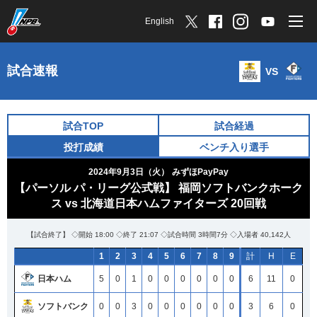
English
試合速報
VS
試合TOP
試合経過
投打成績
ベンチ入り選手
2024年9月3日（火）
みずほPayPay
【パーソル パ・リーグ公式戦】 福岡ソフトバンクホーク
ス vs 北海道日本ハムファイターズ 20回戦
【試合終了】 ◇開始 18:00 ◇終了 21:07 ◇試合時間 3時間7分 ◇入場者 40,142人
1
2
3
4
5
6
7
8
9
計
H
E
日本ハム
5
0
1
0
0
0
0
0
0
6
11
0
ソフトバンク
0
0
3
0
0
0
0
0
0
3
6
0