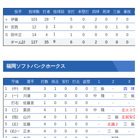
投手
投手
投手
投手
投球数
投球数
投球数
投球数
打者
打者
打者
打者
投球回
投球回
投球回
投球回
安打
安打
安打
安打
本塁打
本塁打
本塁打
本塁打
四球
四球
四球
四球
死球
死球
死球
死球
三振
三振
三振
三振
暴投
暴投
暴投
暴投
ボ
ボ
ボ
ボ
7
7
7
7
○
○
○
○
伊藤
伊藤
伊藤
伊藤
101
101
101
101
28
28
28
28
5
5
5
5
0
0
0
0
2
2
2
2
0
0
0
0
7
7
7
7
0
0
0
0
1
1
1
1
H
H
H
H
宮西
宮西
宮西
宮西
12
12
12
12
3
3
3
3
0
0
0
0
0
0
0
0
0
0
0
0
0
0
0
0
1
1
1
1
0
0
0
0
1
1
1
1
S
S
S
S
田中正
田中正
田中正
田中正
14
14
14
14
4
4
4
4
1
1
1
1
0
0
0
0
0
0
0
0
0
0
0
0
0
0
0
0
0
0
0
0
9
9
9
9
チーム計
チーム計
チーム計
チーム計
127
127
127
127
35
35
35
35
6
6
6
6
0
0
0
0
2
2
2
2
0
0
0
0
8
8
8
8
0
0
0
0
福岡ソフトバンクホークス
守備
守備
守備
守備
選手
選手
選手
選手
打数
打数
打数
打数
得点
得点
得点
得点
安打
安打
安打
安打
打点
打点
打点
打点
盗塁
盗塁
盗塁
盗塁
1
1
1
1
2
2
2
2
3
3
3
3
1
1
1
1
(中)
(中)
(中)
(中)
周東
周東
周東
周東
3
3
3
3
1
1
1
1
0
0
0
0
0
0
0
0
0
0
0
0
三 振
三 振
三 振
三 振
-
-
-
-
四 球
四 球
四 球
四 球
2
2
2
2
(一)
(一)
(一)
(一)
川瀬
川瀬
川瀬
川瀬
3
3
3
3
0
0
0
0
0
0
0
0
0
0
0
0
0
0
0
0
中 飛
中 飛
中 飛
中 飛
-
-
-
-
三 振
三 振
三 振
三 振
打右
打右
打右
打右
佐藤直
佐藤直
佐藤直
佐藤直
1
1
1
1
0
0
0
0
0
0
0
0
0
0
0
0
0
0
0
0
-
-
-
-
-
-
-
-
-
-
-
-
3
3
3
3
(三)
(三)
(三)
(三)
栗原
栗原
栗原
栗原
4
4
4
4
1
1
1
1
1
1
1
1
1
1
1
1
0
0
0
0
中 飛
中 飛
中 飛
中 飛
-
-
-
-
左エ２①
左エ２①
左エ２①
左エ２①
4
4
4
4
(指)
(指)
(指)
(指)
山川
山川
山川
山川
4
4
4
4
0
0
0
0
1
1
1
1
2
2
2
2
0
0
0
0
-
-
-
-
三 振
三 振
三 振
三 振
左前安②
左前安②
左前安②
左前安②
5
5
5
5
(左)
(左)
(左)
(左)
近藤
近藤
近藤
近藤
4
4
4
4
0
0
0
0
1
1
1
1
0
0
0
0
0
0
0
0
-
-
-
-
左越２
左越２
左越２
左越２
三 振
三 振
三 振
三 振
6
6
6
6
(右)一
(右)一
(右)一
(右)一
正木
正木
正木
正木
4
4
4
4
0
0
0
0
0
0
0
0
0
0
0
0
0
0
0
0
-
-
-
-
三 振
三 振
三 振
三 振
-
-
-
-