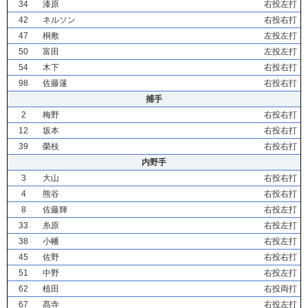
34
漆原
右投左打
42
ネルソン
右投右打
47
桐敷
左投左打
50
富田
左投左打
54
木下
右投右打
98
佐藤蓮
右投右打
捕手
2
梅野
右投右打
12
坂本
右投右打
39
榮枝
右投右打
内野手
3
大山
右投右打
4
熊谷
右投右打
8
佐藤輝
右投左打
33
糸原
右投左打
38
小幡
右投左打
45
佐野
右投右打
51
中野
右投左打
62
植田
右投両打
67
髙寺
右投左打