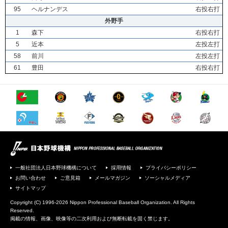
95
ヘルナンデス
右投右打
外野手
1
森下
右投右打
5
近本
左投左打
58
前川
左投左打
61
豊田
右投右打
一般社団法人日本野球機構について
採用情報
プライバシーポリシー
お問い合わせ
ご意見箱
メールマガジン
ソーシャルメディア
サイトマップ
Copyright (C) 1996-2026 Nippon Professional Baseball Organization. All Rights
Reserved.
掲載の情報、画像、映像等の二次利用および無断転載を固く禁じます。