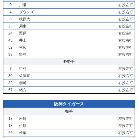
0
川瀬
右投左打
4
ダウンズ
右投右打
8
牧原大
右投左打
23
周東
右投左打
24
栗原
右投左打
43
井上
右投右打
52
秋広
右投左打
99
野村
右投右打
外野手
7
中村
左投左打
30
佐藤直
右投右打
32
柳町
右投左打
57
緒方
右投左打
阪神タイガース
投手
13
岩崎
左投左打
18
伊原
左投左打
26
椎葉
右投右打