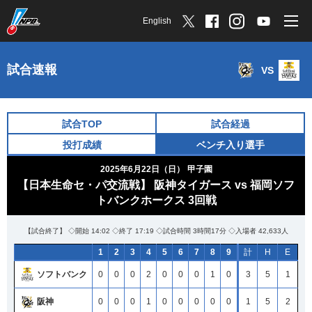
English
試合速報
VS
試合TOP
試合経過
投打成績
ベンチ入り選手
2025年6月22日（日）
甲子園
【日本生命セ・パ交流戦】 阪神タイガース vs 福岡ソフ
トバンクホークス 3回戦
【試合終了】 ◇開始 14:02 ◇終了 17:19 ◇試合時間 3時間17分 ◇入場者 42,633人
1
2
3
4
5
6
7
8
9
計
H
E
ソフトバンク
0
0
0
2
0
0
0
1
0
3
5
1
阪神
0
0
0
1
0
0
0
0
0
1
5
2