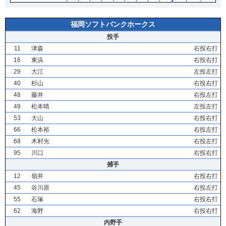
福岡ソフトバンクホークス
投手
11
津森
右投右打
16
東浜
右投右打
29
大江
左投左打
40
杉山
右投右打
48
藤井
右投左打
49
松本晴
左投左打
53
大山
右投右打
66
松本裕
右投左打
68
木村光
右投左打
95
川口
右投右打
捕手
12
嶺井
右投右打
45
谷川原
右投左打
55
石塚
右投右打
62
海野
右投右打
内野手