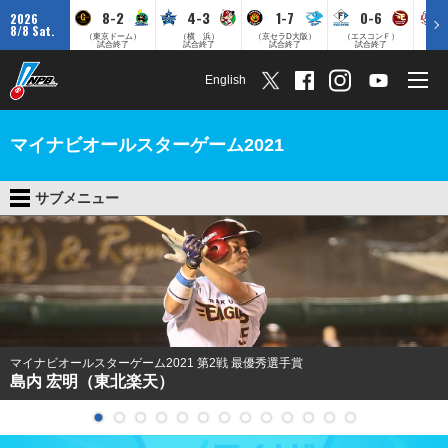
8-2
4-3
1-7
0-6
2026
8/8 Sat.
（東京ドーム）
（横 浜）
（京セラD大阪）
（エスコンＦ）
（
試合終了
試合終了
試合終了
試合終了
English
マイナビオールスターゲーム2021
サブメニュー
マイナビオールスターゲーム2021 第2戦 最優秀選手賞
島内 宏明（東北楽天）