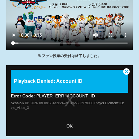
※ファン投票の受付は終了しました。
This
Close
is
Playback Denied: Account ID
Modal
a
Dialog
modal
window.
Error Code:
PLAYER_ERR_ACCOUNT_ID
Session ID:
2026-08-08:561d2c242d01e6b633978090
Player Element ID:
vjs_video_3
OK