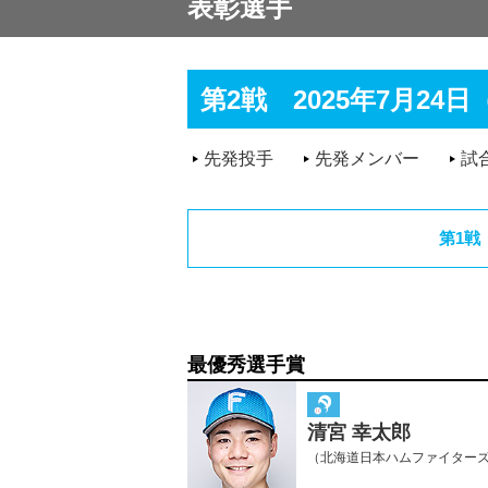
表彰選手
第2戦 2025年7月24
先発投手
先発メンバー
試
第1戦
最優秀選手賞
清宮 幸太郎
（北海道日本ハムファイター