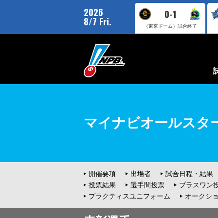
2026
0-1
8/7 Fri.
（東京ドーム）
試合終了
マイナビオールスター
開催要項
出場者
試合日程・結果
投票結果
選手間投票
プラスワン
プラクティスユニフォーム
オークシ