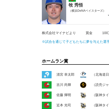
牧 秀悟
（横浜DeNAベイスターズ）
株式会社マイナビより
賞金
10
※試合を通じて子どもたちに夢を与えた選
ホームラン賞
清宮 幸太郎
（北海道日
吉川 尚輝
（読売ジャ
佐藤 輝明
（阪神タイ
近本 光司
（阪神タイ