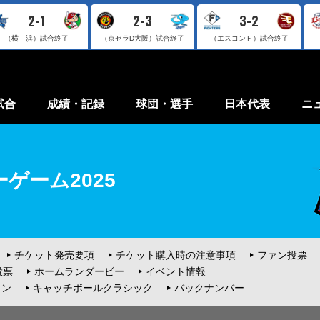
2-1
2-3
3-2
（横 浜）
試合終了
（京セラD大阪）
試合終了
（エスコンＦ）
試合終了
試合
成績・記録
球団・選手
日本代表
ニ
ゲーム2025
チケット発売要項
チケット購入時の注意事項
ファン投票
投票
ホームランダービー
イベント情報
ョン
キャッチボールクラシック
バックナンバー