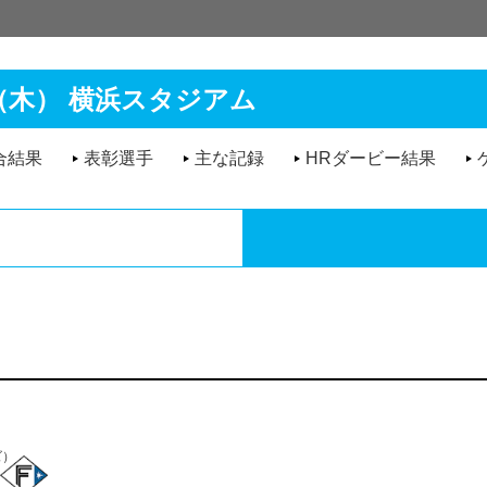
日（木）
横浜スタジアム
合結果
表彰選手
主な記録
HRダービー結果
ズ）