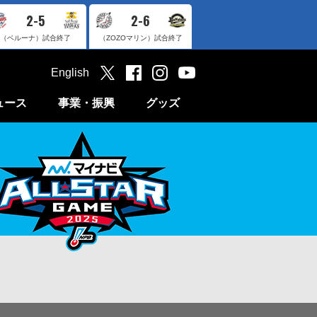
2-5
2-6
（ベルーナ）
試合終了
（ZOZOマリン）
試合終了
English
ュース
事業・振興
グッズ