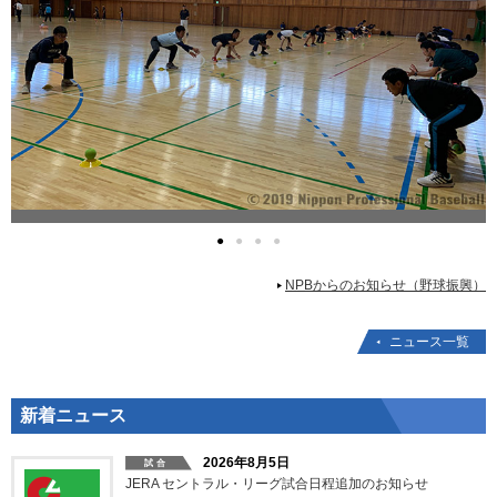
●
●
●
●
NPBからのお知らせ（野球振興）
ニュース一覧
新着ニュース
2026年8月5日
JERA セントラル・リーグ試合日程追加のお知らせ