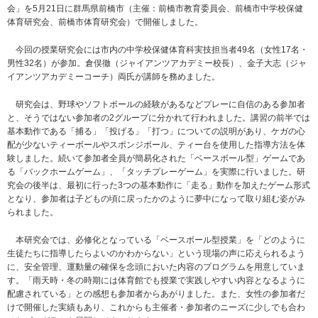
会」を5月21日に群馬県前橋市（主催：前橋市教育委員会、前橋市中学校保健
体育研究会、前橋市体育研究会）で開催しました。
今回の授業研究会には市内の中学校保健体育科実技担当者49名（女性17名・
男性32名）が参加。倉俣徹（ジャイアンツアカデミー校長）、金子大志（ジャ
イアンツアカデミーコーチ）両氏が講師を務めました。
研究会は、野球やソフトボールの経験があるなどプレーに自信のある参加者
と、そうではない参加者の2グループに分かれて行われました。講習の前半では
基本動作である「捕る」「投げる」「打つ」についての説明があり、ケガの心
配が少ないティーボールやスポンジボール、ティー台を使用した指導方法を体
験しました。続いて参加者全員が簡易化された「ベースボール型」ゲームであ
る「バックホームゲーム」、「タッチプレーゲーム」を実際に行いました。研
究会の後半は、最初に行った3つの基本動作に「走る」動作を加えたゲーム形式
となり、参加者は子どもの頃に戻ったかのように夢中になって取り組む姿がみ
られました。
本研究会では、必修化となっている「ベースボール型授業」を「どのように
生徒たちに指導したらよいのかわからない」という現場の声に応えられるよう
に、安全管理、運動量の確保を念頭においた内容のプログラムを用意していま
す。「雨天時・冬の時期には体育館でも授業で実践しやすい内容となるように
配慮されている」との感想も参加者からあがりました。また、女性の参加者だ
けで開催した実績もあり、これからも主催者・参加者のニーズに少しでも合わ