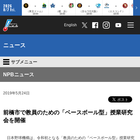
-
-
-
-
2026
8/7 Fri.
（東京ドーム）
（横 浜）
（京セラD大阪）
（エスコンＦ）
（
18:00
18:00
18:00
18:00
English
ニュース
サブメニュー
NPBニュース
2019年5月24日
前橋市で教員のための「ベースボール型」授業研究
会を開催
日本野球機構は、令和初となる「教員のための『ベースボール型』授業研究