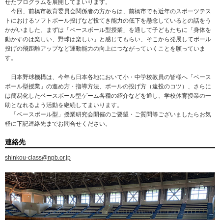
せたプログラムを展開してまいります。
今回、前橋市教育委員会関係者の方からは、前橋市でも近年のスポーツテス
トにおけるソフトボール投げなど投てき能力の低下を懸念しているとの話をう
かがいました。まずは「ベースボール型授業」を通して子どもたちに「身体を
動かすのは楽しい、野球は楽しい」と感じてもらい、そこから発展してボール
投げの飛距離アップなど運動能力の向上につながっていくことを願っていま
す。
日本野球機構は、今年も日本各地において小・中学校教員の皆様へ「ベース
ボール型授業」の進め方・指導方法、ボールの投げ方（遠投のコツ）、さらに
は簡易化したベースボール型ゲーム各種の紹介などを通し、学校体育授業の一
助となれるよう活動を継続してまいります。
「ベースボール型」授業研究会開催のご要望・ご質問等ございましたらお気
軽に下記連絡先までお問合せください。
連絡先
shinkou-class@npb.or.jp