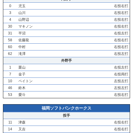
0
児玉
右投右打
3
山川
右投右打
4
山野辺
右投右打
30
マキノン
右投右打
31
平沼
右投左打
58
佐藤龍
右投右打
60
中村
右投右打
62
滝澤
右投左打
外野手
1
栗山
右投左打
7
金子
右投両打
10
ペイトン
左投左打
46
鈴木
左投左打
53
愛斗
右投右打
福岡ソフトバンクホークス
投手
11
津森
右投右打
14
又吉
右投右打