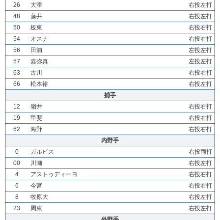
26
大津
右投左打
48
藤井
右投左打
50
板東
右投右打
54
オスナ
右投右打
56
田浦
左投左打
57
嘉弥真
左投左打
63
古川
右投右打
66
松本裕
右投左打
捕手
12
嶺井
右投右打
19
甲斐
右投右打
62
海野
右投右打
内野手
0
ガルビス
右投両打
00
川瀬
右投左打
4
アストゥディーヨ
右投右打
6
今宮
右投右打
8
牧原大
右投左打
23
周東
右投左打
外野手