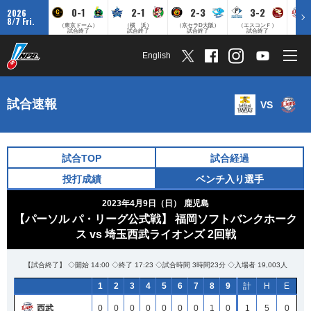
0-1
2-1
2-3
3-2
2026
8/7 Fri.
（東京ドーム）
（横 浜）
（京セラD大阪）
（エスコンＦ）
（
試合終了
試合終了
試合終了
試合終了
English
試合速報
VS
試合TOP
試合経過
投打成績
ベンチ入り選手
2023年4月9日（日）
鹿児島
【パーソル パ・リーグ公式戦】 福岡ソフトバンクホーク
ス vs 埼玉西武ライオンズ 2回戦
【試合終了】 ◇開始 14:00 ◇終了 17:23 ◇試合時間 3時間23分 ◇入場者 19,003人
1
2
3
4
5
6
7
8
9
計
H
E
西武
0
0
0
0
0
0
0
1
0
1
5
0