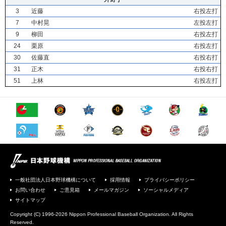
3
近藤
右投左打
7
中村晃
左投左打
9
柳田
右投左打
24
栗原
右投左打
30
佐藤直
右投右打
31
正木
右投右打
51
上林
右投左打
一般社団法人日本野球機構について
採用情報
プライバシーポリシー
お問い合わせ
ご意見箱
メールマガジン
ソーシャルメディア
サイトマップ
Copyright (C) 1996-2026 Nippon Professional Baseball Organization. All Rights
Reserved.