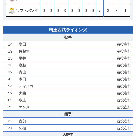
ソフトバンク
0
0
0
3
0
0
0
0
x
3
8
1
埼玉西武ライオンズ
投手
14
増田
右投右打
19
佐藤隼
左投左打
25
平井
右投右打
28
森脇
右投右打
29
青山
右投右打
45
本田
右投右打
54
ティノコ
右投右打
59
大曲
右投右打
69
水上
右投右打
75
エンス
左投左打
捕手
22
古賀
右投右打
37
柘植
右投右打
内野手