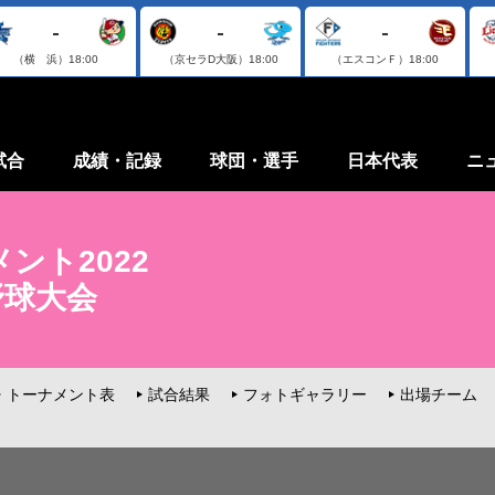
-
-
-
（横 浜）
18:00
（京セラD大阪）
18:00
（エスコンＦ）
18:00
試合
成績・記録
球団・選手
日本代表
ニ
ント2022
野球大会
トーナメント表
試合結果
フォトギャラリー
出場チーム