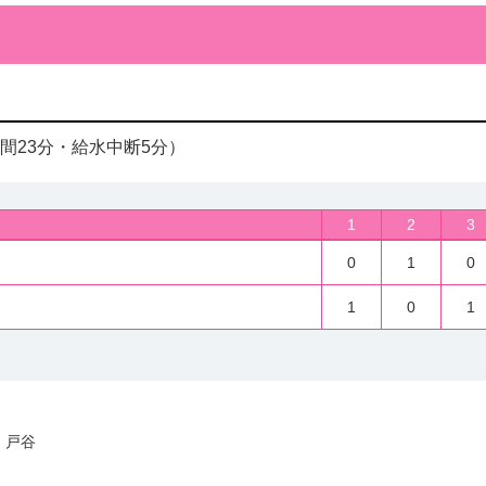
時間23分・給水中断5分）
1
2
3
0
1
0
1
0
1
 戸谷