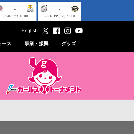
-
-
（ベルーナ）
18:00
（ZOZOマリン）
18:00
English
ュース
事業・振興
グッズ