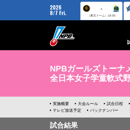
2026
-
8/7 Fri.
（東京ドーム）
18:00
NPBガールズトーナメ
全日本女子学童軟式
実施概要
大会ルール
試合日程
テレビ放送予定
バックナンバー
試合結果