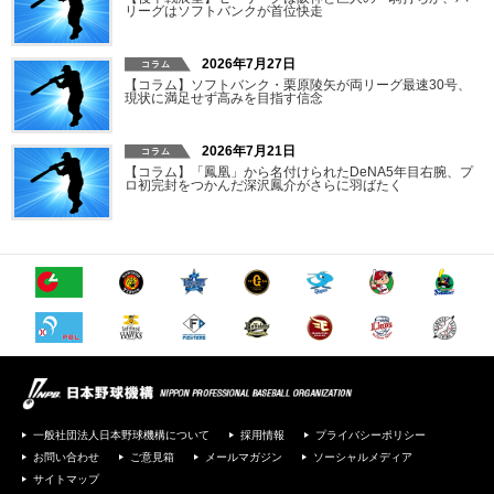
リーグはソフトバンクが首位快走
2026年7月27日
【コラム】ソフトバンク・栗原陵矢が両リーグ最速30号、
現状に満足せず高みを目指す信念
2026年7月21日
【コラム】「鳳凰」から名付けられたDeNA5年目右腕、プ
ロ初完封をつかんだ深沢鳳介がさらに羽ばたく
一般社団法人日本野球機構について
採用情報
プライバシーポリシー
お問い合わせ
ご意見箱
メールマガジン
ソーシャルメディア
サイトマップ