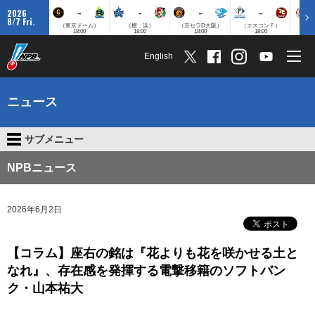
-
-
-
-
2026
8/7 Fri.
（東京ドーム）
（横 浜）
（京セラD大阪）
（エスコンＦ）
（
18:00
18:00
18:00
18:00
English
ニュース
サブメニュー
NPBニュース
2026年6月2日
【コラム】座右の銘は『花よりも花を咲かせる土と
なれ』、存在感を発揮する電撃移籍のソフトバン
ク・山本祐大