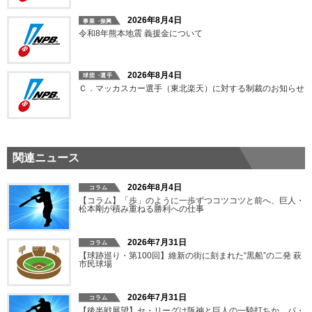
2026年8月4日
令和8年熊本地震 義援金について
2026年8月4日
Ｃ．マッカスカー選手（東北楽天）に対する制裁のお知らせ
関連ニュース
2026年8月4日
【コラム】「歩」のように一歩ずつコツコツと前へ、巨人・
松本剛が積み重ねる勝利への仕事
2026年7月31日
【球跡巡り・第100回】維新の街に刻まれた“黒船”の二発 萩
市民球場
2026年7月31日
【後半戦展望】セ・リーグは阪神と巨人の一騎打ちか、パ・