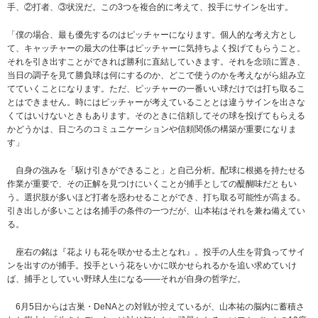
手、②打者、③状況だ。この3つを複合的に考えて、投手にサインを出す。
「僕の場合、最も優先するのはピッチャーになります。個人的な考え方とし
て、キャッチャーの最大の仕事はピッチャーに気持ちよく投げてもらうこと。
それを引き出すことができれば勝利に直結していきます。それを念頭に置き、
当日の調子を見て勝負球は何にするのか、どこで使うのかを考えながら組み立
てていくことになります。ただ、ピッチャーの一番いい球だけでは打ち取るこ
とはできません。時にはピッチャーが考えていることとは違うサインを出さな
くてはいけないときもあります。そのときに信頼してその球を投げてもらえる
かどうかは、日ごろのコミュニケーションや信頼関係の構築が重要になりま
す」
自身の強みを「駆け引きができること」と自己分析。配球に根拠を持たせる
作業が重要で、その正解を見つけにいくことが捕手としての醍醐味だともい
う。選択肢が多いほど打者を惑わせることができ、打ち取る可能性が高まる。
引き出しが多いことは名捕手の条件の一つだが、山本祐はそれを兼ね備えてい
る。
座右の銘は『花よりも花を咲かせる土となれ』。投手の人生を背負ってサイ
ンを出すのが捕手。投手という花をいかに咲かせられるかを追い求めていけ
ば、捕手としていい野球人生になる――それが自身の哲学だ。
6月5日からは古巣・DeNAとの対戦が控えているが、山本祐の脳内に蓄積さ