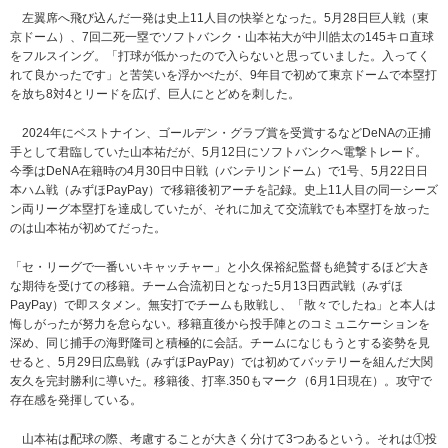
左翼席へ飛び込んだ一発は史上11人目の快挙となった。5月28日巨人戦（東
京ドーム）、7回二死一塁でソフトバンク・山本祐大が中川皓太の145キロ直球
をフルスイング。「打球が低かったので入らないと思っていました。入ってく
れて良かったです」と苦笑いを浮かべたが、9年目で初めて東京ドームで本塁打
を放ち8対4とリードを広げ、巨人にとどめを刺した。
2024年にベストナイン、ゴールデン・グラブ賞を受賞するなどDeNAの正捕
手として君臨していた山本祐だが、5月12日にソフトバンクへ電撃トレード。
今季はDeNA在籍時の4月30日中日戦（バンテリンドーム）で1号、5月22日日
本ハム戦（みずほPayPay）で移籍後初アーチを記録。史上11人目の同一シーズ
ン両リーグ本塁打を達成していたが、それに加えて交流戦でも本塁打を放った
のは山本祐が初めてだった。
「セ・リーグで一番いいキャッチャー」と小久保裕紀監督も絶賛するほど大き
な期待を受けての移籍。チーム合流初日となった5月13日西武戦（みずほ
PayPay）で即スタメン。無安打でチームも敗戦し、「散々でしたね」と本人は
悔しがったが努力を怠らない。移籍直後から投手陣とのコミュニケーションを
深め、同じ捕手の海野隆司と積極的に会話。チームになじもうとする姿勢を見
せると、5月29日広島戦（みずほPayPay）では初めてバッテリーを組んだ大関
友久を完封勝利に導いた。移籍後、打率.350もマーク（6月1日現在）。攻守で
存在感を発揮している。
山本祐は配球の際、考慮することが大きく分けて3つあるという。それは①投