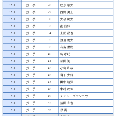
1/31
投 手
28
松永 昂大
1/31
投 手
29
西野 勇士
1/31
投 手
30
大嶺 祐太
1/31
投 手
33
南 昌輝
1/31
投 手
34
土肥 星也
1/31
投 手
35
渡邉 啓太
1/31
投 手
36
有吉 優樹
1/31
投 手
40
島 孝明
1/31
投 手
41
成田 翔
1/31
投 手
43
小島 和哉
1/31
投 手
46
岩下 大輝
1/31
投 手
47
田中 靖洋
1/31
投 手
48
中村 稔弥
1/31
投 手
49
チェン・グァンユウ
1/31
投 手
52
益田 直也
1/31
投 手
56
原 嵩