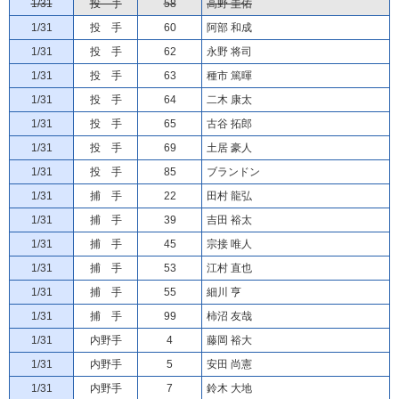
1/31
投 手
58
高野 圭佑
1/31
投 手
60
阿部 和成
1/31
投 手
62
永野 将司
1/31
投 手
63
種市 篤暉
1/31
投 手
64
二木 康太
1/31
投 手
65
古谷 拓郎
1/31
投 手
69
土居 豪人
1/31
投 手
85
ブランドン
1/31
捕 手
22
田村 龍弘
1/31
捕 手
39
吉田 裕太
1/31
捕 手
45
宗接 唯人
1/31
捕 手
53
江村 直也
1/31
捕 手
55
細川 亨
1/31
捕 手
99
柿沼 友哉
1/31
内野手
4
藤岡 裕大
1/31
内野手
5
安田 尚憲
1/31
内野手
7
鈴木 大地