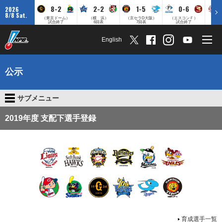
8-2
2-2
1-5
0-6
2026
8/8 Sat.
（東京ドーム）
（横 浜）
（京セラD大阪）
（エスコンＦ）
（
試合終了
6回表
7回表
試合終了
English
公示
サブメニュー
2019年度 支配下選手登録
育成選手一覧