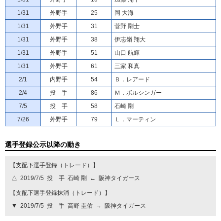
1/31
外野手
25
岡 大海
1/31
外野手
31
菅野 剛士
1/31
外野手
38
伊志嶺 翔大
1/31
外野手
51
山口 航輝
1/31
外野手
61
三家 和真
2/1
内野手
54
Ｂ．レアード
2/4
投 手
86
Ｍ．ボルシンガー
7/5
投 手
58
石崎 剛
7/26
外野手
79
Ｌ．マーティン
選手登録公示以降の動き
【支配下選手登録（トレード）】
△
2019/7/5
投 手
石崎 剛
←
阪神タイガース
【支配下選手登録抹消（トレード）】
▼
2019/7/5
投 手
高野 圭佑
→
阪神タイガース