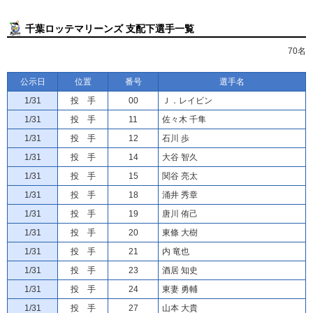
千葉ロッテマリーンズ 支配下選手一覧
70名
公示日
位置
番号
選手名
1/31
投 手
00
Ｊ．レイビン
1/31
投 手
11
佐々木 千隼
1/31
投 手
12
石川 歩
1/31
投 手
14
大谷 智久
1/31
投 手
15
関谷 亮太
1/31
投 手
18
涌井 秀章
1/31
投 手
19
唐川 侑己
1/31
投 手
20
東條 大樹
1/31
投 手
21
内 竜也
1/31
投 手
23
酒居 知史
1/31
投 手
24
東妻 勇輔
1/31
投 手
27
山本 大貴