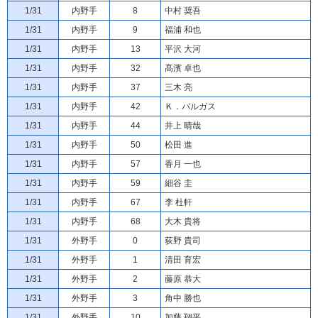
1/31
内野手
8
中村 奨吾
1/31
内野手
9
福浦 和也
1/31
内野手
13
平沢 大河
1/31
内野手
32
髙濱 卓也
1/31
内野手
37
三木 亮
1/31
内野手
42
Ｋ．バルガス
1/31
内野手
44
井上 晴哉
1/31
内野手
50
松田 進
1/31
内野手
57
香月 一也
1/31
内野手
59
細谷 圭
1/31
内野手
67
李 杜軒
1/31
内野手
68
大木 貴将
1/31
外野手
0
荻野 貴司
1/31
外野手
1
清田 育宏
1/31
外野手
2
藤原 恭大
1/31
外野手
3
角中 勝也
1/31
外野手
10
加藤 翔平