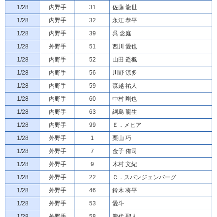
1/28
内野手
31
佐藤 龍世
1/28
内野手
32
永江 恭平
1/28
内野手
39
呉 念庭
1/28
外野手
51
西川 愛也
1/28
内野手
52
山田 遥楓
1/28
内野手
56
川野 涼多
1/28
内野手
59
森越 祐人
1/28
内野手
60
中村 剛也
1/28
内野手
63
綱島 龍生
1/28
内野手
99
Ｅ．メヒア
1/28
外野手
1
栗山 巧
1/28
外野手
7
金子 侑司
1/28
外野手
9
木村 文紀
1/28
外野手
22
Ｃ．スパンジェンバーグ
1/28
外野手
46
鈴木 将平
1/28
外野手
53
愛斗
1/28
外野手
58
熊代 聖人