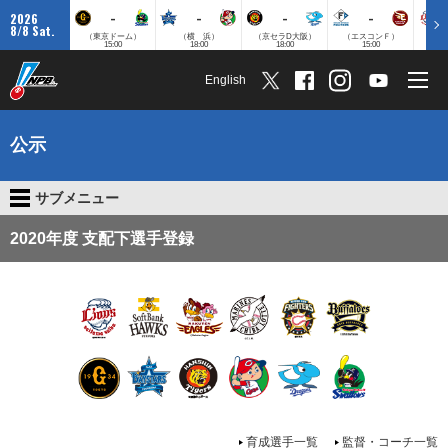
-
-
-
-
2026
8/8 Sat.
（東京ドーム）
（横 浜）
（京セラD大阪）
（エスコンＦ）
（
15:00
18:00
18:00
15:00
English
公示
サブメニュー
2020年度 支配下選手登録
育成選手一覧
監督・コーチ一覧