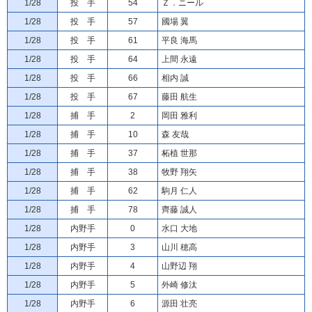
1/28
投 手
54
Ｚ．ニール
1/28
投 手
57
國場 翼
1/28
投 手
61
平良 海馬
1/28
投 手
64
上間 永遠
1/28
投 手
66
相内 誠
1/28
投 手
67
藤田 航生
1/28
捕 手
2
岡田 雅利
1/28
捕 手
10
森 友哉
1/28
捕 手
37
柘植 世那
1/28
捕 手
38
牧野 翔矢
1/28
捕 手
62
駒月 仁人
1/28
捕 手
78
齊藤 誠人
1/28
内野手
0
水口 大地
1/28
内野手
3
山川 穂高
1/28
内野手
4
山野辺 翔
1/28
内野手
5
外崎 修汰
1/28
内野手
6
源田 壮亮