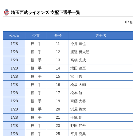
埼玉西武ライオンズ 支配下選手一覧
67名
公示日
位置
番号
選手名
1/28
投 手
11
今井 達也
1/28
投 手
12
渡邉 勇太朗
1/28
投 手
13
髙橋 光成
1/28
投 手
14
増田 達至
1/28
投 手
15
宮川 哲
1/28
投 手
16
松坂 大輔
1/28
投 手
17
松本 航
1/28
投 手
19
齊藤 大将
1/28
投 手
20
浜屋 将太
1/28
投 手
21
十亀 剣
1/28
投 手
23
野田 昇吾
1/28
投 手
25
平井 克典