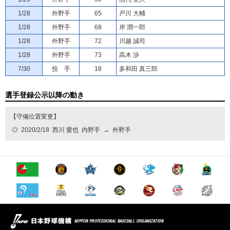
1/28
外野手
65
戸川 大輔
1/28
外野手
68
岸 潤一郎
1/28
外野手
72
川越 誠司
1/28
外野手
73
高木 渉
7/30
投 手
18
多和田 真三郎
選手登録公示以降の動き
【守備位置変更】
◎
2020/2/18
西川 愛也
内野手
→
外野手