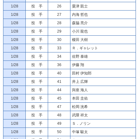
1/28
投 手
26
粟津 凱士
1/28
投 手
27
内海 哲也
1/28
投 手
28
森脇 亮介
1/28
投 手
29
小川 龍也
1/28
投 手
30
榎田 大樹
1/28
投 手
33
Ｒ．ギャレット
1/28
投 手
34
佐野 泰雄
1/28
投 手
36
伊藤 翔
1/28
投 手
40
田村 伊知郎
1/28
投 手
41
井上 広輝
1/28
投 手
44
與座 海人
1/28
投 手
45
本田 圭佑
1/28
投 手
47
松岡 洸希
1/28
投 手
48
武隈 祥太
1/28
投 手
49
Ｓ．ノリン
1/28
投 手
50
中塚 駿太