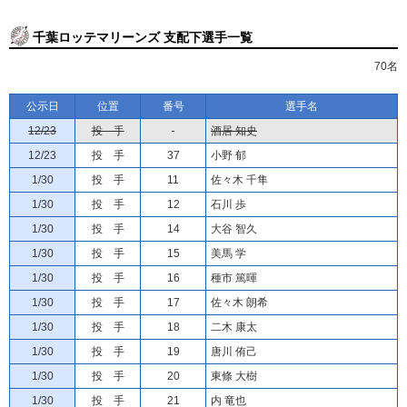
千葉ロッテマリーンズ 支配下選手一覧
70名
公示日
位置
番号
選手名
12/23
投 手
酒居 知史
12/23
投 手
37
小野 郁
1/30
投 手
11
佐々木 千隼
1/30
投 手
12
石川 歩
1/30
投 手
14
大谷 智久
1/30
投 手
15
美馬 学
1/30
投 手
16
種市 篤暉
1/30
投 手
17
佐々木 朗希
1/30
投 手
18
二木 康太
1/30
投 手
19
唐川 侑己
1/30
投 手
20
東條 大樹
1/30
投 手
21
内 竜也