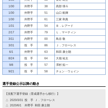
1/30
外野手
38
髙部 瑛斗
1/30
外野手
51
山口 航輝
1/30
外野手
61
三家 和真
1/31
内野手
54
Ｂ．レアード
2/17
外野手
79
Ｌ．マーティン
3/11
内野手
00
鳥谷 敬
3/31
投 手
86
Ｊ．フローレス
6/1
外野手
63
和田 康士朗
8/24
投 手
64
大嶺 祐太
9/8
投 手
57
澤村 拓一
9/21
投 手
58
チェン・ウェイン
選手登録公示以降の動き
【支配下選手登録（育成選手から移行）】
△
2020/3/31
投 手
Ｊ．フローレス
△
2020/6/1
外野手
和田 康士朗