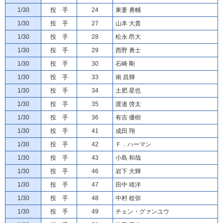
1/30
投 手
24
東妻 勇輔
1/30
投 手
27
山本 大貴
1/30
投 手
28
松永 昂大
1/30
投 手
29
西野 勇士
1/30
投 手
30
石崎 剛
1/30
投 手
33
南 昌輝
1/30
投 手
34
土肥 星也
1/30
投 手
35
渡邉 啓太
1/30
投 手
36
有吉 優樹
1/30
投 手
41
成田 翔
1/30
投 手
42
Ｆ．ハーマン
1/30
投 手
43
小島 和哉
1/30
投 手
46
岩下 大輝
1/30
投 手
47
田中 靖洋
1/30
投 手
48
中村 稔弥
1/30
投 手
49
チェン・グァンユウ