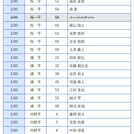
1/30
投 手
52
益田 直也
1/30
投 手
56
原 嵩
1/30
投 手
58
Ｊ．ジャクソン
1/30
投 手
60
横山 陸人
1/30
投 手
62
永野 将司
1/30
投 手
65
古谷 拓郎
1/30
投 手
69
土居 豪人
1/30
捕 手
22
田村 龍弘
1/30
捕 手
32
佐藤 都志也
1/30
捕 手
39
吉田 裕太
1/30
捕 手
45
宗接 唯人
1/30
捕 手
53
江村 直也
1/30
捕 手
55
細川 亨
1/30
捕 手
99
柿沼 友哉
1/30
内野手
4
藤岡 裕大
1/30
内野手
5
安田 尚憲
1/30
内野手
8
中村 奨吾