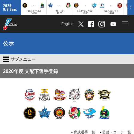
-
-
-
-
2026
8/9 Sun.
（東京ドーム）
（横 浜）
（京セラD大阪）
（エスコンＦ）
（
14:00
18:00
18:00
14:00
English
公示
サブメニュー
2020年度 支配下選手登録
育成選手一覧
監督・コーチ一覧