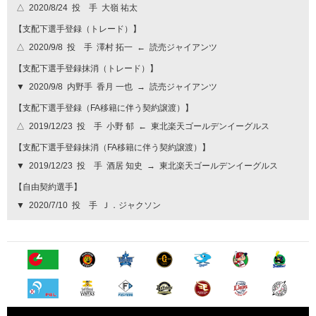
△
2020/8/24
投 手
大嶺 祐太
【支配下選手登録（トレード）】
△
2020/9/8
投 手
澤村 拓一
←
読売ジャイアンツ
【支配下選手登録抹消（トレード）】
▼
2020/9/8
内野手
香月 一也
→
読売ジャイアンツ
【支配下選手登録（FA移籍に伴う契約譲渡）】
△
2019/12/23
投 手
小野 郁
←
東北楽天ゴールデンイーグルス
【支配下選手登録抹消（FA移籍に伴う契約譲渡）】
▼
2019/12/23
投 手
酒居 知史
→
東北楽天ゴールデンイーグルス
【自由契約選手】
▼
2020/7/10
投 手
Ｊ．ジャクソン