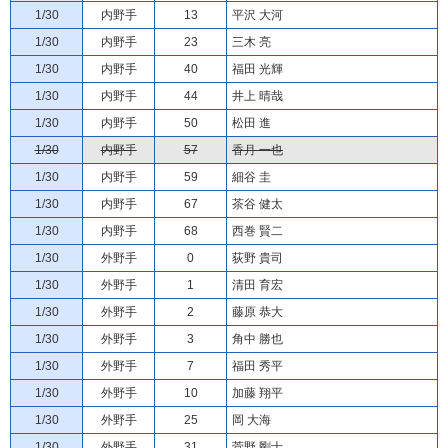
1/30
内野手
13
平沢 大河
1/30
内野手
23
三木 亮
1/30
内野手
40
福田 光輝
1/30
内野手
44
井上 晴哉
1/30
内野手
50
松田 進
1/30
内野手
57
香月 一也
1/30
内野手
59
細谷 圭
1/30
内野手
67
茶谷 健太
1/30
内野手
68
西巻 賢二
1/30
外野手
0
荻野 貴司
1/30
外野手
1
清田 育宏
1/30
外野手
2
藤原 恭大
1/30
外野手
3
角中 勝也
1/30
外野手
7
福田 秀平
1/30
外野手
10
加藤 翔平
1/30
外野手
25
岡 大海
1/30
外野手
31
菅野 剛士