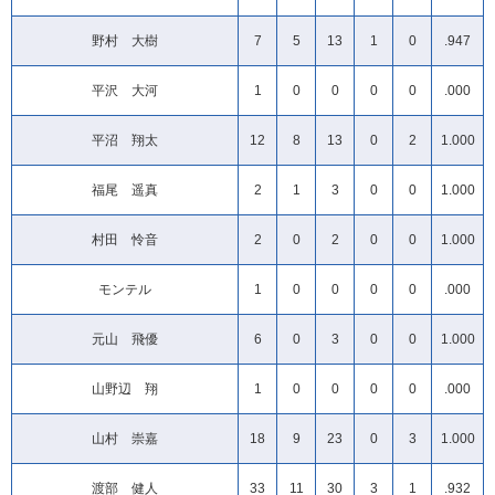
野村 大樹
7
5
13
1
0
.947
平沢 大河
1
0
0
0
0
.000
平沼 翔太
12
8
13
0
2
1.000
福尾 遥真
2
1
3
0
0
1.000
村田 怜音
2
0
2
0
0
1.000
モンテル
1
0
0
0
0
.000
元山 飛優
6
0
3
0
0
1.000
山野辺 翔
1
0
0
0
0
.000
山村 崇嘉
18
9
23
0
3
1.000
渡部 健人
33
11
30
3
1
.932