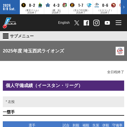
8-2
4-3
1-7
0-6
2026
8/8 Sat.
（東京ドーム）
（横 浜）
（京セラD大阪）
（エスコンＦ）
（
試合終了
試合終了
試合終了
試合終了
English
サブメニュー
2025年度 埼玉西武ライオンズ
全日程終了
個人守備成績（イースタン・リーグ）
* 左投
一塁手
選手
試合
刺殺
補殺
失策
併殺
守備率