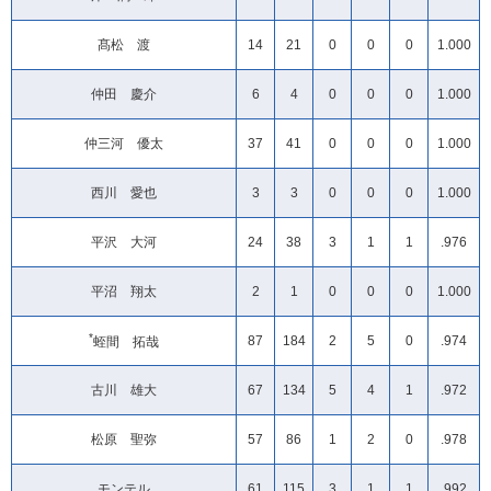
髙松 渡
14
21
0
0
0
1.000
仲田 慶介
6
4
0
0
0
1.000
仲三河 優太
37
41
0
0
0
1.000
西川 愛也
3
3
0
0
0
1.000
平沢 大河
24
38
3
1
1
.976
平沼 翔太
2
1
0
0
0
1.000
*
87
184
2
5
0
.974
蛭間 拓哉
古川 雄大
67
134
5
4
1
.972
松原 聖弥
57
86
1
2
0
.978
モンテル
61
115
3
1
1
.992