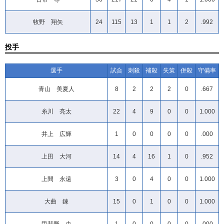
牧野 翔矢
24
115
13
1
1
2
.992
投手
選手
試合
刺殺
補殺
失策
併殺
守備率
青山 美夏人
8
2
2
2
0
.667
糸川 亮太
22
4
9
0
0
1.000
井上 広輝
1
0
0
0
0
.000
上田 大河
14
4
16
1
0
.952
上間 永遠
3
0
4
0
0
1.000
大曲 錬
15
0
1
0
0
1.000