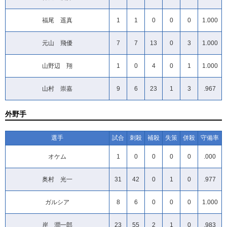
福尾 遥真
1
1
0
0
0
1.000
元山 飛優
7
7
13
0
3
1.000
山野辺 翔
1
0
4
0
1
1.000
山村 崇嘉
9
6
23
1
3
.967
外野手
選手
試合
刺殺
補殺
失策
併殺
守備率
オケム
1
0
0
0
0
.000
奥村 光一
31
42
0
1
0
.977
ガルシア
8
6
0
0
0
1.000
岸 潤一郎
23
55
2
1
0
.983