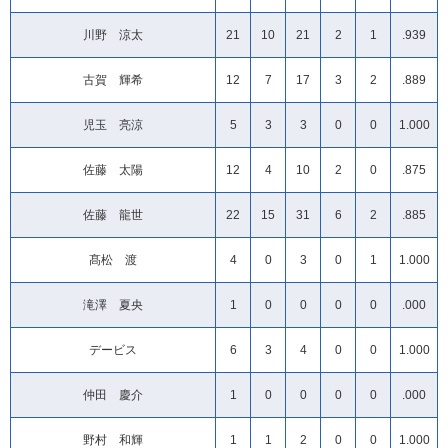
川野 涼太
21
10
21
2
1
.939
古賀 輝希
12
7
17
3
2
.889
児玉 亮涼
5
3
3
0
0
1.000
佐藤 太陽
12
4
10
2
0
.875
佐藤 龍世
22
15
31
6
2
.885
髙松 渡
4
0
3
0
1
1.000
滝澤 夏央
1
0
0
0
0
.000
デービス
6
3
4
0
0
1.000
仲田 慶介
1
0
0
0
0
.000
野村 和輝
1
1
2
0
0
1.000