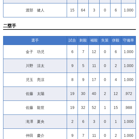
渡部 健人
15
64
3
0
6
1.000
二塁手
選手
試合
刺殺
補殺
失策
併殺
守備率
金子 功児
6
7
12
0
6
1.000
川野 涼太
9
5
11
0
2
1.000
児玉 亮涼
8
9
17
0
4
1.000
佐藤 太陽
19
30
40
2
12
.972
佐藤 龍世
19
32
52
1
15
.988
滝澤 夏央
2
6
3
0
1
1.000
仲田 慶介
9
7
11
0
2
1.000