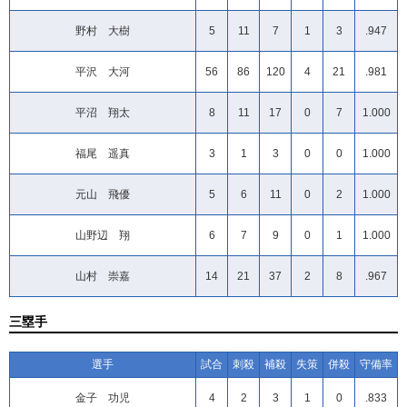
野村 大樹
5
11
7
1
3
.947
平沢 大河
56
86
120
4
21
.981
平沼 翔太
8
11
17
0
7
1.000
福尾 遥真
3
1
3
0
0
1.000
元山 飛優
5
6
11
0
2
1.000
山野辺 翔
6
7
9
0
1
1.000
山村 崇嘉
14
21
37
2
8
.967
三塁手
選手
試合
刺殺
補殺
失策
併殺
守備率
金子 功児
4
2
3
1
0
.833