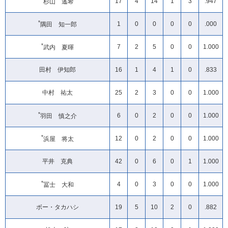
17
4
14
1
3
.947
杉山 遙希
*
1
0
0
0
0
.000
隅田 知一郎
*
7
2
5
0
0
1.000
武内 夏暉
田村 伊知郎
16
1
4
1
0
.833
中村 祐太
25
2
3
0
0
1.000
*
6
0
2
0
0
1.000
羽田 慎之介
*
12
0
2
0
0
1.000
浜屋 将太
平井 克典
42
0
6
0
1
1.000
*
4
0
3
0
0
1.000
冨士 大和
ボー・タカハシ
19
5
10
2
0
.882