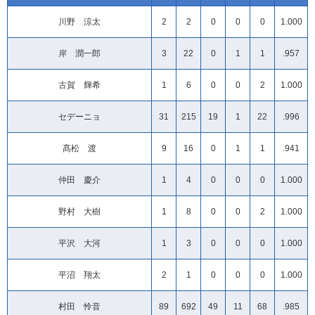
川野 涼太
2
2
0
0
0
1.000
岸 潤一郎
3
22
0
1
1
.957
古賀 輝希
1
6
0
0
2
1.000
セデーニョ
31
215
19
1
22
.996
髙松 渡
9
16
0
1
1
.941
仲田 慶介
1
4
0
0
0
1.000
野村 大樹
1
8
0
0
2
1.000
平沢 大河
1
3
0
0
0
1.000
平沼 翔太
2
1
0
0
0
1.000
村田 怜音
89
692
49
11
68
.985