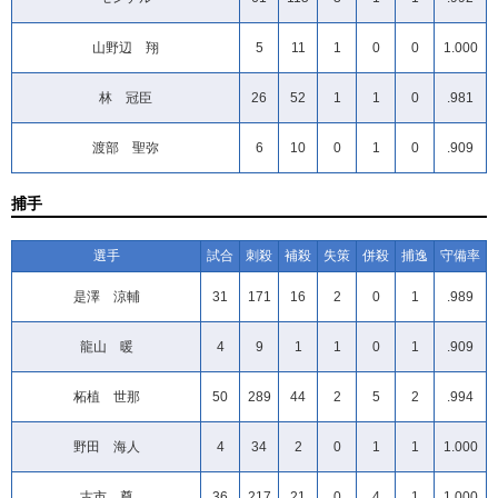
山野辺 翔
5
11
1
0
0
1.000
林 冠臣
26
52
1
1
0
.981
渡部 聖弥
6
10
0
1
0
.909
捕手
選手
試合
刺殺
補殺
失策
併殺
捕逸
守備率
是澤 涼輔
31
171
16
2
0
1
.989
龍山 暖
4
9
1
1
0
1
.909
柘植 世那
50
289
44
2
5
2
.994
野田 海人
4
34
2
0
1
1
1.000
古市 尊
36
217
21
0
4
1
1.000