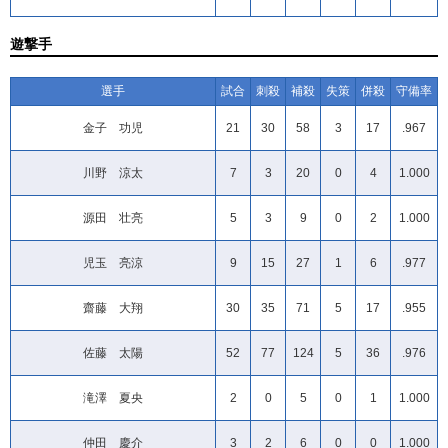
遊撃手
選手
試合
刺殺
補殺
失策
併殺
守備率
金子 功児
21
30
58
3
17
.967
川野 涼太
7
3
20
0
4
1.000
源田 壮亮
5
3
9
0
2
1.000
児玉 亮涼
9
15
27
1
6
.977
齋藤 大翔
30
35
71
5
17
.955
佐藤 太陽
52
77
124
5
36
.976
滝澤 夏央
2
0
5
0
1
1.000
仲田 慶介
3
2
6
0
0
1.000